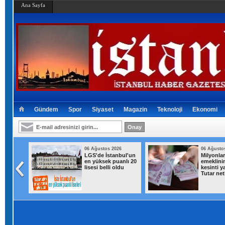
Ana Sayfa
Gündem
Spor
Siyaset
Magazin
Teknoloji
Ekonomi
026
06 Ağustos 2026
06 Ağusto
LGS'de İstanbul'un
Milyonla
sında
en yüksek puanlı 20
emeklini
etleri
lisesi belli oldu
kesinti y
lendi!
Tutar net
r