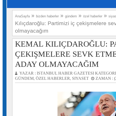
»
»
»
»
AnaSayfa
bizden haberler
gündem
özel haberler
siya
Kılıçdaroğlu: Partimizi iç çekişmelere s
olmayacağım
KEMAL KILIÇDAROĞLU: PA
ÇEKIŞMELERE SEVK ETME
ADAY OLMAYACAĞIM
YAZAR :
ISTANBUL HABER GAZETESI
KATEGORI
GÜNDEM
,
ÖZEL HABERLER
,
SIYASET
ZAMAN :