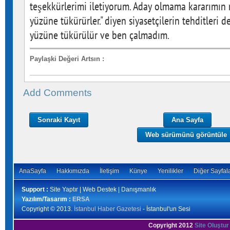
teşekkürlerimi iletiyorum. Aday olmama kararımın 
yüzüne tükürürler." diyen siyasetçilerin tehditleri 
yüzüne tükürülür ve ben çalmadım.
Paylaşki Değeri Artsın
:
Add Comments
Sonraki Kayıt
Ana Sayfa
Web sürümünü görüntüle
AnaSayfa
Hakkımızda
İletişim
Künye
Yenilikler
Diğer Sayfal
Support :
Site Yaptır | Web Destek | Danışmanlık
Yazılım/Tasarım :
ERSA
Copyright © 2013.
İstanbul Haber Gazetesi
- İstanbul'un Sesi
Copyright 2012
Site Oluştur