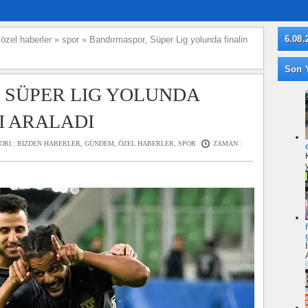
6.08.
»
özel haberler
»
spor
»
Bandırmaspor, Süper Lig yolunda finalin
Son Y
 SÜPER LIG YOLUNDA
I ARALADI
ORI :
BIZDEN HABERLER
,
GÜNDEM
,
ÖZEL HABERLER
,
SPOR
ZAMAN :