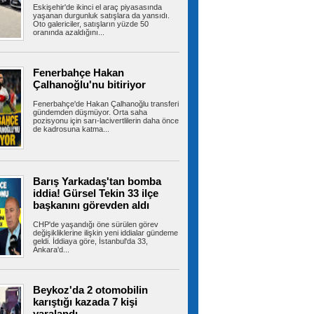
Eskişehir'de ikinci el araç piyasasında
yaşanan durgunluk satışlara da yansıdı.
Fenerbahçe ArsaVev geri döndü!
Oto galericiler, satışların yüzde 50
Tur için avantajı kaptı
oranında azaldığını...
Fenerbahçe ArsaVev, UEFA Kadınlar
Şampiyonlar Ligi 2. Ön Eleme Turu yarı...
Fenerbahçe Hakan
Çalhanoğlu'nu bitiriyor
Esenler yaz okulları coşkulu bir
Fenerbahçe'de Hakan Çalhanoğlu transferi
gündemden düşmüyor. Orta saha
şenlikle sona erdi
pozisyonu için sarı-lacivertlilerin daha önce
Esenler Belediyesi koordinasyonunda
de kadrosuna katma...
düzenlenen Esenler Yaz Okulları, 6 hafta...
Barış Yarkadaş'tan bomba
İran'dan Hürmüz açıklaması:
iddia! Gürsel Tekin 33 ilçe
'Umman ile ulaşım güzergahına ilişkin
başkanını görevden aldı
mutabakata varıldı'
İran Dışişleri Bakanlığı Sözcüsü İsmail Bekayi,
İran ile Umman'ın Hürmüz...
CHP'de yaşandığı öne sürülen görev
değişikliklerine ilişkin yeni iddialar gündeme
geldi. İddiaya göre, İstanbul'da 33,
Ankara'd...
Terörsüz Türkiye için hazırlanan
Çerçeve Yasa Teklifi'nin maddeleri belli oldu,
Beykoz'da 2 otomobilin
işte tam metni
karıştığı kazada 7 kişi
12 maddeden oluşan tam metni ortaya çıktı.
yaralandı