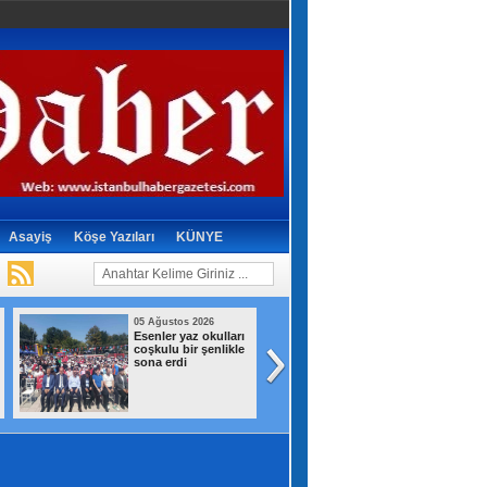
Asayiş
Köşe Yazıları
KÜNYE
05 Ağustos 2026
05 Ağustos 2026
Esenler yaz okulları
İran'dan Hürmüz
coşkulu bir şenlikle
açıklaması: 'Um
sona erdi
ile ulaşım
güzergahına ilişk
mutabakata varıld