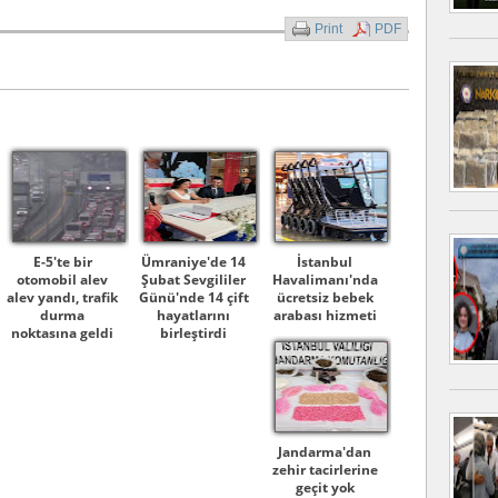
Print
PDF
E-5'te bir
Ümraniye'de 14
İstanbul
otomobil alev
Şubat Sevgililer
Havalimanı'nda
alev yandı, trafik
Günü'nde 14 çift
ücretsiz bebek
durma
hayatlarını
arabası hizmeti
noktasına geldi
birleştirdi
Jandarma'dan
zehir tacirlerine
geçit yok