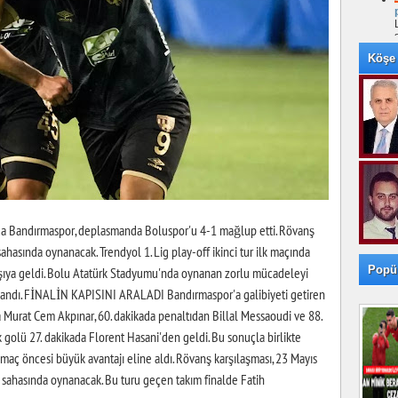
Köşe 
çında Bandırmaspor, deplasmanda Boluspor'u 4-1 mağlup etti. Rövanş
ahasında oynanacak. Trendyol 1. Lig play-off ikinci tur ilk maçında
Popü
rşıya geldi. Bolu Atatürk Stadyumu'nda oynanan zorlu mücadeleyi
azandı. FİNALİN KAPISINI ARALADI Bandırmaspor'a galibiyeti getiren
da Murat Cem Akpınar, 60. dakikada penaltıdan Billal Messaoudi ve 88.
 golü 27. dakikada Florent Hasani'den geldi. Bu sonuçla birlikte
aç öncesi büyük avantajı eline aldı. Rövanş karşılaşması, 23 Mayıs
sahasında oynanacak. Bu turu geçen takım finalde Fatih