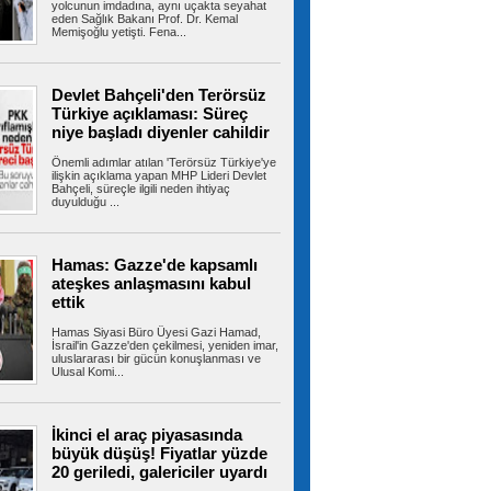
yolcunun imdadına, aynı uçakta seyahat
eden Sağlık Bakanı Prof. Dr. Kemal
Memişoğlu yetişti. Fena...
İstanbul-İzmir Otoyolu tünelinde
kaza: 2 yaralı
İstanbul- İzmir Otoyolu Orhangazi Tüneli'nde
Devlet Bahçeli'den Terörsüz
TIR'ın kamyona arkadan çarptığı...
Türkiye açıklaması: Süreç
niye başladı diyenler cahildir
Önemli adımlar atılan 'Terörsüz Türkiye'ye
ilişkin açıklama yapan MHP Lideri Devlet
Ümraniye Belediyesi'nden
Bahçeli, süreçle ilgili neden ihtiyaç
gençlere yönelik projeler
duyulduğu ...
ÜMRANİYE Belediyesi, gençlerin üniversite
hayallerini gerçeğe dönüştürmek ve...
Hamas: Gazze'de kapsamlı
ateşkes anlaşmasını kabul
ettik
ABD, İran Devrim Muhafızları
bağlantılı Irak'a ait hava yolu şirketini yaptırım
Hamas Siyasi Büro Üyesi Gazi Hamad,
listesinden çıkardı
İsrail'in Gazze'den çekilmesi, yeniden imar,
uluslararası bir gücün konuşlanması ve
ABD-İran müzakereleri Hürmüz Boğazı'na
Ulusal Komi...
ilişkin görüşmelerle devam ederken...
TBMM'deki teklifte kritik detay! Örgüt
yöneticilerine kapı kapandı
TBMM Başkanlığı'na sunulan "Millî Dayanışma
İkinci el araç piyasasında
ve Toplumsal Bütünleşmenin...
büyük düşüş! Fiyatlar yüzde
20 geriledi, galericiler uyardı