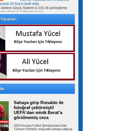
puanlı 20 lisesi belli oldu
Liselere Geçiş Sistemi (LGS) ilk yerleştirme
sonuçlarının açıklanmasının...
Yazarları
Milyonlarca emeklinin maaşında
kesinti yapılacak! Tutar netleşti
Sosyal Güvenlik Kurumu'nun yılbaşından bu
yana uyguladığı geçmişe dönük prim...
İzmir Otogarı için tahliye kararı!
Yargıtay son noktayı koydu
İzmir Büyükşehir Belediyesi ile İZOTAŞ
arasında İzmir Otogarı'nın işletmesine...
ler
Sahaya girip Ronaldo ile
Beylikdüzü’nde uyuşturucu
operasyonu: 62 kilo eroin ve metamfetamin
fotoğraf çektirmişti!
ele geçirildi
UEFA'dan minik Berat'a
İstanbul’un Beylikdüzü ilçesinde iki ev ve bir
görülmemiş ceza
araca polis ekiplerince...
2024 Avrupa Futbol Şampiyonası'nda
Türkiye-Portekiz maçında sahaya atlayıp