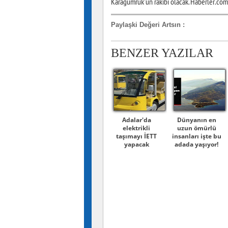
Karagümrük'ün rakibi olacak. Haberler.com
Paylaşki Değeri Artsın
:
BENZER YAZILAR
Adalar'da
Dünyanın en
elektrikli
uzun ömürlü
taşımayı İETT
insanları işte bu
yapacak
adada yaşıyor!