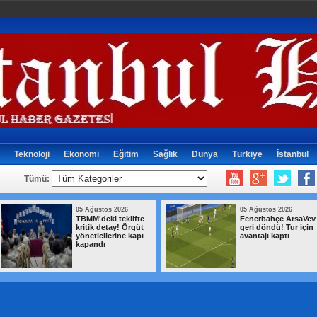
Teknoloji
Ekonomi
Eğitim
Sağlık
Dünya
Türkiye
İstanbul
Tümü:
05 Ağustos 2026
05 Ağustos 2026
TBMM'deki teklifte
Fenerbahçe ArsaVev
kritik detay! Örgüt
geri döndü! Tur için
yöneticilerine kapı
avantajı kaptı
kapandı