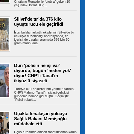
Cristiano Ronaldo ile fotoğraf çeken 10
yaşındaki Berat Uluğ...
İstanbul'da tahliye edilen bina
çöktü
Bahçelievler'de 4 katlı boş bir bina çöktü.
Silivri’de tır’da 376 kilo
Yaralının olmadığı öğrenilirken,...
uyuşturucu ele geçirildi
İstanbul’da narkotik ekiplerinin Silivri’de bir
çekiciye düzenlediği operasyonda, tır
içerisinde yapılan aramada 376 kilo 50
gram marihuana...
Şehit ve gazilere yeni haklar
içeren kanun teklifi komisyondan geçti
Cumhur İttifakı tarafından hazırlanan ve
TBMM'ye sunulan şehit ve gazilere yeni...
Dün 'polisin ne işi var'
diyordu, bugün 'neden yok'
diyor! CHP’li Tanal’ın
Fenerbahçe, Sturm Graz'ı iki
ikiyüzlü siyaseti
golle yıktı!
Temsilcimiz Fenerbahçe, UEFA Şampiyonlar
Türkiye okul saldırılarının yasını tutarken,
Ligi 3. eleme turu ilk maçında...
CHP’li Mahmut Tanal’ın siyasi çelişkisi
gündeme bomba gibi düştü. Geçmişte
"Polisin okuld...
Uçakta fenalaşan yolcuya
Avcılar’da otomobil ile çarpışan
Sağlık Bakanı Memişoğlu
motosikletin sürücüsü ağır yaralandı
AVCILAR'da otomobil ile çarpışan motosikletin
müdahale etti
sürücüsü ağır yaralandı....
Uçuş sırasında aniden rahatsızlanan kadın