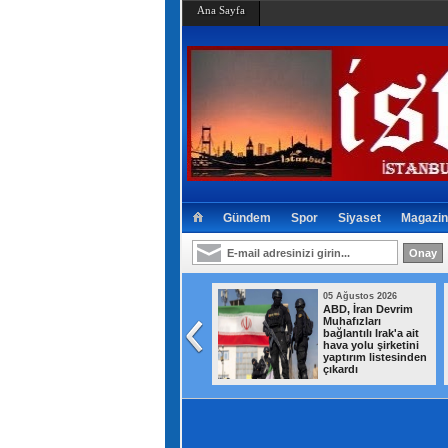
Ana Sayfa
Gündem
Spor
Siyaset
Magazin
05 Ağustos 2026
05 Ağustos 2026
Ümraniye
ABD, İran Devrim
Belediyesi'nden
Muhafızları
gençlere yönelik
bağlantılı Irak'a ait
projeler
hava yolu şirketini
yaptırım listesinden
çıkardı