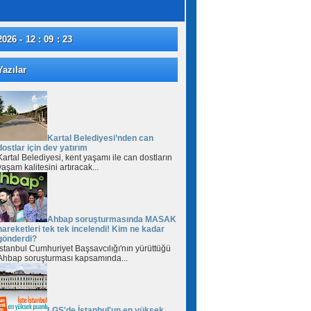
2026 - 12 : 09 : 23
azılar
Kartal Belediyesi’nden can
dostlar için dev yatırım
Kartal Belediyesi, kent yaşamı ile can dostların
yaşam kalitesini artıracak...
Ahbap soruşturmasında MASAK
hareketleri tek tek incelendi! Kim ne kadar
gönderdi?
İstanbul Cumhuriyet Başsavcılığı'nın yürüttüğü
Ahbap soruşturması kapsamında...
LGS'de İstanbul'un en yüksek