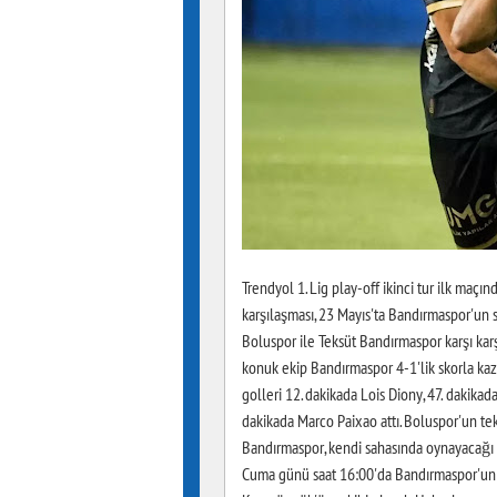
Trendyol 1. Lig play-off ikinci tur ilk ma
karşılaşması, 23 Mayıs'ta Bandırmaspor'un s
Boluspor ile Teksüt Bandırmaspor karşı ka
konuk ekip Bandırmaspor 4-1'lik skorla k
golleri 12. dakikada Lois Diony, 47. dakika
dakikada Marco Paixao attı. Boluspor'un tek
Bandırmaspor, kendi sahasında oynayacağı m
Cuma günü saat 16:00'da Bandırmaspor'un 