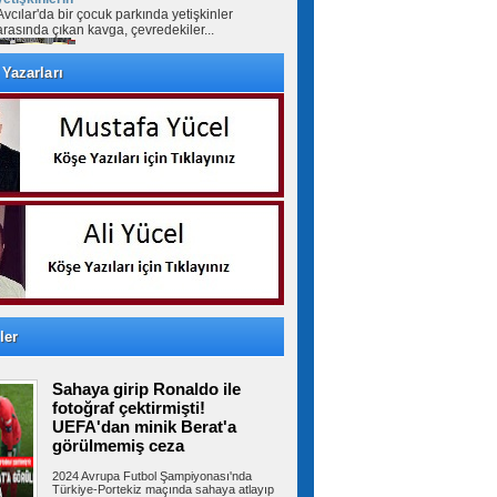
Avcılar'da bir çocuk parkında yetişkinler
arasında çıkan kavga, çevredekiler...
Yazarları
Bahçelievler'de minibüste,
husumetli olduğu şoförü vurup kaçtı
Bahçelievler’de husumetli olduğu şoförü
minibüste bacağından vurdu. Şoför...
Mekke Anlaşması, Türkiye'nin
askeri kapasitesini yeniden uluslararası
kamuoyunun gündemine getirdi
Türkiye, Suudi Arabistan ve Pakistan tarafından
imzalanan Mekke Anlaşması,...
ler
Sahaya girip Ronaldo ile
TBMM'de Çocuk Koruma
Kanunu teklifinde 6 madde daha kabul edildi
fotoğraf çektirmişti!
TBMM Genel Kurulu'nda görüşmeleri süren
UEFA'dan minik Berat'a
Çocuk Koruma Kanunu ile Bazı Kanunlarda...
görülmemiş ceza
2024 Avrupa Futbol Şampiyonası'nda
Türkiye-Portekiz maçında sahaya atlayıp