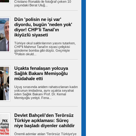
Cristiano Ronaldo ile fotoğraf çeken 10
yaşındaki Berat Uluğ...
MGM'den İstanbul için sağanak
yağış uyarısı
İstanbul'da bunaltan sıcaklıklara bir gün ara
veriliyor. Meteoroloji Genel...
Dün 'polisin ne işi var'
diyordu, bugün 'neden yok'
diyor! CHP’li Tanal’ın
ikiyüzlü siyaseti
Sakarya kıyılarında hareketli
Türkiye okul saldırılarının yasını tutarken,
dakikalar: Denizde gizemli İHA bulundu
CHP’li Mahmut Tanal’ın siyasi çelişkisi
Sakarya’da cankurtaranlar, kıyıdan 500 metre
gündeme bomba gibi düştü. Geçmişte
açıkta sahipsiz bir İHA tespit...
"Polisin okuld...
Uçakta fenalaşan yolcuya
Sağlık Bakanı Memişoğlu
Devlet Bahçeli 20 bin kişinin
müdahale etti
katıldığı düğünde nikah şahidi oldu
MHP Ankara İl Başkanı Alparslan Doğan’ın oğlu
Uçuş sırasında aniden rahatsızlanan kadın
Enes Doğan ile Zehra Çelik,...
yolcunun imdadına, aynı uçakta seyahat
eden Sağlık Bakanı Prof. Dr. Kemal
Memişoğlu yetişti. Fena...
Fantezi Lig'i kuruluyor: Ödülü de
Devlet Bahçeli'den Terörsüz
bomba
Türkiye açıklaması: Süreç
Türkiye Futbol Federasyonu, herkesin
katılabileceği "Fantezi Lig" projesini...
niye başladı diyenler cahildir
Önemli adımlar atılan 'Terörsüz Türkiye'ye