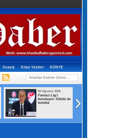
Asayiş
Köşe Yazıları
KÜNYE
08 Ağustos 2026
08 Ağustos 2026
Fantezi Lig'i
Terörsüz Türkiye
kuruluyor: Ödülü de
yasa teklifi, Mecli
bomba
Adalet
Komisyonu'nda
kabul edildi