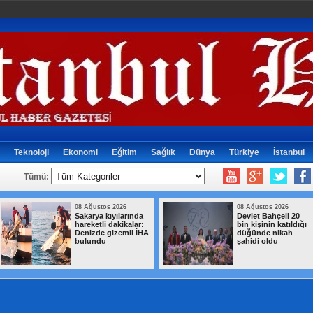
Teknoloji
Ekonomi
Eğitim
Sağlık
Dünya
Türkiye
İstanbul
Tümü:
08 Ağustos 2026
08 Ağustos 2026
Sakarya kıyılarında
Devlet Bahçeli 20
hareketli dakikalar:
bin kişinin katıldığı
Denizde gizemli İHA
düğünde nikah
bulundu
şahidi oldu