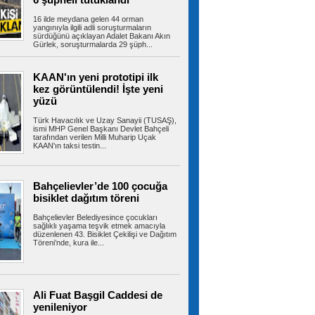
16 ilde meydana gelen 44 orman
yangınıyla ilgili adli soruşturmaların
sürdüğünü açıklayan Adalet Bakanı Akın
Gürlek, soruşturmalarda 29 şüph...
Büyükçekmece’de denizde bir
kişi kayboldu iddiasıyla başlatılan arama
3’üncü gününde de devam etti
KAAN'ın yeni prototipi ilk
İstanbul Büyükçekmece’de denizde bir kişinin
kez görüntülendi! İşte yeni
kaybolduğu iddiası üzerine...
yüzü
Türk Havacılık ve Uzay Sanayii (TUSAŞ),
ismi MHP Genel Başkanı Devlet Bahçeli
tarafından verilen Milli Muharip Uçak
Sultangazi’de 10 araç birbirine
KAAN'ın taksi testin...
girdi: Trafik yoğunluğu havadan görüntülendi
TEM Otoyolu Sultangazi mevkiinde panelvan
araçtan kopan parça 10 aracın...
Bahçelievler’de 100 çocuğa
bisiklet dağıtım töreni
Bahçelievler Belediyesince çocukları
Sancaktepe’de uyuşturucu
sağlıklı yaşama teşvik etmek amacıyla
düzenlenen 43. Bisiklet Çekilişi ve Dağıtım
operasyonu: 191,70 gram uyuşturucu ele
Töreni’nde, kura ile...
geçirildi
İstanbul Sancaktepe’de uyuşturucu madde
ticareti yapıldığı belirlenen adrese...
Ali Fuat Başgil Caddesi de
yenileniyor