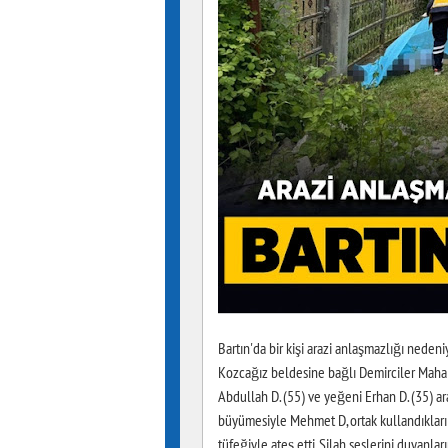
Bartın'da bir kişi arazi anlaşmazlığı nedeni
Kozcağız beldesine bağlı Demirciler Mahall
Abdullah D. (55) ve yeğeni Erhan D. (35) ar
büyümesiyle Mehmet D, ortak kullandıkları t
tüfeğiyle ateş etti. Silah seslerini duyanla