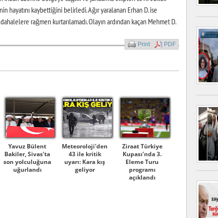
nin hayatını kaybettiğini belirledi. Ağır yaralanan Erhan D. ise
müdahalelere rağmen kurtarılamadı. Olayın ardından kaçan Mehmet D.
Print
PDF
Yavuz Bülent
Meteoroloji'den
Ziraat Türkiye
Bakiler, Sivas'ta
43 ile kritik
Kupası’nda 3.
son yolculuğuna
uyarı: Kara kış
Eleme Turu
uğurlandı
geliyor
programı
açıklandı