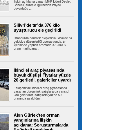
ilişkin açıklama yapan MHP Lideri Devlet
Bahçeli, süreçle ilgili neden ihtiyaç
duyulduğu ...
Terörsüz Türkiye yasa teklifi,
Meclis Adalet Komisyonu'nda kabul edildi
Terörsüz Türkiye sürecinin hukuki altyapısını
oluşturmak amacıyla hazırlanan...
Silivri’de tır’da 376 kilo
uyuşturucu ele geçirildi
İstanbul’da narkotik ekiplerinin Silivri’de bir
çekiciye düzenlediği operasyonda, tır
Kartal’da kontrolden çıkan
içerisinde yapılan aramada 376 kilo 50
gram marihuana...
otomobil araçlara çarpıp takla attı
Kartal’da yokuş aşağı süratli şekilde inen
otomobil, park halindeki 3 araca...
İkinci el araç piyasasında
büyük düşüş! Fiyatlar yüzde
Çekmeköy’de istinat duvarı
20 geriledi, galericiler uyardı
yıkılan inşaatın yanındaki 5 katlı bina
boşaltıldı
Eskişehir'de ikinci el araç piyasasında
Çekmeköy’de bir inşaatın istinat duvarı çöktü.
yaşanan durgunluk satışlara da yansıdı.
Oto galericiler, satışların yüzde 50
Ekipler, bitişikteki 5 katlı...
oranında azaldığını...
Akın Gürlek'ten orman
Esenyurt Belediyesi 1071
yangınlarına ilişkin
çocuğun sünnet işlemini gerçekleştirdi
açıklama: Soruşturmalarda
Esenyurt Belediyesi, sünnet olacak 1071
çocuğun sünnet işlemini...
6 şüpheli tutuklandı