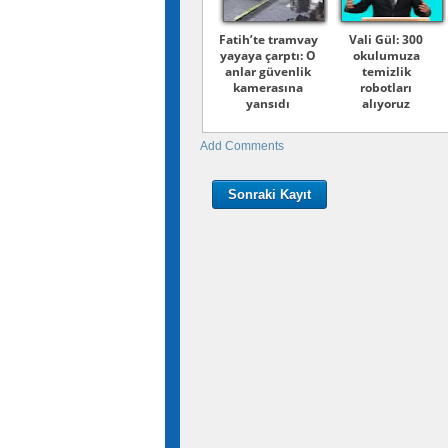
Fatih’te tramvay
Vali Gül: 300
yayaya çarptı: O
okulumuza
anlar güvenlik
temizlik
kamerasına
robotları
yansıdı
alıyoruz
Add Comments
Sonraki Kayıt