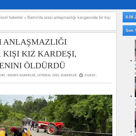
8.08.
»
özel haberler
»
Bartın'da arazi anlaşmazlığı kavgasında bir kişi
Son Y
I ANLAŞMAZLIĞI
KIŞI KIZ KARDEŞI,
ĞENINI ÖLDÜRDÜ
ORI :
BIZDEN HABERLER
,
GÜNDEM
,
ÖZEL HABERLER
ZAMAN :