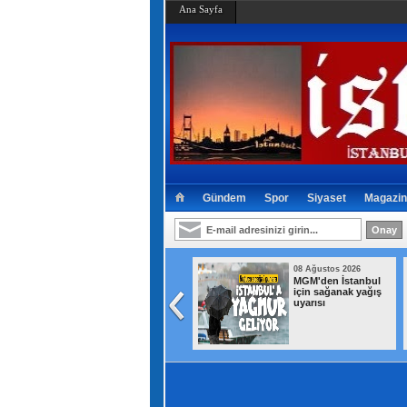
Ana Sayfa
Gündem
Spor
Siyaset
Magazin
08 Ağustos 2026
08 Ağustos 2026
TBMM'de Çocuk
MGM'den İstanbul
Koruma Kanunu
için sağanak yağış
teklifinde 6 madde
uyarısı
daha kabul edildi