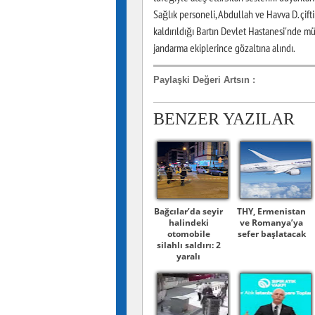
Sağlık personeli, Abdullah ve Havva D. çifti
kaldırıldığı Bartın Devlet Hastanesi'nde 
jandarma ekiplerince gözaltına alındı.
Paylaşki Değeri Artsın
:
BENZER YAZILAR
Bağcılar’da seyir
THY, Ermenistan
halindeki
ve Romanya’ya
otomobile
sefer başlatacak
silahlı saldırı: 2
yaralı