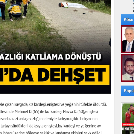
Köşe 
Popü
yle çıkan kavgada, kız kardeşi, eniştesi ve yeğenini tüfekle öldürdü.
esi'nde Mehmet D. (65) ile kız kardeşi Havva D. (50), eniştesi
asında arazi anlaşmazlığı nedeniyle tartışma çıktı. Tartışmanın
arlayı sürdükleri iddiasıyla eniştesi, kız kardeşi ve yeğenine av
rın ihbarı üzerine bölgeye sağlık ve jandarma ekipleri sevk edildi.