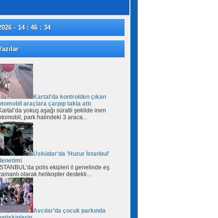
2026 - 14 : 46 : 35
azılar
Kartal’da kontrolden çıkan
otomobil araçlara çarpıp takla attı
Kartal’da yokuş aşağı süratli şekilde inen
otomobil, park halindeki 3 araca...
Üsküdar'da 'Huzur İstanbul'
denetimi
İSTANBUL'da polis ekipleri il genelinde eş
zamanlı olarak helikopter destekli...
Avcılar’da çocuk parkında
yetişkinlerin