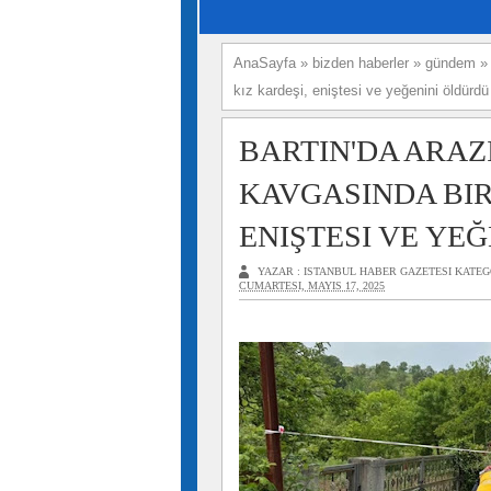
AnaSayfa
»
bizden haberler
»
gündem
kız kardeşi, eniştesi ve yeğenini öldürdü
BARTIN'DA ARAZ
KAVGASINDA BIR 
ENIŞTESI VE YE
YAZAR :
ISTANBUL HABER GAZETESI
KATEG
CUMARTESI, MAYIS 17, 2025