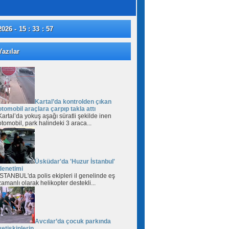
2026 - 15 : 33 : 58
azılar
Kartal’da kontrolden çıkan
otomobil araçlara çarpıp takla attı
Kartal’da yokuş aşağı süratli şekilde inen
otomobil, park halindeki 3 araca...
Üsküdar'da 'Huzur İstanbul'
denetimi
İSTANBUL'da polis ekipleri il genelinde eş
zamanlı olarak helikopter destekli...
Avcılar’da çocuk parkında
yetişkinlerin