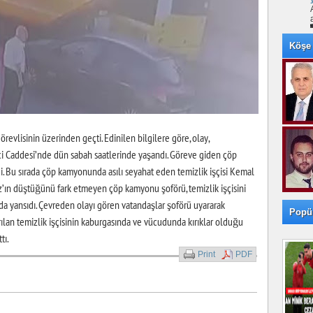
Köşe 
evlisinin üzerinden geçti. Edinilen bilgilere göre, olay,
 Caddesi’nde dün sabah saatlerinde yaşandı. Göreve giden çöp
. Bu sırada çöp kamyonunda asılı seyahat eden temizlik işçisi Kemal
z’ın düştüğünü fark etmeyen çöp kamyonu şoförü, temizlik işçisini
da yansıdı. Çevreden olayı gören vatandaşlar şoförü uyararak
Popü
rılan temizlik işçisinin kaburgasında ve vücudunda kırıklar olduğu
tı.
Print
PDF