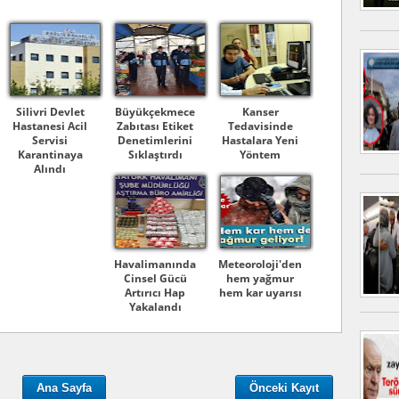
Silivri Devlet
Büyükçekmece
Kanser
Hastanesi Acil
Zabıtası Etiket
Tedavisinde
Servisi
Denetimlerini
Hastalara Yeni
Karantinaya
Sıklaştırdı
Yöntem
Alındı
Havalimanında
Meteoroloji'den
Cinsel Gücü
hem yağmur
Artırıcı Hap
hem kar uyarısı
Yakalandı
Ana Sayfa
Önceki Kayıt