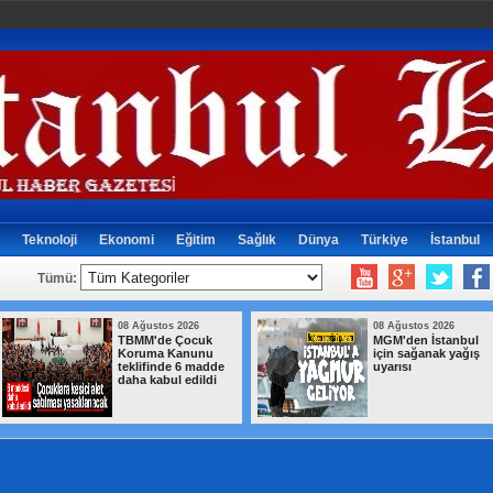
Teknoloji
Ekonomi
Eğitim
Sağlık
Dünya
Türkiye
İstanbul
Tümü:
08 Ağustos 2026
08 Ağustos 2026
TBMM'de Çocuk
MGM'den İstanbul
Koruma Kanunu
için sağanak yağış
teklifinde 6 madde
uyarısı
daha kabul edildi