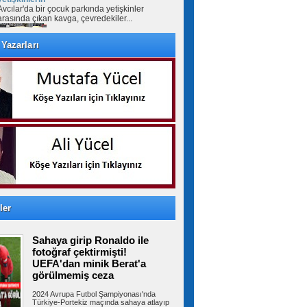
Avcılar'da bir çocuk parkında yetişkinler
arasında çıkan kavga, çevredekiler...
Yazarları
Bahçelievler'de minibüste,
husumetli olduğu şoförü vurup kaçtı
Bahçelievler’de husumetli olduğu şoförü
minibüste bacağından vurdu. Şoför...
Mekke Anlaşması, Türkiye'nin
askeri kapasitesini yeniden uluslararası
kamuoyunun gündemine getirdi
Türkiye, Suudi Arabistan ve Pakistan tarafından
imzalanan Mekke Anlaşması,...
ler
Sahaya girip Ronaldo ile
TBMM'de Çocuk Koruma
Kanunu teklifinde 6 madde daha kabul edildi
fotoğraf çektirmişti!
TBMM Genel Kurulu'nda görüşmeleri süren
UEFA'dan minik Berat'a
Çocuk Koruma Kanunu ile Bazı Kanunlarda...
görülmemiş ceza
2024 Avrupa Futbol Şampiyonası'nda
Türkiye-Portekiz maçında sahaya atlayıp