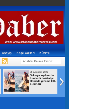
Asayiş
Köşe Yazıları
KÜNYE
08 Ağustos 2026
08 Ağustos 2026
Sakarya kıyılarında
Devlet Bahçeli 20
hareketli dakikalar:
bin kişinin katıldı
Denizde gizemli İHA
düğünde nikah
bulundu
şahidi oldu