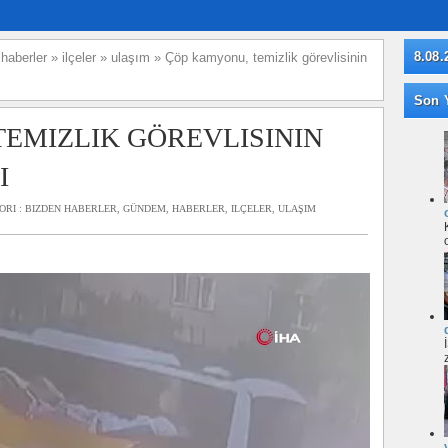
8.08.
»
haberler
»
ilçeler
»
ulaşım
»
Çöp kamyonu, temizlik görevlisinin
Son Y
EMIZLIK GÖREVLISININ
I
ORI :
BIZDEN HABERLER
,
GÜNDEM
,
HABERLER
,
ILÇELER
,
ULAŞIM