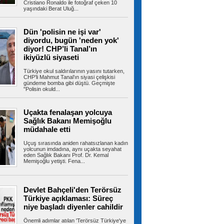
Cristiano Ronaldo ile fotoğraf çeken 10
yaşındaki Berat Uluğ...
MGM'den İstanbul için sağanak
yağış uyarısı
İstanbul'da bunaltan sıcaklıklara bir gün ara
veriliyor. Meteoroloji Genel...
Dün 'polisin ne işi var'
diyordu, bugün 'neden yok'
diyor! CHP’li Tanal’ın
ikiyüzlü siyaseti
Sakarya kıyılarında hareketli
Türkiye okul saldırılarının yasını tutarken,
dakikalar: Denizde gizemli İHA bulundu
CHP’li Mahmut Tanal’ın siyasi çelişkisi
Sakarya’da cankurtaranlar, kıyıdan 500 metre
gündeme bomba gibi düştü. Geçmişte
açıkta sahipsiz bir İHA tespit...
"Polisin okuld...
Uçakta fenalaşan yolcuya
Sağlık Bakanı Memişoğlu
Devlet Bahçeli 20 bin kişinin
müdahale etti
katıldığı düğünde nikah şahidi oldu
MHP Ankara İl Başkanı Alparslan Doğan’ın oğlu
Uçuş sırasında aniden rahatsızlanan kadın
Enes Doğan ile Zehra Çelik,...
yolcunun imdadına, aynı uçakta seyahat
eden Sağlık Bakanı Prof. Dr. Kemal
Memişoğlu yetişti. Fena...
Fantezi Lig'i kuruluyor: Ödülü de
Devlet Bahçeli'den Terörsüz
bomba
Türkiye açıklaması: Süreç
Türkiye Futbol Federasyonu, herkesin
katılabileceği "Fantezi Lig" projesini...
niye başladı diyenler cahildir
Önemli adımlar atılan 'Terörsüz Türkiye'ye