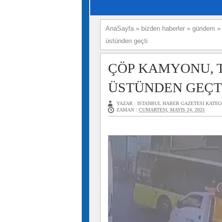
AnaSayfa
»
bizden haberler
»
gündem
üstünden geçti
ÇÖP KAMYONU, T
ÜSTÜNDEN GEÇT
YAZAR :
ISTANBUL HABER GAZETESI
KATEG
ZAMAN :
CUMARTESI, MAYIS 24, 2025