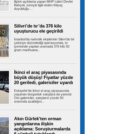
ilişkin açıklama yapan MHP Lideri Devlet
Bahçeli, süreçle ilgili neden ihtiyaç
duyulduğu ...
Terörsüz Türkiye yasa teklifi,
Meclis Adalet Komisyonu'nda kabul edildi
Terörsüz Türkiye sürecinin hukuki altyapısını
oluşturmak amacıyla hazırlanan...
Silivri’de tır’da 376 kilo
uyuşturucu ele geçirildi
İstanbul’da narkotik ekiplerinin Silivri’de bir
çekiciye düzenlediği operasyonda, tır
Kartal’da kontrolden çıkan
içerisinde yapılan aramada 376 kilo 50
gram marihuana...
otomobil araçlara çarpıp takla attı
Kartal’da yokuş aşağı süratli şekilde inen
otomobil, park halindeki 3 araca...
İkinci el araç piyasasında
büyük düşüş! Fiyatlar yüzde
Çekmeköy’de istinat duvarı
20 geriledi, galericiler uyardı
yıkılan inşaatın yanındaki 5 katlı bina
boşaltıldı
Eskişehir'de ikinci el araç piyasasında
Çekmeköy’de bir inşaatın istinat duvarı çöktü.
yaşanan durgunluk satışlara da yansıdı.
Oto galericiler, satışların yüzde 50
Ekipler, bitişikteki 5 katlı...
oranında azaldığını...
Akın Gürlek'ten orman
Esenyurt Belediyesi 1071
yangınlarına ilişkin
çocuğun sünnet işlemini gerçekleştirdi
açıklama: Soruşturmalarda
Esenyurt Belediyesi, sünnet olacak 1071
çocuğun sünnet işlemini...
6 şüpheli tutuklandı