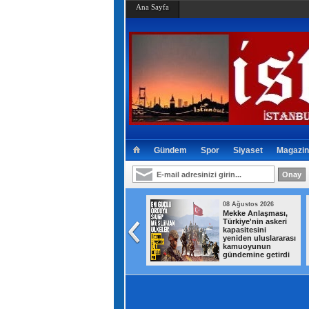
Ana Sayfa
Gündem
Spor
Siyaset
Magazin
08 Ağustos 2026
08 Ağustos 2026
Bahçelievler'de
Mekke Anlaşması,
minibüste,
Türkiye'nin askeri
husumetli olduğu
kapasitesini
şoförü vurup kaçtı
yeniden uluslararası
kamuoyunun
gündemine getirdi