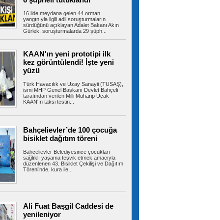
16 ilde meydana gelen 44 orman
yangınıyla ilgili adli soruşturmaların
sürdüğünü açıklayan Adalet Bakanı Akın
Gürlek, soruşturmalarda 29 şüph...
Büyükçekmece’de denizde bir
kişi kayboldu iddiasıyla başlatılan arama
3’üncü gününde de devam etti
KAAN'ın yeni prototipi ilk
İstanbul Büyükçekmece’de denizde bir kişinin
kez görüntülendi! İşte yeni
kaybolduğu iddiası üzerine...
yüzü
Türk Havacılık ve Uzay Sanayii (TUSAŞ),
ismi MHP Genel Başkanı Devlet Bahçeli
tarafından verilen Milli Muharip Uçak
Sultangazi’de 10 araç birbirine
KAAN'ın taksi testin...
girdi: Trafik yoğunluğu havadan görüntülendi
TEM Otoyolu Sultangazi mevkiinde panelvan
araçtan kopan parça 10 aracın...
Bahçelievler’de 100 çocuğa
bisiklet dağıtım töreni
Bahçelievler Belediyesince çocukları
Sancaktepe’de uyuşturucu
sağlıklı yaşama teşvik etmek amacıyla
düzenlenen 43. Bisiklet Çekilişi ve Dağıtım
operasyonu: 191,70 gram uyuşturucu ele
Töreni’nde, kura ile...
geçirildi
İstanbul Sancaktepe’de uyuşturucu madde
ticareti yapıldığı belirlenen adrese...
Ali Fuat Başgil Caddesi de
yenileniyor