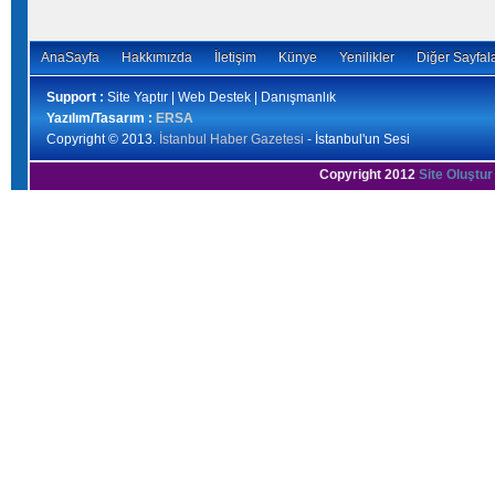
AnaSayfa
Hakkımızda
İletişim
Künye
Yenilikler
Diğer Sayfal
Support :
Site Yaptır | Web Destek | Danışmanlık
Yazılım/Tasarım :
ERSA
Copyright © 2013.
İstanbul Haber Gazetesi
- İstanbul'un Sesi
Copyright 2012
Site Oluştur