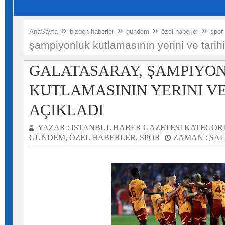
»
»
»
»
AnaSayfa
bizden haberler
gündem
özel haberler
spor
şampiyonluk kutlamasının yerini ve tarihi
GALATASARAY, ŞAMPIYO
KUTLAMASININ YERINI VE
AÇIKLADI
YAZAR :
ISTANBUL HABER GAZETESI
KATEGORI
GÜNDEM
,
ÖZEL HABERLER
,
SPOR
ZAMAN :
SALI