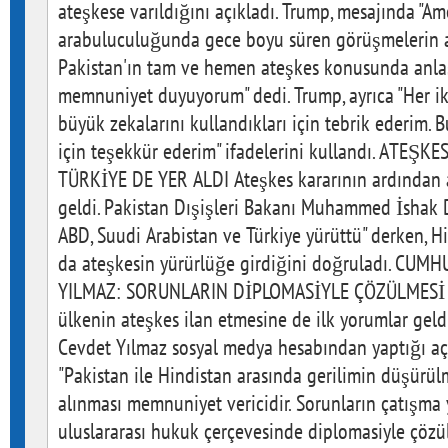
ateşkese varıldığını açıkladı. Trump, mesajında "Ame
arabuluculuğunda gece boyu süren görüşmelerin a
Pakistan'ın tam ve hemen ateşkes konusunda anla
memnuniyet duyuyorum" dedi. Trump, ayrıca "Her ik
büyük zekalarını kullandıkları için tebrik ederim. 
için teşekkür ederim" ifadelerini kullandı. ATE
TÜRKİYE DE YER ALDI Ateşkes kararının ardından 
geldi. Pakistan Dışişleri Bakanı Muhammed İshak D
ABD, Suudi Arabistan ve Türkiye yürüttü" derken, Hi
da ateşkesin yürürlüğe girdiğini doğruladı. CU
YILMAZ: SORUNLARIN DİPLOMASİYLE ÇÖZÜLMESİ 
ülkenin ateşkes ilan etmesine de ilk yorumlar gel
Cevdet Yılmaz sosyal medya hesabından yaptığı aç
"Pakistan ile Hindistan arasında gerilimin düşürül
alınması memnuniyet vericidir. Sorunların çatışma 
uluslararası hukuk çerçevesinde diplomasiyle çözü