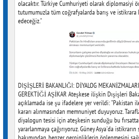
olacaktır. Türkiye Cumhuriyeti olarak diplomasiyi ö
tutumumuzla tüm coğrafyalarda barış ve istikrar
edeceğiz."
DIŞİŞLERİ BAKANLIĞI: DİYALOG MEKANİZMALAR
GEREKTİĞİ AŞİKAR Ateşkese ilişkin Dışişleri Baka
açıklamada ise şu ifadelere yer verildi: "Pakistan i
kararı alınmasından memnuniyet duyuyoruz. Taraflar
diyalogun tesisi için ateşkesin sunduğu bu fırsatt
yararlanmaya çağırıyoruz. Güney Asya'da istikrarın 
bakımından, benzer gerginliklerin önlenmesini sağ