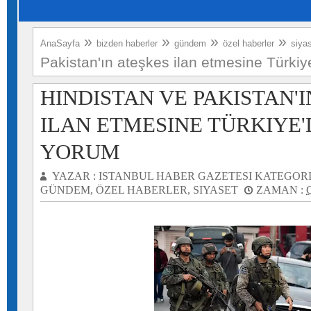
»
»
»
»
AnaSayfa
bizden haberler
gündem
özel haberler
siya
Pakistan'ın ateşkes ilan etmesine Türkiy
HINDISTAN VE PAKISTAN'I
ILAN ETMESINE TÜRKIYE'
YORUM
YAZAR :
ISTANBUL HABER GAZETESI
KATEGORI
GÜNDEM
,
ÖZEL HABERLER
,
SIYASET
ZAMAN :