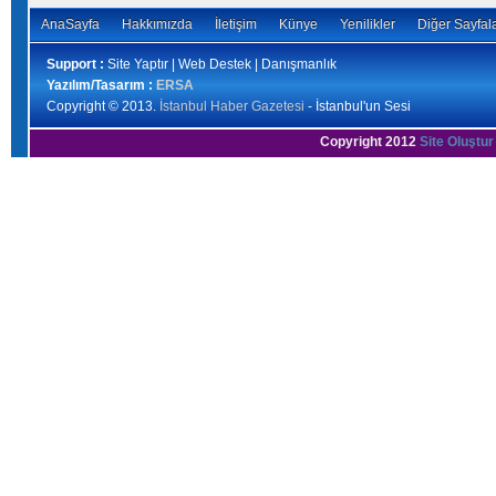
AnaSayfa
Hakkımızda
İletişim
Künye
Yenilikler
Diğer Sayfal
Support :
Site Yaptır | Web Destek | Danışmanlık
Yazılım/Tasarım :
ERSA
Copyright © 2013.
İstanbul Haber Gazetesi
- İstanbul'un Sesi
Copyright 2012
Site Oluştur