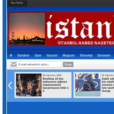
Ana Sayfa
Gündem
Spor
Siyaset
Magazin
Teknoloji
Ekonomi
026
06 Ağustos 2026
06 Ağusto
ısı
Beşiktaş 10 kişi
Salah yak
addelik
kalmasına rağmen
bin taraf
deplasmanda
önünde i
kazanmasını bildi 1-
İşte taraf
0
mesajı