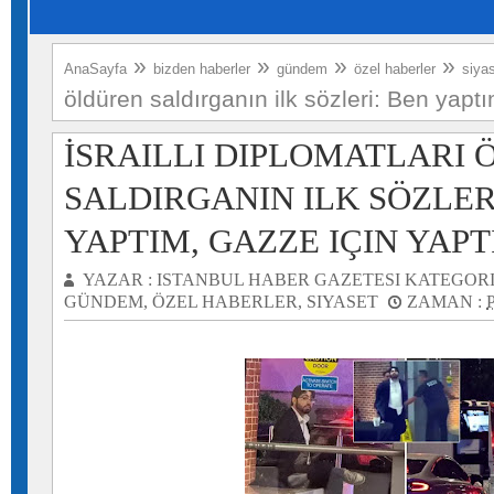
»
»
»
»
AnaSayfa
bizden haberler
gündem
özel haberler
siya
öldüren saldırganın ilk sözleri: Ben yapt
İSRAILLI DIPLOMATLARI
SALDIRGANIN ILK SÖZLER
YAPTIM, GAZZE IÇIN YAP
YAZAR :
ISTANBUL HABER GAZETESI
KATEGORI
GÜNDEM
,
ÖZEL HABERLER
,
SIYASET
ZAMAN :