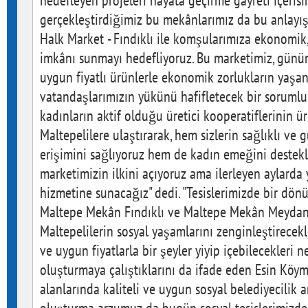
hedefleyen projeleri hayata geçirme gayreti içeris
gerçekleştirdiğimiz bu mekânlarımız da bu anlayış
Halk Market - Fındıklı ile komşularımıza ekonomik, s
imkânı sunmayı hedefliyoruz. Bu marketimiz, gün
uygun fiyatlı ürünlerle ekonomik zorlukların yaş
vatandaşlarımızın yükünü hafifletecek bir sorumlul
kadınların aktif olduğu üretici kooperatiflerinin ür
Maltepelilere ulaştırarak, hem sizlerin sağlıklı ve 
erişimini sağlıyoruz hem de kadın emeğini destekl
marketimizin ilkini açıyoruz ama ilerleyen aylarda 
hizmetine sunacağız" dedi. "Tesislerimizde bir dön
Maltepe Mekân Fındıklı ve Maltepe Mekân Meydan 
Maltepelilerin sosyal yaşamlarını zenginleştirecekle
ve uygun fiyatlarla bir şeyler yiyip içebilecekleri n
oluşturmaya çalıştıklarını da ifade eden Esin Kö
alanlarında kaliteli ve uygun sosyal belediyecilik 