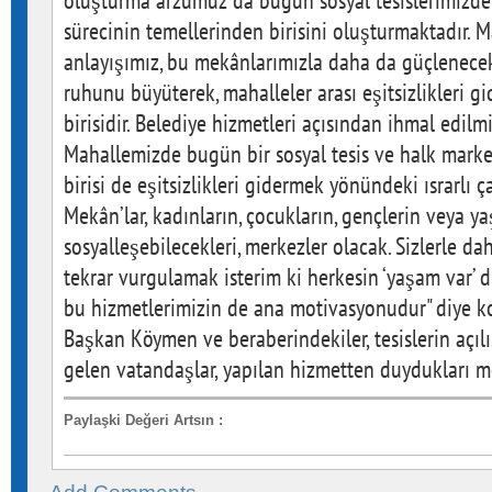
oluşturma arzumuz da bugün sosyal tesislerimizd
sürecinin temellerinden birisini oluşturmaktadır. M
anlayışımız, bu mekânlarımızla daha da güçlenece
ruhunu büyüterek, mahalleler arası eşitsizlikleri 
birisidir. Belediye hizmetleri açısından ihmal edilm
Mahallemizde bugün bir sosyal tesis ve halk mark
birisi de eşitsizlikleri gidermek yönündeki ısrarlı 
Mekân’lar, kadınların, çocukların, gençlerin veya ya
sosyalleşebilecekleri, merkezler olacak. Sizlerle 
tekrar vurgulamak isterim ki herkesin ‘yaşam var’ d
bu hizmetlerimizin de ana motivasyonudur" diye 
Başkan Köymen ve beraberindekiler, tesislerin açılış
gelen vatandaşlar, yapılan hizmetten duydukları me
Paylaşki Değeri Artsın
: