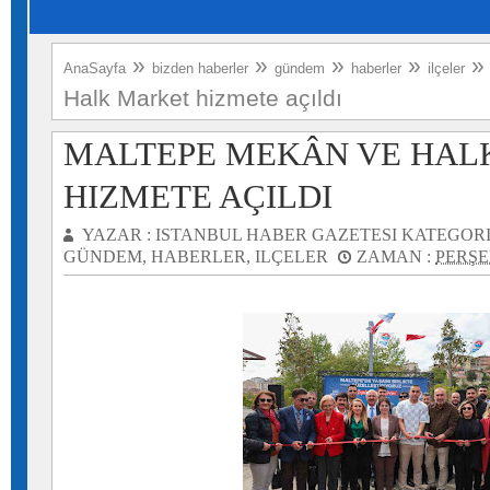
»
»
»
»
AnaSayfa
bizden haberler
gündem
haberler
ilçeler
Halk Market hizmete açıldı
MALTEPE MEKÂN VE HAL
HIZMETE AÇILDI
YAZAR :
ISTANBUL HABER GAZETESI
KATEGORI
GÜNDEM
,
HABERLER
,
ILÇELER
ZAMAN :
PERŞE