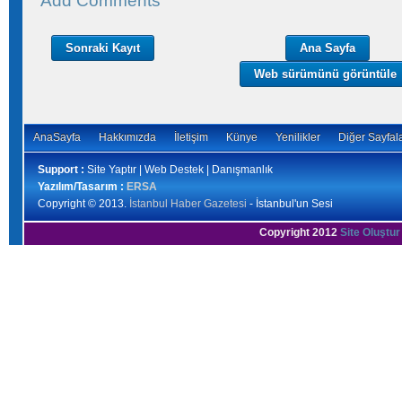
Add Comments
Sonraki Kayıt
Ana Sayfa
Web sürümünü görüntüle
AnaSayfa
Hakkımızda
İletişim
Künye
Yenilikler
Diğer Sayfal
Support :
Site Yaptır | Web Destek | Danışmanlık
Yazılım/Tasarım :
ERSA
Copyright © 2013.
İstanbul Haber Gazetesi
- İstanbul'un Sesi
Copyright 2012
Site Oluştur