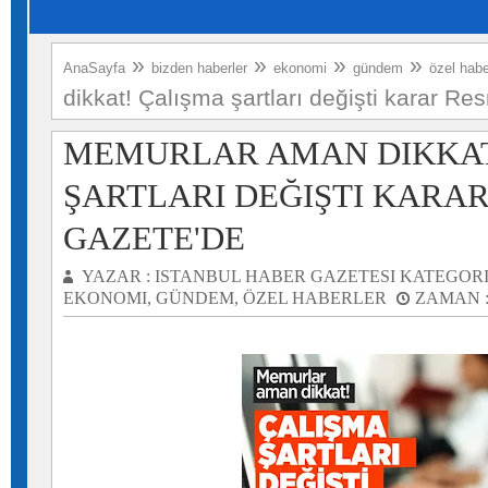
»
»
»
»
AnaSayfa
bizden haberler
ekonomi
gündem
özel habe
dikkat! Çalışma şartları değişti karar R
MEMURLAR AMAN DIKKAT
ŞARTLARI DEĞIŞTI KARAR
GAZETE'DE
YAZAR :
ISTANBUL HABER GAZETESI
KATEGORI
EKONOMI
,
GÜNDEM
,
ÖZEL HABERLER
ZAMAN 