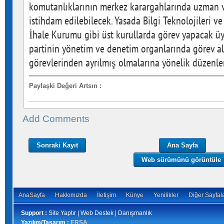
komutanlıklarının merkez karargahlarında uzman 
istihdam edilebilecek. Yasada Bilgi Teknolojileri 
İhale Kurumu gibi üst kurullarda görev yapacak üye
partinin yönetim ve denetim organlarında görev 
görevlerinden ayrılmış olmalarına yönelik düzenlem
Paylaşki Değeri Artsın
:
Add Comments
Sonraki Kayıt
Ana Sayfa
Web sürümünü görüntüle
AnaSayfa
Hakkımızda
İletişim
Künye
Yenilikler
Diğer Sayfal
Support :
Site Yaptır | Web Destek | Danışmanlık
Yazılım/Tasarım :
ERSA