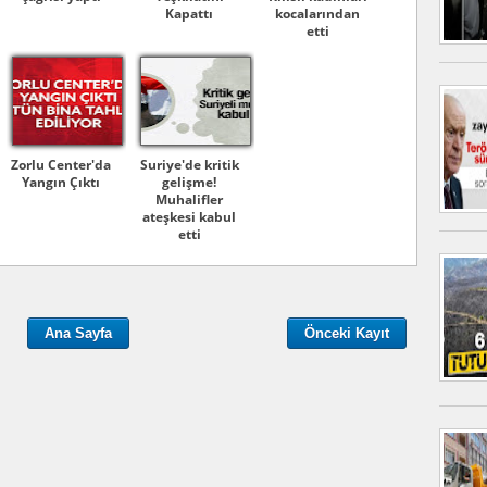
Kapattı
kocalarından
etti
Zorlu Center'da
Suriye'de kritik
Yangın Çıktı
gelişme!
Muhalifler
ateşkesi kabul
etti
Ana Sayfa
Önceki Kayıt