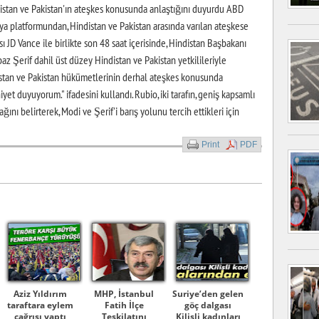
distan ve Pakistan'ın ateşkes konusunda anlaştığını duyurdu ABD
ya platformundan, Hindistan ve Pakistan arasında varılan ateşkese
D Vance​​​​​​​ ile birlikte son 48 saat içerisinde, Hindistan Başbakanı
 Şerif dahil üst düzey Hindistan ve Pakistan yetkilileriyle
Hindistan ve Pakistan hükümetlerinin derhal ateşkes konusunda
 duyuyorum." ifadesini kullandı. Rubio, iki tarafın, geniş kapsamlı
ı belirterek, Modi ve Şerif'i barış yolunu tercih ettikleri için
Print
PDF
Aziz Yıldırım
MHP, İstanbul
Suriye’den gelen
taraftara eylem
Fatih İlçe
göç dalgası
çağrısı yaptı
Teşkilatını
Kilisli kadınları