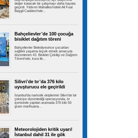
Türkiye, Suudi Arabistan ve Pakistan tarafından
değer katacak bir çalışmayı daha hayata
geçirdi. Yıldırım Mahallesi’ndeki Ali Fuat
imzalanan Mekke Anlaşması,...
Başgil Caddesi’nde...
TBMM'de Çocuk Koruma
Bahçelievler’de 100 çocuğa
Kanunu teklifinde 6 madde daha kabul edildi
bisiklet dağıtım töreni
TBMM Genel Kurulu'nda görüşmeleri süren
Çocuk Koruma Kanunu ile Bazı Kanunlarda...
Bahçelievler Belediyesince çocukları
sağlıklı yaşama teşvik etmek amacıyla
düzenlenen 43. Bisiklet Çekilişi ve Dağıtım
Töreni’nde, kura ile...
MGM'den İstanbul için sağanak
yağış uyarısı
İstanbul'da bunaltan sıcaklıklara bir gün ara
veriliyor. Meteoroloji Genel...
Silivri’de tır’da 376 kilo
uyuşturucu ele geçirildi
İstanbul’da narkotik ekiplerinin Silivri’de bir
çekiciye düzenlediği operasyonda, tır
içerisinde yapılan aramada 376 kilo 50
Sakarya kıyılarında hareketli
gram marihuana...
dakikalar: Denizde gizemli İHA bulundu
Sakarya’da cankurtaranlar, kıyıdan 500 metre
açıkta sahipsiz bir İHA tespit...
Meteorolojiden kritik uyarı!
İstanbul dahil 31 ile gök