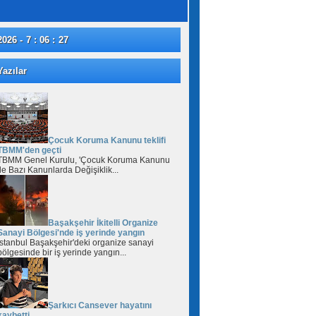
2026 - 7 : 06 : 28
azılar
Çocuk Koruma Kanunu teklifi
TBMM'den geçti
TBMM Genel Kurulu, 'Çocuk Koruma Kanunu
ile Bazı Kanunlarda Değişiklik...
Başakşehir İkitelli Organize
Sanayi Bölgesi'nde iş yerinde yangın
İstanbul Başakşehir'deki organize sanayi
bölgesinde bir iş yerinde yangın...
Şarkıcı Cansever hayatını
kaybetti