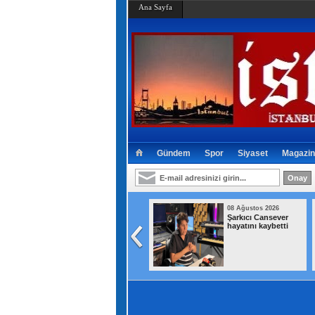
Ana Sayfa
Gündem
Spor
Siyaset
Magazin
08 Ağustos 2026
08 Ağustos 2026
Başakşehir İkitelli
Şarkıcı Cansever
Organize Sanayi
hayatını kaybetti
Bölgesi'nde iş
yerinde yangın