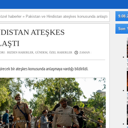
9.08.
»
özel haberler
»
Pakistan ve Hindistan ateşkes konusunda anlaştı
Son Y
NDISTAN ATEŞKES
AŞTI
ORI :
BIZDEN HABERLER
,
GÜNDEM
,
ÖZEL HABERLER
ZAMAN :
irecek bir ateşkes konusunda anlaşmaya vardığı bildirildi.