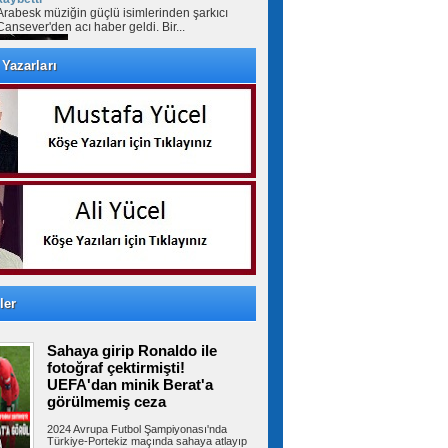
Arabesk müziğin güçlü isimlerinden şarkıcı
Cansever'den acı haber geldi. Bir...
Yazarları
Üniversite adayları
Arnavutköy’de geleceğin mesleklerini
bakanlarla konuştu
ARNAVUTKÖY Belediyesi ile ÖnceÖğrenci
Üniversite Tercih ve Rehberlik Destek...
Anız yangını nedeniyle görüş
mesafesi düştü; 13 araç birbirine girdi
Afyonkarahisar'da anız yangını sırasında oluşan
yoğun duman, zincirleme kazaya...
ler
Sahaya girip Ronaldo ile
Adalet Bakanı Gürlek ve İçişleri
Bakanı Çiftçi’den açıklamalar: Asla meydanı
fotoğraf çektirmişti!
boş sanmayın, devlet buradadır
UEFA'dan minik Berat'a
İçişleri Bakanı Mustafa Çiftçi ve Adalet Bakanı
görülmemiş ceza
Akın Gürlek, İstanbul'da...
2024 Avrupa Futbol Şampiyonası'nda
Türkiye-Portekiz maçında sahaya atlayıp