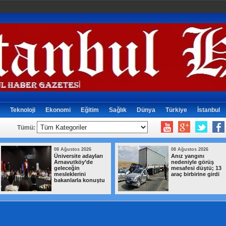
Teknoloji
Ekonomi
Eğitim
Sağlık
Dünya
Türkiye
İstanbul
Tümü:
08 Ağustos 2026
08 Ağustos 2026
Üniversite adayları
Anız yangını
Arnavutköy’de
nedeniyle görüş
geleceğin
mesafesi düştü; 13
mesleklerini
araç birbirine girdi
bakanlarla konuştu