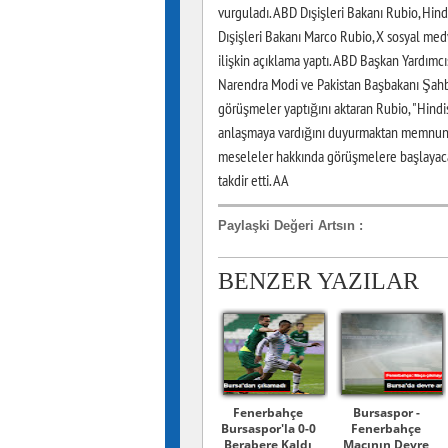
vurguladı. ABD Dışişleri Bakanı Rubio, Hin
Dışişleri Bakanı Marco Rubio, X sosyal med
ilişkin açıklama yaptı. ABD Başkan Yardımcısı J
Narendra Modi ve Pakistan Başbakanı Şahbaz
görüşmeler yaptığını ​​​​​​​aktaran Rubio, "
anlaşmaya vardığını duyurmaktan memnuniyet
meseleler hakkında görüşmelere başlayacağın
takdir etti. AA
Paylaşki Değeri Artsın
:
BENZER YAZILAR
Fenerbahçe
Bursaspor -
Bursaspor'la 0-0
Fenerbahçe
Berabere Kaldı
Maçının Devre