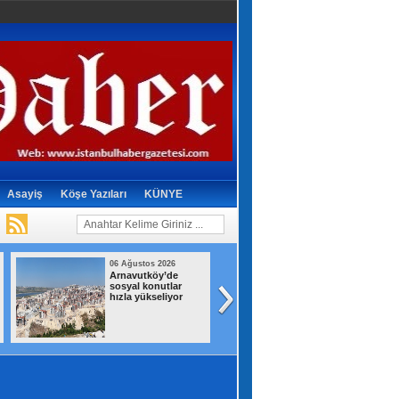
Asayiş
Köşe Yazıları
KÜNYE
06 Ağustos 2026
06 Ağustos 2026
Arnavutköy’de
Amasyalı genç çif
sosyal konutlar
bu yıl mutlulukta
hızla yükseliyor
ton patatesi
ücretsiz dağıttı