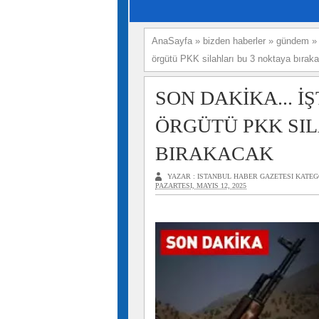
AnaSayfa
»
bizden haberler
»
gündem
örgütü PKK silahları bu 3 noktaya bırak
SON DAKİKA... İ
ÖRGÜTÜ PKK SIL
BIRAKACAK
YAZAR :
ISTANBUL HABER GAZETESI
KATEG
PAZARTESI, MAYIS 12, 2025