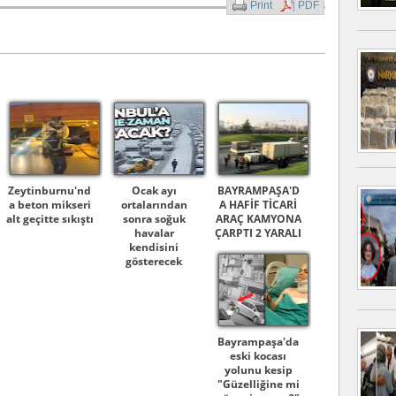
Print
PDF
Zeytinburnu'nd
Ocak ayı
BAYRAMPAŞA'D
a beton mikseri
ortalarından
A HAFİF TİCARİ
alt geçitte sıkıştı
sonra soğuk
ARAÇ KAMYONA
havalar
ÇARPTI 2 YARALI
kendisini
gösterecek
Bayrampaşa'da
eski kocası
yolunu kesip
"Güzelliğine mi