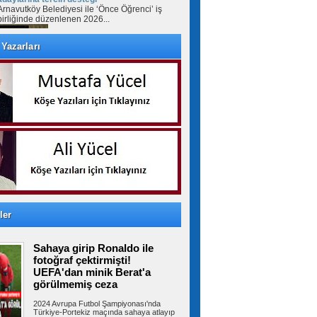
Arnavutköy Belediyesi ile ‘Önce Öğrenci’ iş
birliğinde düzenlenen 2026...
Yazarları
Bayrampaşa Eğitiminde sürpriz
değişim! Suat Mamur gitti, Hüseyin Aydın
geldi
İstanbul'daki ilçe milli eğitim müdürleri değişimi
Bayrampaşa'yı da etkiledi....
CHP Bayrampaşa'da yeni
dönem! İlçe Başkanlığına Mersin Balkan
atandı
CHP'nin İstanbul teşkilatında başlattığı yeniden
yapılanma kapsamında...
ler
Sahaya girip Ronaldo ile
Arnavutköy’de sosyal konutlar
fotoğraf çektirmişti!
hızla yükseliyor
UEFA'dan minik Berat'a
Arnavutköy’de TOKİ tarafından yapımı
görülmemiş ceza
sürdürülen 36 bin konutluk dev projede...
2024 Avrupa Futbol Şampiyonası'nda
Türkiye-Portekiz maçında sahaya atlayıp