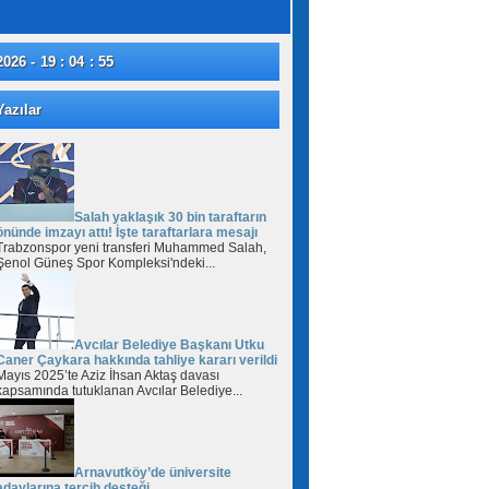
2026 - 19 : 04 : 55
azılar
Salah yaklaşık 30 bin taraftarın
önünde imzayı attı! İşte taraftarlara mesajı
Trabzonspor yeni transferi Muhammed Salah,
Şenol Güneş Spor Kompleksi'ndeki...
Avcılar Belediye Başkanı Utku
Caner Çaykara hakkında tahliye kararı verildi
Mayıs 2025’te Aziz İhsan Aktaş davası
kapsamında tutuklanan Avcılar Belediye...
Arnavutköy’de üniversite
adaylarına tercih desteği