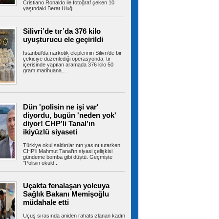
Cristiano Ronaldo ile fotoğraf çeken 10
yaşındaki Berat Uluğ...
Amasyalı genç çiftçi bu yıl
mutluluktan 6 ton patatesi ücretsiz dağıttı
Amasya’nın Suluova ilçesinde geçen yıl tarlada
Silivri’de tır’da 376 kilo
kalan ürününün israf olmaması...
uyuşturucu ele geçirildi
İstanbul’da narkotik ekiplerinin Silivri’de bir
çekiciye düzenlediği operasyonda, tır
içerisinde yapılan aramada 376 kilo 50
gram marihuana...
Heybeliada Deniz Harp
Okulu’ndaki yangına müdahale sürüyor
Heybeliada Deniz Harp Okulu’nun çatısında
restorasyon çalışmaları esnasında...
Dün 'polisin ne işi var'
diyordu, bugün 'neden yok'
diyor! CHP’li Tanal’ın
Akın: Komşularımız için
ikiyüzlü siyaseti
Bayrampaşa’nın her köşesine dokunuyoruz
Bayrampaşa Belediye Başkan Vekili İbrahim
Türkiye okul saldırılarının yasını tutarken,
Akın, yenileme çalışmalarının tüm...
CHP’li Mahmut Tanal’ın siyasi çelişkisi
gündeme bomba gibi düştü. Geçmişte
"Polisin okuld...
Uçakta fenalaşan yolcuya
Kaldırımlar işgalden arındırılıyor
Sağlık Bakanı Memişoğlu
Bayrampaşa Belediyesi zabıta ekipleri, kamusal
alanların düzenli ve güvenli...
müdahale etti
Uçuş sırasında aniden rahatsızlanan kadın