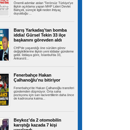
Önemli adımlar atılan 'Terörsüz Türkiye'ye
ilişkin açıklama yapan MHP Lideri Devlet
Bahçeli, süreçle ilgili neden ihtiyaç
duyulduğu ...
Kartal Belediyesi’nden can
dostlar için dev yatırım
Kartal Belediyesi, kent yaşamı ile can dostların
yaşam kalitesini artıracak...
Barış Yarkadaş'tan bomba
iddia! Gürsel Tekin 33 ilçe
başkanını görevden aldı
CHP'de yaşandığı öne sürülen görev
Ahbap soruşturmasında MASAK
değişikliklerine ilişkin yeni iddialar gündeme
hareketleri tek tek incelendi! Kim ne kadar
geldi. İddiaya göre, İstanbul'da 33,
Ankara'd...
gönderdi?
İstanbul Cumhuriyet Başsavcılığı'nın yürüttüğü
Ahbap soruşturması kapsamında...
Fenerbahçe Hakan
Çalhanoğlu'nu bitiriyor
Fenerbahçe'de Hakan Çalhanoğlu transferi
LGS'de İstanbul'un en yüksek
gündemden düşmüyor. Orta saha
puanlı 20 lisesi belli oldu
pozisyonu için sarı-lacivertlilerin daha önce
Liselere Geçiş Sistemi (LGS) ilk yerleştirme
de kadrosuna katma...
sonuçlarının açıklanmasının...
Beykoz'da 2 otomobilin
Milyonlarca emeklinin maaşında
karıştığı kazada 7 kişi
kesinti yapılacak! Tutar netleşti
yaralandı