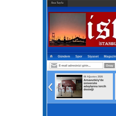
Ana Sayfa
Gündem
Spor
Siyaset
Magazin
06 Ağustos 2026
06 Ağustos 2026
Avcılar Belediye
Arnavutköy’de
Başkanı Utku Caner
üniversite
Çaykara hakkında
adaylarına tercih
tahliye kararı verildi
desteği