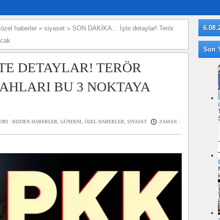
6.08.
»
özel haberler
»
siyaset
»
SON DAKİKA... İşte detaylar! Terör
acak
Son Y
ŞTE DETAYLAR! TERÖR
AHLARI BU 3 NOKTAYA
ORI :
BIZDEN HABERLER
,
GÜNDEM
,
ÖZEL HABERLER
,
SIYASET
ZAMAN :