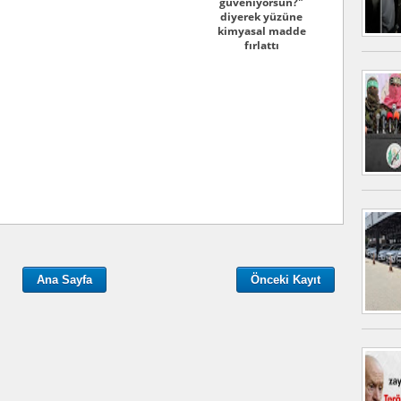
güveniyorsun?"
diyerek yüzüne
kimyasal madde
fırlattı
Ana Sayfa
Önceki Kayıt