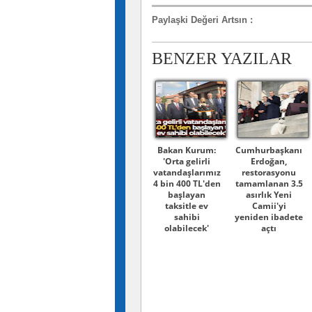
Paylaşki Değeri Artsın
:
BENZER YAZILAR
Bakan Kurum:
Cumhurbaşkanı
'Orta gelirli
Erdoğan,
vatandaşlarımız
restorasyonu
4 bin 400 TL'den
tamamlanan 3.5
başlayan
asırlık Yeni
taksitle ev
Camii'yi
sahibi
yeniden ibadete
olabilecek'
açtı