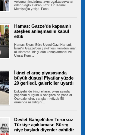
yolcunun imdadına, aynı uçakta seyahat
eden Sağlık Bakanı Prof. Dr. Kemal
Memişoğlu yetişti. Fena...
Trabzonspor resmen açıkladı!
İşte Mohamed Salah'ın kazanacağı para
Trabzonspor, Mohamed Salah transferini
resmen açıkladı. Bordo-mavili kulüp,...
Hamas: Gazze'de kapsamlı
ateşkes anlaşmasını kabul
ettik
Hamas Siyasi Büro Üyesi Gazi Hamad,
Aziz Yıldırım'a bulaşmanın bedeli
İsrail'in Gazze'den çekilmesi, yeniden imar,
ağır oldu
uluslararası bir gücün konuşlanması ve
Fenerbahçe Başkanı Aziz Yıldırım'ın şikayeti
Ulusal Komi...
üzerine başlatılan soruşturmada...
İkinci el araç piyasasında
büyük düşüş! Fiyatlar yüzde
Cumhurbaşkanı Erdoğan,
20 geriledi, galericiler uyardı
Bahçeli ile görüştü! Masada tek konu vardı
Cumhurbaşkanlığı Külliyesi bugün kritik bir
Eskişehir'de ikinci el araç piyasasında
zirveye ev sahipliği yapıyor....
yaşanan durgunluk satışlara da yansıdı.
Oto galericiler, satışların yüzde 50
oranında azaldığını...
Türkiye dahil 8 ülkeden İsrail'e
Devlet Bahçeli'den Terörsüz
karşı ortak bildiri: Açık ihlaldir, kabul edilemez
Türkiye açıklaması: Süreç
Türkiye'nin de aralarında yer aldığı 8 ülke,
niye başladı diyenler cahildir
İsrail'in Gazze'deki hastaneleri,...