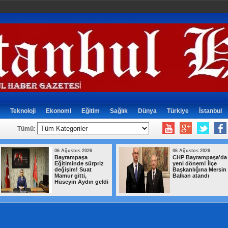
Teknoloji
Ekonomi
Eğitim
Sağlık
Dünya
Türkiye
İstanbul
Tümü:
06 Ağustos 2026
06 Ağustos 2026
Bayrampaşa
CHP Bayrampaşa'da
Eğitiminde sürpriz
yeni dönem! İlçe
değişim! Suat
Başkanlığına Mersin
Mamur gitti,
Balkan atandı
Hüseyin Aydın geldi