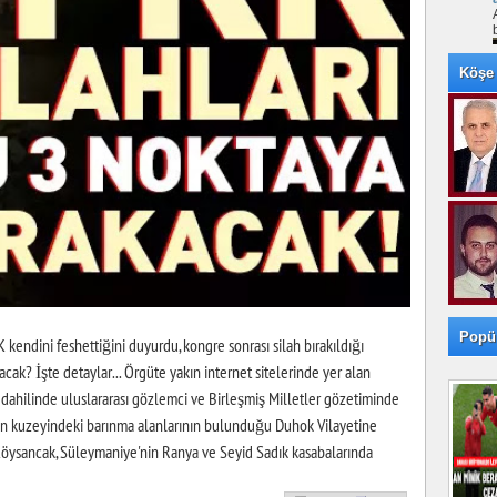
Köşe 
Popü
kendini feshettiğini duyurdu, kongre sonrası silah bırakıldığı
kacak? İşte detaylar... Örgüte yakın internet sitelerinde yer alan
n dahilinde uluslararası gözlemci ve Birleşmiş Milletler gözetiminde
rak'ın kuzeyindeki barınma alanlarının bulunduğu Duhok Vilayetine
 Köysancak, Süleymaniye'nin Ranya ve Seyid Sadık kasabalarında