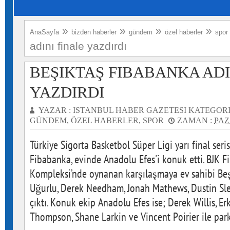
»
»
»
»
AnaSayfa
bizden haberler
gündem
özel haberler
spor
adını finale yazdırdı
BEŞIKTAŞ FIBABANKA ADI
YAZDIRDI
YAZAR :
ISTANBUL HABER GAZETESI
KATEGORI
GÜNDEM
,
ÖZEL HABERLER
,
SPOR
ZAMAN :
PAZ
Türkiye Sigorta Basketbol Süper Ligi yarı final ser
Fibabanka, evinde Anadolu Efes'i konuk etti. BJK 
Kompleksi’nde oynanan karşılaşmaya ev sahibi Be
Uğurlu, Derek Needham, Jonah Mathews, Dustin Sle
çıktı. Konuk ekip Anadolu Efes ise; Derek Willis, Er
Thompson, Shane Larkin ve Vincent Poirier ile park