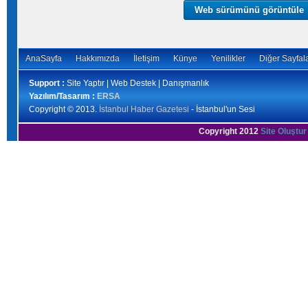
Web sürümünü görüntüle
AnaSayfa
Hakkımızda
İletişim
Künye
Yenilikler
Diğer Sayfal
Support :
Site Yaptır | Web Destek | Danışmanlık
Yazılım/Tasarım :
ERSA
Copyright © 2013.
İstanbul Haber Gazetesi
- İstanbul'un Sesi
Copyright 2012
Site Oluştur