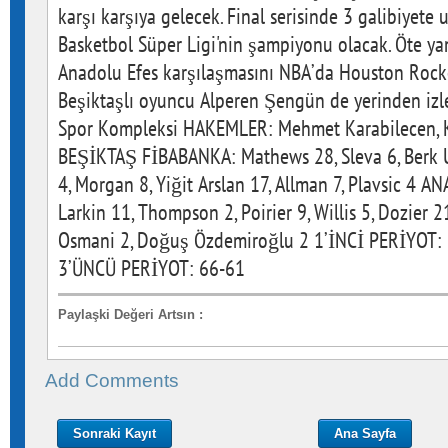
karşı karşıya gelecek. Final serisinde 3 galibiyete
Basketbol Süper Ligi'nin şampiyonu olacak. Öte y
Anadolu Efes karşılaşmasını NBA’da Houston Rocke
Beşiktaşlı oyuncu Alperen Şengün de yerinden izl
Spor Kompleksi HAKEMLER: Mehmet Karabilecen, K
BEŞİKTAŞ FİBABANKA: Mathews 28, Sleva 6, Berk U
4, Morgan 8, Yiğit Arslan 17, Allman 7, Plavsic 4 
Larkin 11, Thompson 2, Poirier 9, Willis 5, Dozier 2
Osmani 2, Doğuş Özdemiroğlu 2 1’İNCİ PERİYOT:
3’ÜNCÜ PERİYOT: 66-61
Paylaşki Değeri Artsın
:
Add Comments
Sonraki Kayıt
Ana Sayfa