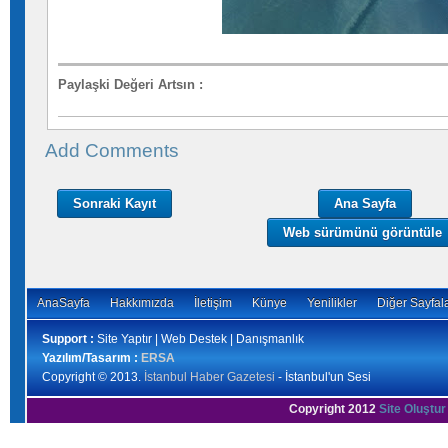
Paylaşki Değeri Artsın
:
Add Comments
Sonraki Kayıt
Ana Sayfa
Web sürümünü görüntüle
AnaSayfa
Hakkımızda
İletişim
Künye
Yenilikler
Diğer Sayfal
Support :
Site Yaptır | Web Destek | Danışmanlık
Yazılım/Tasarım :
ERSA
Copyright © 2013.
İstanbul Haber Gazetesi
- İstanbul'un Sesi
Copyright 2012
Site Oluştur