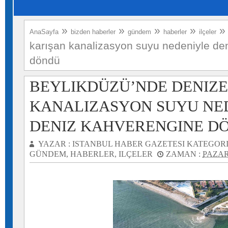
»
»
»
»
AnaSayfa
bizden haberler
gündem
haberler
ilçeler
karışan kanalizasyon suyu nedeniyle de
döndü
BEYLIKDÜZÜ’NDE DENIZE
KANALIZASYON SUYU NE
DENIZ KAHVERENGINE D
YAZAR :
ISTANBUL HABER GAZETESI
KATEGORI
GÜNDEM
,
HABERLER
,
ILÇELER
ZAMAN :
PAZAR