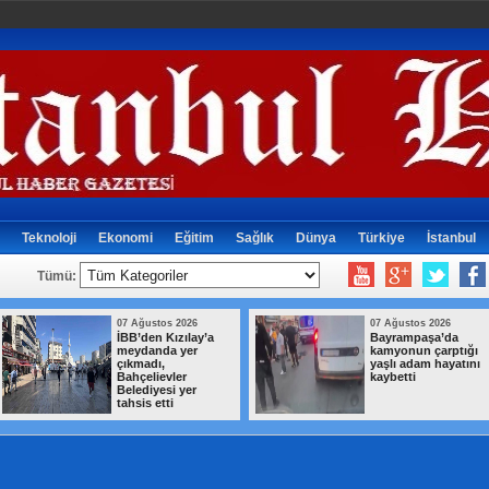
Teknoloji
Ekonomi
Eğitim
Sağlık
Dünya
Türkiye
İstanbul
Tümü:
07 Ağustos 2026
07 Ağustos 2026
İBB’den Kızılay’a
Bayrampaşa’da
meydanda yer
kamyonun çarptığı
çıkmadı,
yaşlı adam hayatını
Bahçelievler
kaybetti
Belediyesi yer
tahsis etti