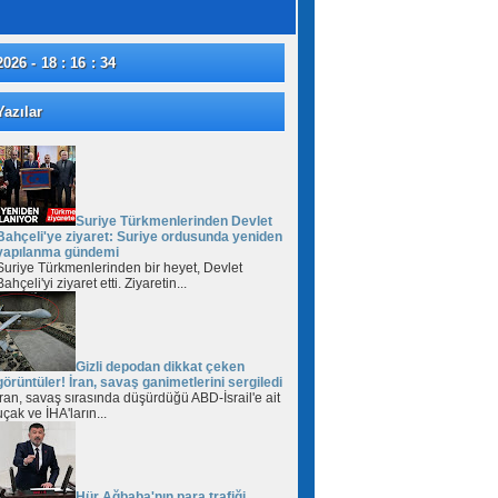
2026 - 18 : 16 : 35
azılar
Suriye Türkmenlerinden Devlet
Bahçeli'ye ziyaret: Suriye ordusunda yeniden
yapılanma gündemi
Suriye Türkmenlerinden bir heyet, Devlet
Bahçeli'yi ziyaret etti. Ziyaretin...
Gizli depodan dikkat çeken
görüntüler! İran, savaş ganimetlerini sergiledi
İran, savaş sırasında düşürdüğü ABD-İsrail'e ait
uçak ve İHA'ların...
Hür Ağbaba'nın para trafiği