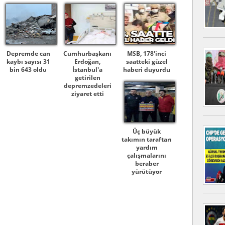
Depremde can
Cumhurbaşkanı
MSB, 178'inci
kaybı sayısı 31
Erdoğan,
saatteki güzel
bin 643 oldu
İstanbul'a
haberi duyurdu
getirilen
depremzedeleri
ziyaret etti
Üç büyük
takımın taraftarı
yardım
çalışmalarını
beraber
yürütüyor