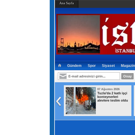
Ana Sayfa
Gündem
Spor
Siyaset
Magazin
07 Ağustos 2026
07 Ağustos 2026
İstanbul’da sıcak
Tuzla’da 2 katlı işçi
hava ve nem
konteynerleri
bunalttı: Kireçburnu
alevlere teslim oldu
Sahili Antalya
plajlarını aratmadı