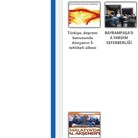
Türkiye, deprem
BAYRAMPAŞA’D
konusunda
A YARDIM
dünyanın 5.
SEFERBERLİĞİ
tehlikeli ülkesi