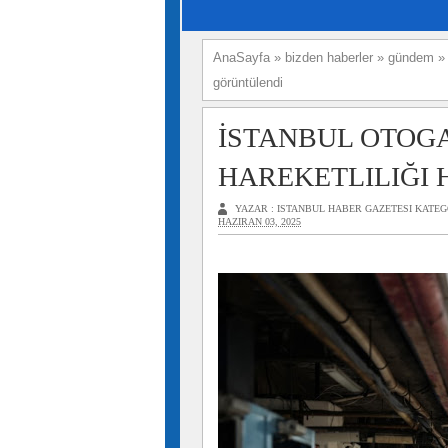
AnaSayfa
»
bizden haberler
»
gündem
görüntülendi
İSTANBUL OTOG
HAREKETLILIĞI
YAZAR :
ISTANBUL HABER GAZETESI
KATEG
HAZIRAN 03, 2025