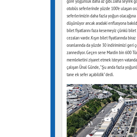
göre yoğunluk daha az gibi. Daha seyrek g
otobüs seferlerinde yüzde 100’e ulaşan oran
seferlerimizin daha fazla yoğun olacağına in
düşünüyor ancak aradaki enflasyona bakıldığ
bilet fiyatlarını faza kesemeyiz çünkü bilet
cezaları vardır. Kışın bilet fiyatlarında bir
oranlarında da yüzde 30 indirimimizi geri ç
zannediyor. Geçen sene Mardin bin 600 Türk
memleketini ziyaret etmek isteyen vatandaş
çalışan Ünal Günde, "Şu anda fazla yoğunlu
tane ek sefer açabildik" dedi.