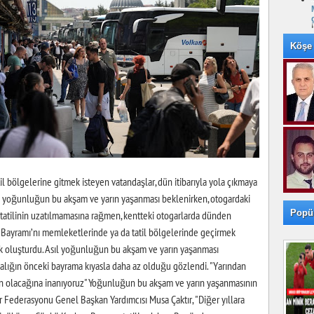
Köşe 
l bölgelerine gitmek isteyen vatandaşlar, dün itibarıyla yola çıkmaya
sıl yoğunluğun bu akşam ve yarın yaşanması beklenirken, otogardaki
Popü
 tatilinin uzatılmamasına rağmen, kentteki otogarlarda dünden
an Bayramı’nı memleketlerinde ya da tatil bölgelerinde geçirmek
lik oluşturdu. Asıl yoğunluğun bu akşam ve yarın yaşanması
balığın önceki bayrama kıyasla daha az olduğu gözlendi. "Yarından
oğun olacağına inanıyoruz" Yoğunluğun bu akşam ve yarın yaşanmasının
 Federasyonu Genel Başkan Yardımcısı Musa Çaktır, "Diğer yıllara