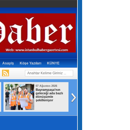
Asayiş
Köşe Yazıları
KÜNYE
07 Ağustos 2026
07 Ağustos 2026
Bayrampaşa’nın
Ümraniye’de 3 kat
geleceği ada bazlı
binanın balkonu
dönüşümle
çöktü: 2 araç has
şekilleniyor
gördü