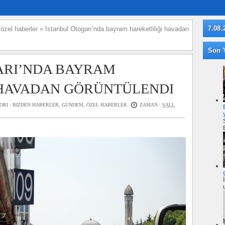
7.08.
»
özel haberler
»
İstanbul Otogarı’nda bayram hareketliliği havadan
Son Y
ARI’NDA BAYRAM
 HAVADAN GÖRÜNTÜLENDI
ORI :
BIZDEN HABERLER
,
GÜNDEM
,
ÖZEL HABERLER
ZAMAN :
SALI,