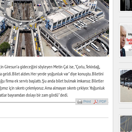
n Giresun’a gideceğini söyleyen Metin Çal ise, "Çorlu, Tekirdağ,
 geldi. Bilet aldım. Her yerde yoğunluk var" diye konuştu. Biletini
u firma ek servis başlattı. Şu anda bilet bulmak imkansız. Biletler
ğımız için sıkıntı çekmiyoruz. Ama almayan sıkıntı çekiyor. Yoğunluk
atlar bayramdan dolayı bir zam gördü" dedi.
Print
PDF