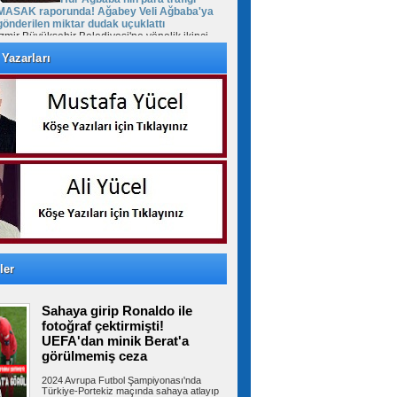
MASAK raporunda! Ağabey Veli Ağbaba'ya
gönderilen miktar dudak uçuklattı
İzmir Büyükşehir Belediyesi'ne yönelik ikinci
dalga operasyonda tutuklanan...
Yazarları
İstanbul’da sıcak hava ve nem
bunalttı: Kireçburnu Sahili Antalya plajlarını
aratmadı
İstanbul’da etkisini sürdüren sıcak ve nemli
hava vatandaşları bunalttı....
Tuzla’da 2 katlı işçi konteynerleri
alevlere teslim oldu
Tuzla’da 2 katlı işçi konteynerinde çıkan yangın
ler
ekiplerin müdahalesiyle...
Sahaya girip Ronaldo ile
fotoğraf çektirmişti!
İBB’den Kızılay’a meydanda yer
UEFA'dan minik Berat'a
çıkmadı, Bahçelievler Belediyesi yer tahsis
görülmemiş ceza
etti
İstanbul’un en yoğun yaya trafiğine ve toplu
2024 Avrupa Futbol Şampiyonası'nda
taşıma aktarma noktalarına sahip...
Türkiye-Portekiz maçında sahaya atlayıp