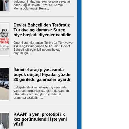
Ümraniye TEM Otoyolu kenarındaki otluk
yolcunun imdadına, aynı uçakta seyahat
eden Sağlık Bakanı Prof. Dr. Kemal
alanda yangın meydana geldi. Yangın...
Memişoğlu yetişti. Fena...
Devlet Bahçeli'den Terörsüz
Türkiye, Suudi Arabistan ve
Türkiye açıklaması: Süreç
Pakistan üçlü savunma anlaşması imzaladı
niye başladı diyenler cahildir
Cumhurbaşkanı Erdoğan, çalışma ziyareti
kapsamında gittiği Suudi Arabistan'da...
Önemli adımlar atılan 'Terörsüz Türkiye'ye
ilişkin açıklama yapan MHP Lideri Devlet
Bahçeli, süreçle ilgili neden ihtiyaç
duyulduğu ...
Kartal’da park halindeki minibüs
alev alev yandı
KARTAL’da park halindeki minibüste henüz
İkinci el araç piyasasında
bilinmeyen bir nedenle yangın çıktı....
büyük düşüş! Fiyatlar yüzde
20 geriledi, galericiler uyardı
Eskişehir'de ikinci el araç piyasasında
yaşanan durgunluk satışlara da yansıdı.
Oto galericiler, satışların yüzde 50
Meteorolojiden kritik uyarı!
oranında azaldığını...
İstanbul dahil 31 ile gök gürültülü sağanak
geliyor
Meteoroloji Genel Müdürlüğünden alınan son
değerlendirmelere göre, yurt...
KAAN'ın yeni prototipi ilk
kez görüntülendi! İşte yeni
yüzü