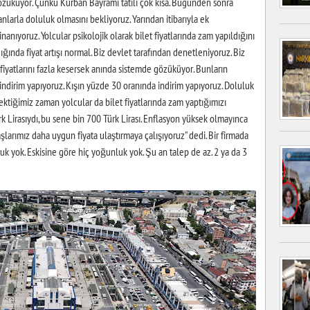
özüküyor. Çünkü Kurban Bayramı tatili çok kısa. Bugünden sonra
larla doluluk olmasını bekliyoruz. Yarından itibarıyla ek
anıyoruz. Yolcular psikolojik olarak bilet fiyatlarında zam yapıldığını
ında fiyat artışı normal. Biz devlet tarafından denetleniyoruz. Biz
 fiyatlarını fazla kesersek anında sistemde gözüküyor. Bunların
az indirim yapıyoruz. Kışın yüzde 30 oranında indirim yapıyoruz. Doluluk
ektiğimiz zaman yolcular da bilet fiyatlarında zam yaptığımızı
 Lirasıydı, bu sene bin 700 Türk Lirası. Enflasyon yüksek olmayınca
larımız daha uygun fiyata ulaştırmaya çalışıyoruz" dedi. Bir firmada
k yok. Eskisine göre hiç yoğunluk yok. Şu an talep de az. 2 ya da 3