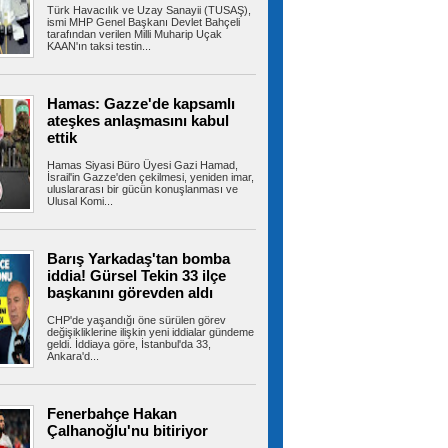
Türk Havacılık ve Uzay Sanayii (TUSAŞ),
Bahçelievler’de 100 çocuğa
ismi MHP Genel Başkanı Devlet Bahçeli
bisiklet dağıtım töreni
tarafından verilen Milli Muharip Uçak
Bahçelievler Belediyesince çocukları sağlıklı
KAAN'ın taksi testin...
yaşama teşvik etmek amacıyla...
Hamas: Gazze'de kapsamlı
ateşkes anlaşmasını kabul
Bağcılar’da iş yerine uyuşturucu
ettik
operasyonu: 1 kilo 740 gram esrar ele
geçirildi
Hamas Siyasi Büro Üyesi Gazi Hamad,
İstanbul Bağcılar’da uyuşturucu madde ticareti
İsrail'in Gazze'den çekilmesi, yeniden imar,
yapıldığı belirlenen bir iş...
uluslararası bir gücün konuşlanması ve
Ulusal Komi...
Barış Yarkadaş'tan bomba
Çatalca'da eğitim uçağı sert iniş
yaptı: Öğrenci pilot yaralı
iddia! Gürsel Tekin 33 ilçe
Çatalca Hazarfen Havalimanı'nda eğitim uçuşu
başkanını görevden aldı
sırasında sert iniş yapan uçakta...
CHP'de yaşandığı öne sürülen görev
değişikliklerine ilişkin yeni iddialar gündeme
geldi. İddiaya göre, İstanbul'da 33,
Ankara'd...
3 Bakanlık düğmeye bastı!
Okullarda yeni dönem: 81 ilde 30 bin yeni
güvenlik görevlisi istihdam edilecek
Fenerbahçe Hakan
Yeni eğitim yılında okul güvenliğinin
Çalhanoğlu'nu bitiriyor
sağlanması için İçişleri Bakanlığı, Milli...