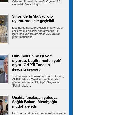
Cristiano Ronaldo ile fotoğraf çeken 10
yaşındaki Berat Uluğ...
Bayrampaşa’da kamyonun
Silivri’de tır’da 376 kilo
çarptığı yaşlı adam hayatını kaybetti
uyuşturucu ele geçirildi
Bayrampaşa'da yolun karşısına geçmeye
çalışan yaşlı adama kamyon çarptı. Yaşlı...
İstanbul’da narkotik ekiplerinin Silivri’de bir
çekiciye düzenlediği operasyonda, tır
içerisinde yapılan aramada 376 kilo 50
gram marihuana...
Bayrampaşa’nın geleceği ada
bazlı dönüşümle şekilleniyor
Bayrampaşa Belediyesi, ilçenin geleceğini
Dün 'polisin ne işi var'
güvenli, planlı ve yaşanabilir bir...
diyordu, bugün 'neden yok'
diyor! CHP’li Tanal’ın
ikiyüzlü siyaseti
Ümraniye’de 3 katlı binanın
Türkiye okul saldırılarının yasını tutarken,
balkonu çöktü: 2 araç hasar gördü
CHP’li Mahmut Tanal’ın siyasi çelişkisi
gündeme bomba gibi düştü. Geçmişte
Ümraniye’de 3 katlı binanın 2’nci kat
"Polisin okuld...
balkonunda çökme meydana geldi. Olayda...
Uçakta fenalaşan yolcuya
Sağlık Bakanı Memişoğlu
Ümraniye’de otluk alanda
müdahale etti
korkutan yangın: Mikser hortumuyla
müdahale edildi
Uçuş sırasında aniden rahatsızlanan kadın