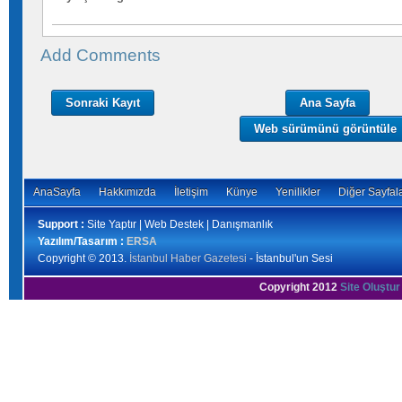
Add Comments
Sonraki Kayıt
Ana Sayfa
Web sürümünü görüntüle
AnaSayfa
Hakkımızda
İletişim
Künye
Yenilikler
Diğer Sayfal
Support :
Site Yaptır | Web Destek | Danışmanlık
Yazılım/Tasarım :
ERSA
Copyright © 2013.
İstanbul Haber Gazetesi
- İstanbul'un Sesi
Copyright 2012
Site Oluştur