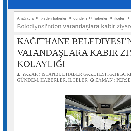
»
»
»
»
AnaSayfa
bizden haberler
gündem
haberler
ilçeler
Belediyesi’nden vatandaşlara kabir ziyare
KAĞITHANE BELEDIYESI’
VATANDAŞLARA KABIR ZI
KOLAYLIĞI
YAZAR :
ISTANBUL HABER GAZETESI
KATEGORI
GÜNDEM
,
HABERLER
,
ILÇELER
ZAMAN :
PERŞE