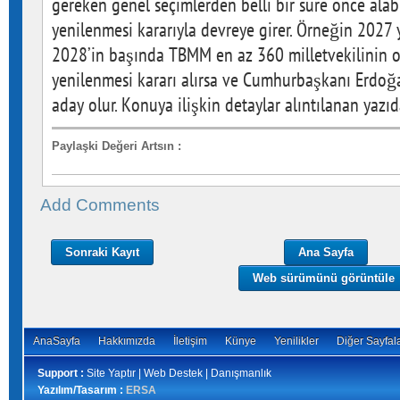
gereken genel seçimlerden belli bir süre önce alab
yenilenmesi kararıyla devreye girer. Örneğin 2027 
2028’in başında TBMM en az 360 milletvekilinin o
yenilenmesi kararı alırsa ve Cumhurbaşkanı Erdoğa
aday olur. Konuya ilişkin detaylar alıntılanan yazıd
Paylaşki Değeri Artsın
:
Add Comments
Sonraki Kayıt
Ana Sayfa
Web sürümünü görüntüle
AnaSayfa
Hakkımızda
İletişim
Künye
Yenilikler
Diğer Sayfal
Support :
Site Yaptır | Web Destek | Danışmanlık
Yazılım/Tasarım :
ERSA