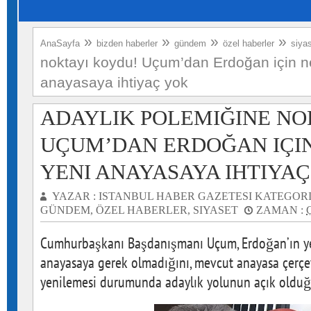
»
»
»
»
AnaSayfa
bizden haberler
gündem
özel haberler
siya
noktayı koydu! Uçum’dan Erdoğan için n
anayasaya ihtiyaç yok
ADAYLIK POLEMIĞINE NO
UÇUM’DAN ERDOĞAN IÇIN
YENI ANAYASAYA IHTIYA
YAZAR :
ISTANBUL HABER GAZETESI
KATEGORI
GÜNDEM
,
ÖZEL HABERLER
,
SIYASET
ZAMAN :
Cumhurbaşkanı Başdanışmanı Uçum, Erdoğan’ın yen
anayasaya gerek olmadığını, mevcut anayasa çerçe
yenilemesi durumunda adaylık yolunun açık olduğu