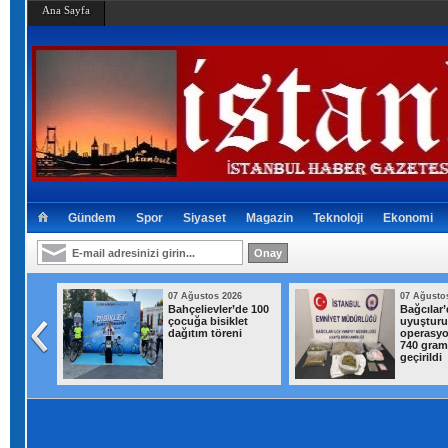
Ana Sayfa
Gündem
Spor
Siyaset
Magazin
Teknoloji
Ekonomi
026
07 Ağustos 2026
07 Ağusto
den
Bahçelievler’de 100
Bağcılar’
 İstanbul
çocuğa bisiklet
uyuştur
 gök
dağıtım töreni
operasyo
ağanak
740 gram 
geçirildi