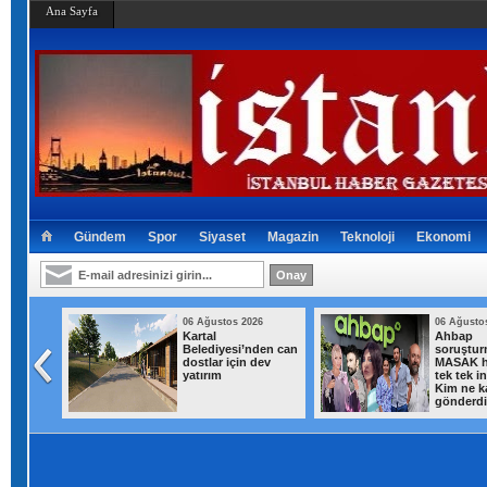
Ana Sayfa
Gündem
Spor
Siyaset
Magazin
Teknoloji
Ekonomi
026
06 Ağustos 2026
06 Ağusto
l 8
Kartal
Ahbap
l'e karşı
Belediyesi’nden can
soruştur
: Açık
dostlar için dev
MASAK ha
ul
yatırım
tek tek i
Kim ne k
gönderd