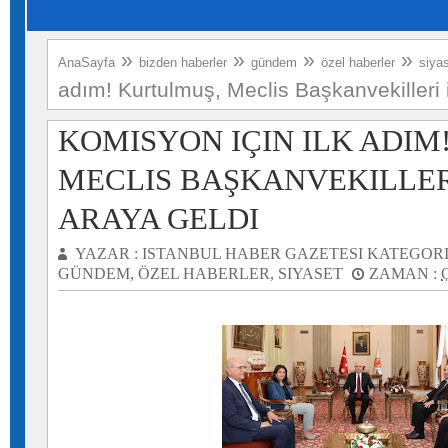
»
»
»
»
AnaSayfa
bizden haberler
gündem
özel haberler
siya
adım! Kurtulmuş, Meclis Başkanvekilleri i
KOMISYON IÇIN ILK ADIM
MECLIS BAŞKANVEKILLERI
ARAYA GELDI
YAZAR :
ISTANBUL HABER GAZETESI
KATEGORI
GÜNDEM
,
ÖZEL HABERLER
,
SIYASET
ZAMAN :