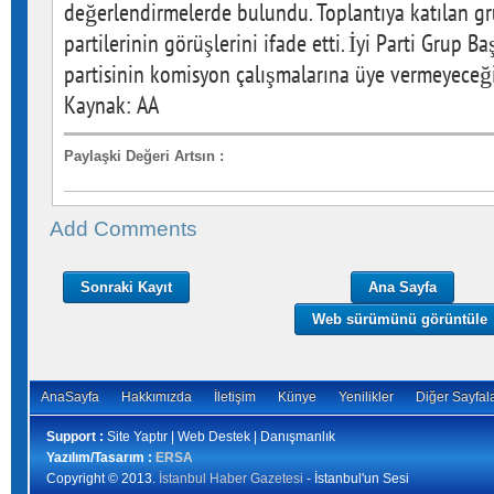
değerlendirmelerde bulundu. Toplantıya katılan gr
partilerinin görüşlerini ifade etti. İyi Parti Grup 
partisinin komisyon çalışmalarına üye vermeyeceğin
Kaynak: AA
Paylaşki Değeri Artsın
:
Add Comments
Sonraki Kayıt
Ana Sayfa
Web sürümünü görüntüle
AnaSayfa
Hakkımızda
İletişim
Künye
Yenilikler
Diğer Sayfal
Support :
Site Yaptır | Web Destek | Danışmanlık
Yazılım/Tasarım :
ERSA
Copyright © 2013.
İstanbul Haber Gazetesi
- İstanbul'un Sesi