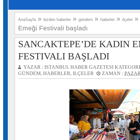
»
»
»
»
AnaSayfa
bizden haberler
gündem
haberler
ilçeler
Emeği Festivali başladı
SANCAKTEPE’DE KADIN E
FESTIVALI BAŞLADI
YAZAR :
ISTANBUL HABER GAZETESI
KATEGORI
GÜNDEM
,
HABERLER
,
ILÇELER
ZAMAN :
PAZAR