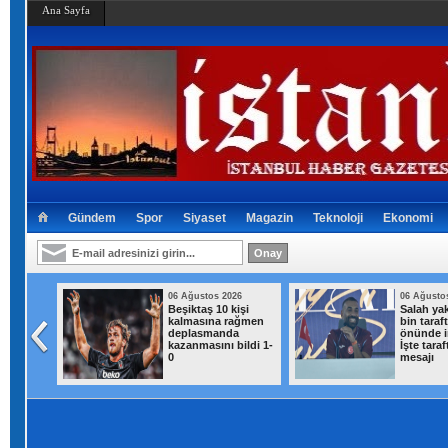
Ana Sayfa
Gündem
Spor
Siyaset
Magazin
Teknoloji
Ekonomi
026
06 Ağustos 2026
06 Ağusto
ısı
Beşiktaş 10 kişi
Salah yak
addelik
kalmasına rağmen
bin taraf
deplasmanda
önünde i
kazanmasını bildi 1-
İşte taraf
0
mesajı