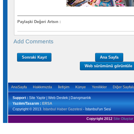
Paylaşki Değeri Artsın
:
Add Comments
Sonraki Kayıt
Ana Sayfa
Web sürümünü görüntüle
AnaSayfa
Hakkımızda
İletişim
Künye
Yenilikler
Diğer Sayfal
Support :
Site Yaptır | Web Destek | Danışmanlık
Yazılım/Tasarım :
ERSA
Copyright © 2013.
İstanbul Haber Gazetesi
- İstanbul'un Sesi
Copyright 2012
Site Oluştur