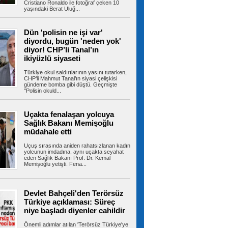
Cristiano Ronaldo ile fotoğraf çeken 10
yaşındaki Berat Uluğ...
Gizli depodan dikkat çeken
Dün 'polisin ne işi var'
görüntüler! İran, savaş ganimetlerini sergiledi
diyordu, bugün 'neden yok'
İran, savaş sırasında düşürdüğü ABD-İsrail'e ait
diyor! CHP’li Tanal’ın
uçak ve İHA'ların...
ikiyüzlü siyaseti
Türkiye okul saldırılarının yasını tutarken,
CHP’li Mahmut Tanal’ın siyasi çelişkisi
gündeme bomba gibi düştü. Geçmişte
Hür Ağbaba'nın para trafiği
"Polisin okuld...
MASAK raporunda! Ağabey Veli Ağbaba'ya
gönderilen miktar dudak uçuklattı
İzmir Büyükşehir Belediyesi'ne yönelik ikinci
Uçakta fenalaşan yolcuya
dalga operasyonda tutuklanan...
Sağlık Bakanı Memişoğlu
müdahale etti
Uçuş sırasında aniden rahatsızlanan kadın
yolcunun imdadına, aynı uçakta seyahat
İstanbul’da sıcak hava ve nem
eden Sağlık Bakanı Prof. Dr. Kemal
bunalttı: Kireçburnu Sahili Antalya plajlarını
Memişoğlu yetişti. Fena...
aratmadı
İstanbul’da etkisini sürdüren sıcak ve nemli
hava vatandaşları bunalttı....
Devlet Bahçeli'den Terörsüz
Türkiye açıklaması: Süreç
niye başladı diyenler cahildir
Tuzla’da 2 katlı işçi konteynerleri
Önemli adımlar atılan 'Terörsüz Türkiye'ye