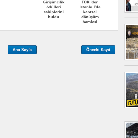
Girişimcilik
TOKİ'den
ödülleri
İstanbul'da
sahiplerini
kentsel
buldu
dönüşüm
hamlesi
Ana Sayfa
Önceki Kayıt