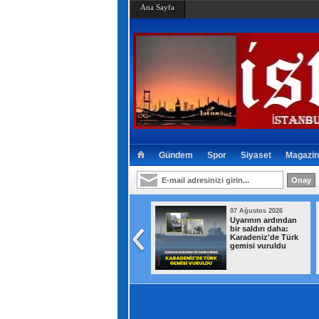
Ana Sayfa
Gündem
Spor
Siyaset
Magazin
07 Ağustos 2026
07 Ağustos 2026
Bakan Murat Kurum
Uyarının ardından
müjdeyi verdi:
bir saldırı daha:
Hatay'da 8 bin 500
Karadeniz'de Türk
konutun teslim
gemisi vuruldu
tarihi duyuruldu