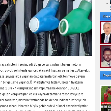
Köşe 
aç sahiplerini sevindirdi. Bu gece yarısından itibaren motorin
or. Büyük şehirlerde güncel akaryakıt fiyatları ise netleşti. Akaryakıt
Popü
 küresel piyasalarda yaşanan dalgalanmalardan etkilenmeye devam
 bir gelişme yaşandı. ÖTV artışlarıyla hızla yükselen fiyatların
rine 1 lira 77 kuruşluk indirim yapılması bekleniyor. BU GECE
en vergi artışları ve kur kaynaklı zamlarla rekor seviyelere
sini zorlarken, motorin fiyatlarında beklenen indirim tüketiciye bir
mba sabahı itibarıyla büyük şehirlerdeki güncel akaryakıt fiyatları