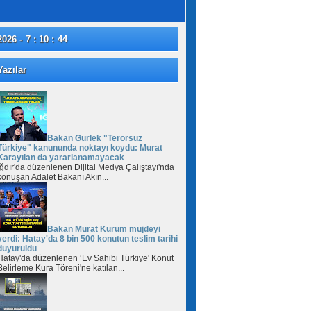
2026 - 7 : 10 : 45
azılar
Bakan Gürlek "Terörsüz
Türkiye" kanununda noktayı koydu: Murat
Karayılan da yararlanamayacak
Iğdır'da düzenlenen Dijital Medya Çalıştayı'nda
konuşan Adalet Bakanı Akın...
Bakan Murat Kurum müjdeyi
verdi: Hatay'da 8 bin 500 konutun teslim tarihi
duyuruldu
Hatay'da düzenlenen ‘Ev Sahibi Türkiye' Konut
Belirleme Kura Töreni'ne katılan...