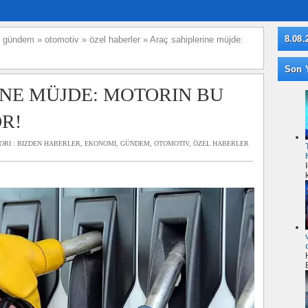
8.08.
»
gündem
»
otomotiv
»
özel haberler
»
Araç sahiplerine müjde:
Son Y
NE MÜJDE: MOTORIN BU
R!
ORI :
BIZDEN HABERLER
,
EKONOMI
,
GÜNDEM
,
OTOMOTIV
,
ÖZEL HABERLER