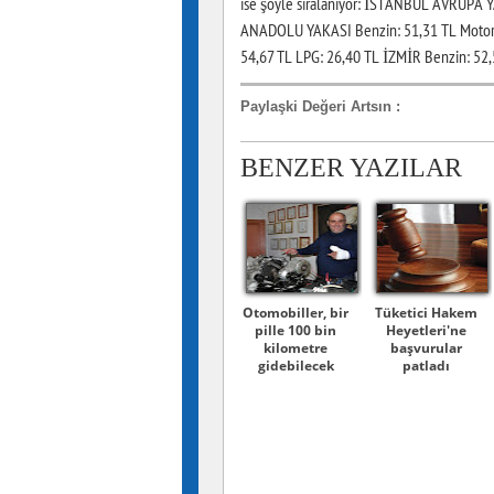
ise şöyle sıralanıyor: İSTANBUL AVRUPA 
ANADOLU YAKASI Benzin: 51,31 TL Motori
54,67 TL LPG: 26,40 TL İZMİR Benzin: 52,
Paylaşki Değeri Artsın
:
BENZER YAZILAR
Otomobiller, bir
Tüketici Hakem
pille 100 bin
Heyetleri'ne
kilometre
başvurular
gidebilecek
patladı