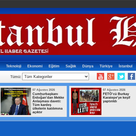
Teknoloji
Ekonomi
Eğitim
Sağlık
Dünya
Türkiye
İstanbul
Tümü:
07 Ağustos 2026
07 Ağustos 2026
Cumhurbaşkanı
FETÖ'cü Burkay
Erdoğan'dan Mekke
Karatepe'ye keşif
Anlaşması daveti:
yaptırıldı
Tüm kardeş
ülkelerin katılımına
açıktır