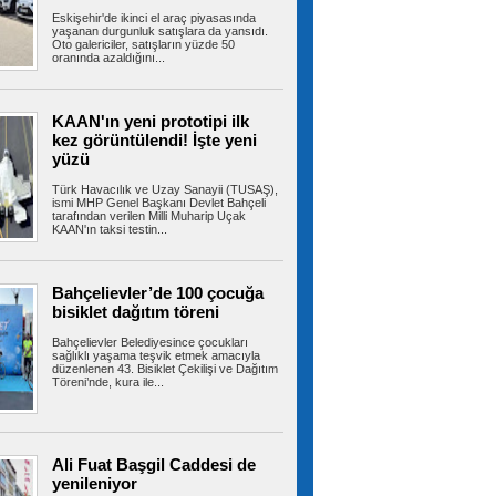
Eskişehir'de ikinci el araç piyasasında
Ümraniye’de 3 katlı binanın
yaşanan durgunluk satışlara da yansıdı.
balkonu çöktü: 2 araç hasar gördü
Oto galericiler, satışların yüzde 50
oranında azaldığını...
Ümraniye’de 3 katlı binanın 2’nci kat
balkonunda çökme meydana geldi. Olayda...
KAAN'ın yeni prototipi ilk
kez görüntülendi! İşte yeni
yüzü
Ümraniye’de otluk alanda
korkutan yangın: Mikser hortumuyla
müdahale edildi
Türk Havacılık ve Uzay Sanayii (TUSAŞ),
ismi MHP Genel Başkanı Devlet Bahçeli
Ümraniye TEM Otoyolu kenarındaki otluk
tarafından verilen Milli Muharip Uçak
alanda yangın meydana geldi. Yangın...
KAAN'ın taksi testin...
Bahçelievler’de 100 çocuğa
Türkiye, Suudi Arabistan ve
bisiklet dağıtım töreni
Pakistan üçlü savunma anlaşması imzaladı
Cumhurbaşkanı Erdoğan, çalışma ziyareti
Bahçelievler Belediyesince çocukları
kapsamında gittiği Suudi Arabistan'da...
sağlıklı yaşama teşvik etmek amacıyla
düzenlenen 43. Bisiklet Çekilişi ve Dağıtım
Töreni’nde, kura ile...
Kartal’da park halindeki minibüs
alev alev yandı
Ali Fuat Başgil Caddesi de
KARTAL’da park halindeki minibüste henüz
bilinmeyen bir nedenle yangın çıktı....
yenileniyor