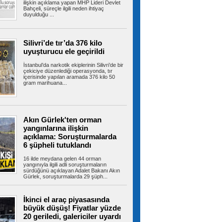
alevlere teslim oldu
ilişkin açıklama yapan MHP Lideri Devlet
Bahçeli, süreçle ilgili neden ihtiyaç
Tuzla’da 2 katlı işçi konteynerinde çıkan yangın
duyulduğu ...
ekiplerin müdahalesiyle...
Silivri’de tır’da 376 kilo
uyuşturucu ele geçirildi
İBB’den Kızılay’a meydanda yer
çıkmadı, Bahçelievler Belediyesi yer tahsis
İstanbul’da narkotik ekiplerinin Silivri’de bir
etti
çekiciye düzenlediği operasyonda, tır
İstanbul’un en yoğun yaya trafiğine ve toplu
içerisinde yapılan aramada 376 kilo 50
taşıma aktarma noktalarına sahip...
gram marihuana...
Bayrampaşa’da kamyonun
Akın Gürlek'ten orman
çarptığı yaşlı adam hayatını kaybetti
yangınlarına ilişkin
Bayrampaşa'da yolun karşısına geçmeye
açıklama: Soruşturmalarda
çalışan yaşlı adama kamyon çarptı. Yaşlı...
6 şüpheli tutuklandı
16 ilde meydana gelen 44 orman
yangınıyla ilgili adli soruşturmaların
sürdüğünü açıklayan Adalet Bakanı Akın
Bayrampaşa’nın geleceği ada
Gürlek, soruşturmalarda 29 şüph...
bazlı dönüşümle şekilleniyor
Bayrampaşa Belediyesi, ilçenin geleceğini
güvenli, planlı ve yaşanabilir bir...
İkinci el araç piyasasında
büyük düşüş! Fiyatlar yüzde
20 geriledi, galericiler uyardı