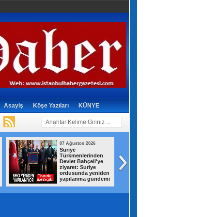
Asayiş
Köşe Yazıları
KÜNYE
07 Ağustos 2026
07 Ağustos 2026
Suriye
Gizli depodan
Türkmenlerinden
dikkat çeken
Devlet Bahçeli'ye
görüntüler! İran,
ziyaret: Suriye
savaş ganimetleri
ordusunda yeniden
sergiledi
yapılanma gündemi