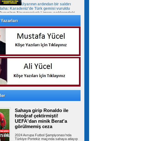
Uyarının ardından bir saldırı
daha: Karadeniz'de Türk gemisi vuruldu
Rusya'nın Novorossiysk Limanı açıklarındaki
Türk bayraklı "MV Güllük" kuru yük...
Yazarları
Cumhurbaşkanı Erdoğan'dan
Mekke Anlaşması daveti: Tüm kardeş
ülkelerin katılımına açıktır
Cumhurbaşkanı Recep Tayyip Erdoğan, Mekke
Ortak Savunma Anlaşması hakkında,...
FETÖ'cü Burkay Karatepe'ye
keşif yaptırıldı
10 yıl sonra Afyonkarahisar’da yakalanan
ler
FETÖ'cü Burkay Karatepe'nin ifadesi...
Sahaya girip Ronaldo ile
fotoğraf çektirmişti!
Suriye Türkmenlerinden Devlet
UEFA'dan minik Berat'a
Bahçeli'ye ziyaret: Suriye ordusunda yeniden
görülmemiş ceza
yapılanma gündemi
Suriye Türkmenlerinden bir heyet, Devlet
2024 Avrupa Futbol Şampiyonası'nda
Bahçeli'yi ziyaret etti. Ziyaretin...
Türkiye-Portekiz maçında sahaya atlayıp