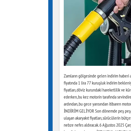
Zamların gölgesinde gelen indirim haberi ar
fiyatında 1 lira 77 kuruşluk indirim bekleniy
fiyatları, döviz kurundaki hareketlilik ve
ederken, bu kez motorin tarafında sevindiren
ardından, bu gece yarısından itibaren moto
İNDİRİM GELİYOR Son dönemde peş peşe gel
ulaşan akaryakıt fiyatları, sürücülerin bütçe
nebze nefes aldıracak. 6 Ağustos 2025 Çarşa