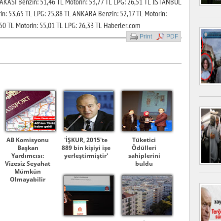
YAKASI Benzin: 51,46 TL Motorin: 53,77 TL LPG: 26,51 TL İSTANBUL
n: 53,65 TL LPG: 25,88 TL ANKARA Benzin: 52,17 TL Motorin:
50 TL Motorin: 55,01 TL LPG: 26,33 TL Haberler.com
Print
PDF
AB Komisyonu
'İŞKUR, 2015'te
Tüketici
Başkan
889 bin kişiyi işe
Ödülleri
Yardımcısı:
yerleştirmiştir'
sahiplerini
Vizesiz Seyahat
buldu
Mümkün
Olmayabilir