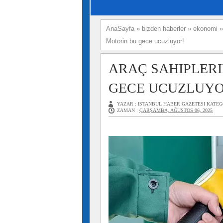
AnaSayfa
»
bizden haberler
»
ekonomi
Motorin bu gece ucuzluyor!
ARAÇ SAHIPLERI
GECE UCUZLUYO
YAZAR :
ISTANBUL HABER GAZETESI
KATEG
ZAMAN :
ÇARŞAMBA, AĞUSTOS 06, 2025