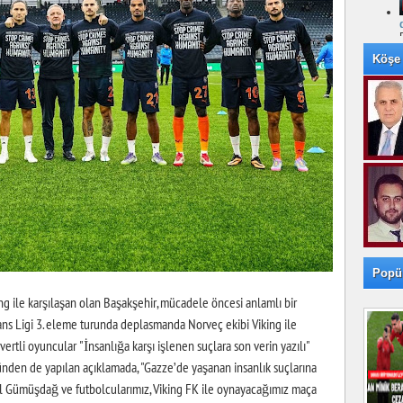
Köşe 
Popü
g ile karşılaşan olan Başakşehir, mücadele öncesi anlamlı bir
ns Ligi 3. eleme turunda deplasmanda Norveç ekibi Viking ile
ertli oyuncular "İnsanlığa karşı işlenen suçlara son verin yazılı"
bünden de yapılan açıklamada, "Gazze’de yaşanan insanlık suçlarına
l Gümüşdağ ve futbolcularımız, Viking FK ile oynayacağımız maça