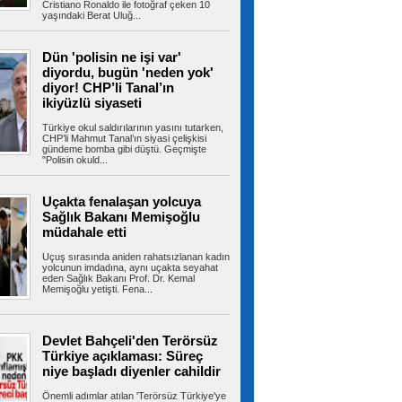
Cristiano Ronaldo ile fotoğraf çeken 10
yaşındaki Berat Uluğ...
Gizli depodan dikkat çeken
Dün 'polisin ne işi var'
görüntüler! İran, savaş ganimetlerini sergiledi
diyordu, bugün 'neden yok'
İran, savaş sırasında düşürdüğü ABD-İsrail'e ait
diyor! CHP’li Tanal’ın
uçak ve İHA'ların...
ikiyüzlü siyaseti
Türkiye okul saldırılarının yasını tutarken,
CHP’li Mahmut Tanal’ın siyasi çelişkisi
gündeme bomba gibi düştü. Geçmişte
Hür Ağbaba'nın para trafiği
"Polisin okuld...
MASAK raporunda! Ağabey Veli Ağbaba'ya
gönderilen miktar dudak uçuklattı
İzmir Büyükşehir Belediyesi'ne yönelik ikinci
Uçakta fenalaşan yolcuya
dalga operasyonda tutuklanan...
Sağlık Bakanı Memişoğlu
müdahale etti
Uçuş sırasında aniden rahatsızlanan kadın
yolcunun imdadına, aynı uçakta seyahat
İstanbul’da sıcak hava ve nem
eden Sağlık Bakanı Prof. Dr. Kemal
bunalttı: Kireçburnu Sahili Antalya plajlarını
Memişoğlu yetişti. Fena...
aratmadı
İstanbul’da etkisini sürdüren sıcak ve nemli
hava vatandaşları bunalttı....
Devlet Bahçeli'den Terörsüz
Türkiye açıklaması: Süreç
niye başladı diyenler cahildir
Tuzla’da 2 katlı işçi konteynerleri
Önemli adımlar atılan 'Terörsüz Türkiye'ye