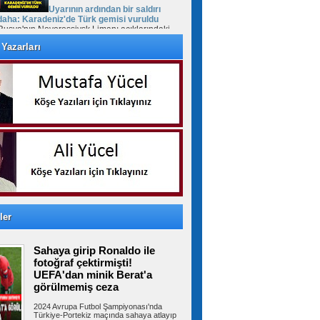
Uyarının ardından bir saldırı
daha: Karadeniz'de Türk gemisi vuruldu
Rusya'nın Novorossiysk Limanı açıklarındaki
Türk bayraklı "MV Güllük" kuru yük...
Yazarları
Cumhurbaşkanı Erdoğan'dan
Mekke Anlaşması daveti: Tüm kardeş
ülkelerin katılımına açıktır
Cumhurbaşkanı Recep Tayyip Erdoğan, Mekke
Ortak Savunma Anlaşması hakkında,...
FETÖ'cü Burkay Karatepe'ye
keşif yaptırıldı
10 yıl sonra Afyonkarahisar’da yakalanan
ler
FETÖ'cü Burkay Karatepe'nin ifadesi...
Sahaya girip Ronaldo ile
fotoğraf çektirmişti!
Suriye Türkmenlerinden Devlet
UEFA'dan minik Berat'a
Bahçeli'ye ziyaret: Suriye ordusunda yeniden
görülmemiş ceza
yapılanma gündemi
Suriye Türkmenlerinden bir heyet, Devlet
2024 Avrupa Futbol Şampiyonası'nda
Bahçeli'yi ziyaret etti. Ziyaretin...
Türkiye-Portekiz maçında sahaya atlayıp