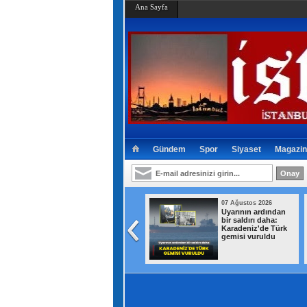
Ana Sayfa
Gündem
Spor
Siyaset
Magazin
07 Ağustos 2026
07 Ağustos 2026
Bakan Murat Kurum
Uyarının ardından
müjdeyi verdi:
bir saldırı daha:
Hatay'da 8 bin 500
Karadeniz'de Türk
konutun teslim
gemisi vuruldu
tarihi duyuruldu