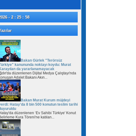
2026 - 2 : 25 : 59
azılar
Bakan Gürlek "Terörsüz
Türkiye" kanununda noktayı koydu: Murat
Karayılan da yararlanamayacak
Iğdır'da düzenlenen Dijital Medya Çalıştayı'nda
konuşan Adalet Bakanı Akın...
Bakan Murat Kurum müjdeyi
verdi: Hatay'da 8 bin 500 konutun teslim tarihi
duyuruldu
Hatay'da düzenlenen ‘Ev Sahibi Türkiye' Konut
Belirleme Kura Töreni'ne katılan...