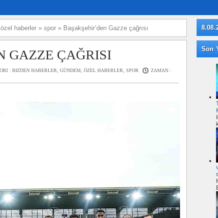
8.08.
»
özel haberler
»
spor
»
Başakşehir’den Gazze çağrısı
Son Y
 GAZZE ÇAĞRISI
ORI :
BIZDEN HABERLER
,
GÜNDEM
,
ÖZEL HABERLER
,
SPOR
ZAMAN :