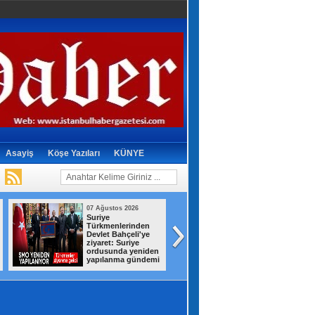
Asayiş
Köşe Yazıları
KÜNYE
07 Ağustos 2026
07 Ağustos 2026
Suriye
Gizli depodan
Türkmenlerinden
dikkat çeken
Devlet Bahçeli'ye
görüntüler! İran,
ziyaret: Suriye
savaş ganimetleri
ordusunda yeniden
sergiledi
yapılanma gündemi