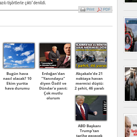
ılı tişörtlerle çıktı" denildi.
Print
PDF
Bugün hava
Erdoğan'dan
Akçakale'de 21
nasıl olacak? 10
"Yanındayız"
noktaya havan
Ekim yurtta
diyen Özdil ve
mermisi düştü:
hava durumu
Dündar'a yanıt:
2 şehit, 46 yaralı
Çok mutlu
olurum
ABD Başkanı
Trump'tan
tarihe geçecek