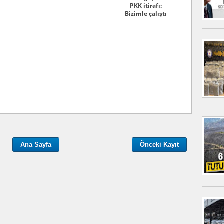
PKK itirafı:
Bizimle çalıştı
Ana Sayfa
Önceki Kayıt