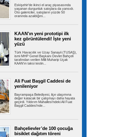
Eskişehir'de ikinci el araç piyasasında
Ümraniye’de 3 katlı binanın
yaşanan durgunluk satışlara da yansıdı.
balkonu çöktü: 2 araç hasar gördü
Oto galericiler, satışların yüzde 50
oranında azaldığını...
Ümraniye’de 3 katlı binanın 2’nci kat
balkonunda çökme meydana geldi. Olayda...
KAAN'ın yeni prototipi ilk
kez görüntülendi! İşte yeni
yüzü
Ümraniye’de otluk alanda
korkutan yangın: Mikser hortumuyla
müdahale edildi
Türk Havacılık ve Uzay Sanayii (TUSAŞ),
ismi MHP Genel Başkanı Devlet Bahçeli
Ümraniye TEM Otoyolu kenarındaki otluk
tarafından verilen Milli Muharip Uçak
alanda yangın meydana geldi. Yangın...
KAAN'ın taksi testin...
Ali Fuat Başgil Caddesi de
Türkiye, Suudi Arabistan ve
yenileniyor
Pakistan üçlü savunma anlaşması imzaladı
Cumhurbaşkanı Erdoğan, çalışma ziyareti
Bayrampaşa Belediyesi, ilçe ulaşımına
kapsamında gittiği Suudi Arabistan'da...
değer katacak bir çalışmayı daha hayata
geçirdi. Yıldırım Mahallesi’ndeki Ali Fuat
Başgil Caddesi’nde...
Kartal’da park halindeki minibüs
alev alev yandı
Bahçelievler’de 100 çocuğa
KARTAL’da park halindeki minibüste henüz
bilinmeyen bir nedenle yangın çıktı....
bisiklet dağıtım töreni