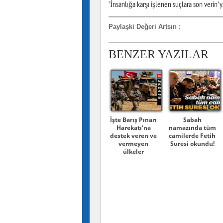
’İnsanlığa karşı işlenen suçlara son verin’ yaz
Paylaşki Değeri Artsın
:
BENZER YAZILAR
İşte Barış Pınarı
Sabah
Harekatı'na
namazında tüm
destek veren ve
camilerde Fetih
vermeyen
Suresi okundu!
ülkeler