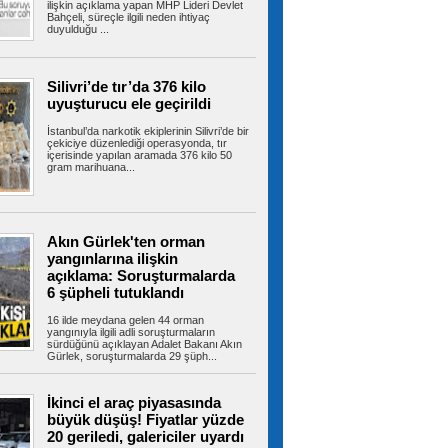
alevlere teslim oldu
ilişkin açıklama yapan MHP Lideri Devlet
Bahçeli, süreçle ilgili neden ihtiyaç
Tuzla’da 2 katlı işçi konteynerinde çıkan yangın
duyulduğu ...
ekiplerin müdahalesiyle...
Silivri’de tır’da 376 kilo
uyuşturucu ele geçirildi
İBB’den Kızılay’a meydanda yer
çıkmadı, Bahçelievler Belediyesi yer tahsis
İstanbul’da narkotik ekiplerinin Silivri’de bir
etti
çekiciye düzenlediği operasyonda, tır
İstanbul’un en yoğun yaya trafiğine ve toplu
içerisinde yapılan aramada 376 kilo 50
taşıma aktarma noktalarına sahip...
gram marihuana...
Bayrampaşa’da kamyonun
Akın Gürlek'ten orman
çarptığı yaşlı adam hayatını kaybetti
yangınlarına ilişkin
Bayrampaşa'da yolun karşısına geçmeye
açıklama: Soruşturmalarda
çalışan yaşlı adama kamyon çarptı. Yaşlı...
6 şüpheli tutuklandı
16 ilde meydana gelen 44 orman
yangınıyla ilgili adli soruşturmaların
sürdüğünü açıklayan Adalet Bakanı Akın
Bayrampaşa’nın geleceği ada
Gürlek, soruşturmalarda 29 şüph...
bazlı dönüşümle şekilleniyor
Bayrampaşa Belediyesi, ilçenin geleceğini
güvenli, planlı ve yaşanabilir bir...
İkinci el araç piyasasında
büyük düşüş! Fiyatlar yüzde
20 geriledi, galericiler uyardı