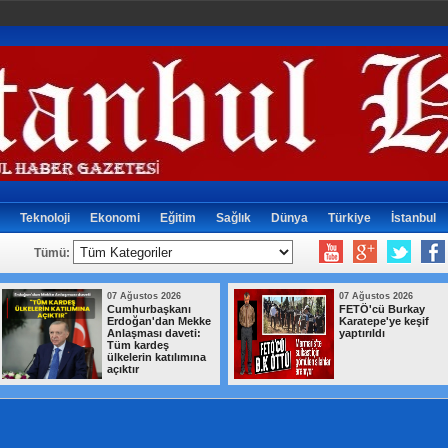
Teknoloji
Ekonomi
Eğitim
Sağlık
Dünya
Türkiye
İstanbul
Tümü:
07 Ağustos 2026
07 Ağustos 2026
Cumhurbaşkanı
FETÖ'cü Burkay
Erdoğan'dan Mekke
Karatepe'ye keşif
Anlaşması daveti:
yaptırıldı
Tüm kardeş
ülkelerin katılımına
açıktır