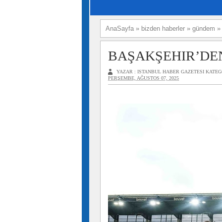
AnaSayfa
»
bizden haberler
»
gündem
BAŞAKŞEHIR’DEN
YAZAR :
ISTANBUL HABER GAZETESI
KATEG
PERŞEMBE, AĞUSTOS 07, 2025