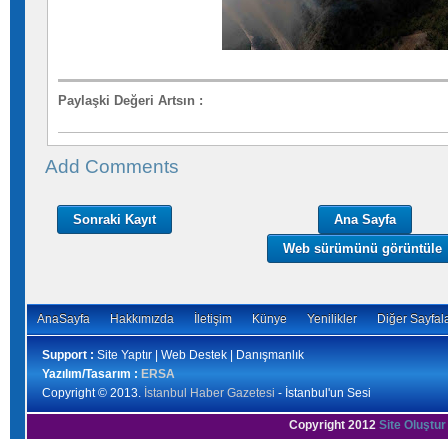
Paylaşki Değeri Artsın
:
Add Comments
Sonraki Kayıt
Ana Sayfa
Web sürümünü görüntüle
AnaSayfa
Hakkımızda
İletişim
Künye
Yenilikler
Diğer Sayfal
Support :
Site Yaptır | Web Destek | Danışmanlık
Yazılım/Tasarım :
ERSA
Copyright © 2013.
İstanbul Haber Gazetesi
- İstanbul'un Sesi
Copyright 2012
Site Oluştur