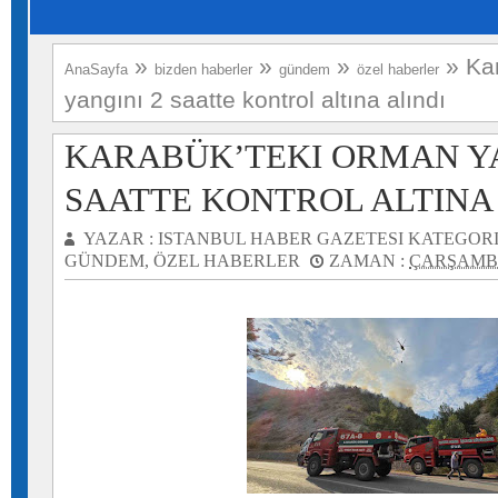
»
»
»
»
Ka
AnaSayfa
bizden haberler
gündem
özel haberler
yangını 2 saatte kontrol altına alındı
KARABÜK’TEKI ORMAN YA
SAATTE KONTROL ALTINA 
YAZAR :
ISTANBUL HABER GAZETESI
KATEGORI
GÜNDEM
,
ÖZEL HABERLER
ZAMAN :
ÇARŞAMBA