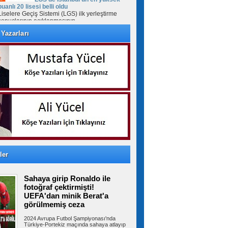
puanlı 20 lisesi belli oldu
Liselere Geçiş Sistemi (LGS) ilk yerleştirme
sonuçlarının açıklanmasının...
Yazarları
Milyonlarca emeklinin maaşında
kesinti yapılacak! Tutar netleşti
Sosyal Güvenlik Kurumu'nun yılbaşından bu
yana uyguladığı geçmişe dönük prim...
İzmir Otogarı için tahliye kararı!
Yargıtay son noktayı koydu
İzmir Büyükşehir Belediyesi ile İZOTAŞ
arasında İzmir Otogarı'nın işletmesine...
ler
Sahaya girip Ronaldo ile
Beylikdüzü’nde uyuşturucu
operasyonu: 62 kilo eroin ve metamfetamin
fotoğraf çektirmişti!
ele geçirildi
UEFA'dan minik Berat'a
İstanbul’un Beylikdüzü ilçesinde iki ev ve bir
görülmemiş ceza
araca polis ekiplerince...
2024 Avrupa Futbol Şampiyonası'nda
Türkiye-Portekiz maçında sahaya atlayıp