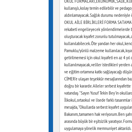
OKUL FORMALARI, EKONOMİK, SADE, KULLA
kullanışlı, kolay temin edilebilir ve pedago
aldırılamayacak. Sağlık durumu nedeniyle ö
OKUL AİLE BİRLİKLERİ FORMA SATAMAYACAK 
rekabeti engelleyecek yönlendirmelerde b
oluşturacak kıyafet zorunlu tutulmayacak, a
kullanılabilecek. Öte yandan her okul, kendi
Pamuklu/yünlü malzeme kullanılacak, kıyafet
getirilmemesi için okul kıyafeti en az 4 yıl
kullanılmayacak, veliler istedikleri yerden
ve eğitim ortamına katkı sağlayacağı dü
CİMER'e ulaşan teşekkür mesajlarından bazıla
doğru bir karardır. Aileler serbest kıyafette 
vatandaş "Sayın Yusuf Tekin Bey'in okulla
İlkokul, ortaokul ve lisede farklı tasarımlar
mesajda, "Okullarda serbest kıyafet uygula
Bakanım, tamamen hak veriyorum. Ben şahse
arasında büyük bir eşitsizlik yaratıyor. For
uygulamaya yönelik memnuniyet aktarıldı. Ba