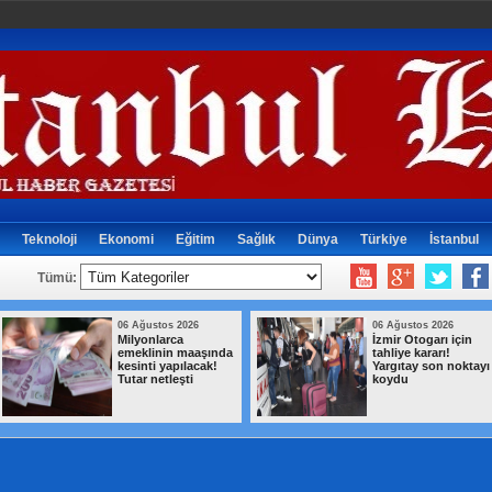
Teknoloji
Ekonomi
Eğitim
Sağlık
Dünya
Türkiye
İstanbul
Tümü:
06 Ağustos 2026
06 Ağustos 2026
Milyonlarca
İzmir Otogarı için
emeklinin maaşında
tahliye kararı!
kesinti yapılacak!
Yargıtay son noktayı
Tutar netleşti
koydu