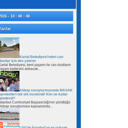
2026 - 10 : 48 : 49
azılar
Kartal Belediyesi’nden can
dostlar için dev yatırım
Kartal Belediyesi, kent yaşamı ile can dostların
yaşam kalitesini artıracak...
Ahbap soruşturmasında MASAK
hareketleri tek tek incelendi! Kim ne kadar
gönderdi?
İstanbul Cumhuriyet Başsavcılığı'nın yürüttüğü
Ahbap soruşturması kapsamında...
LGS'de İstanbul'un en yüksek