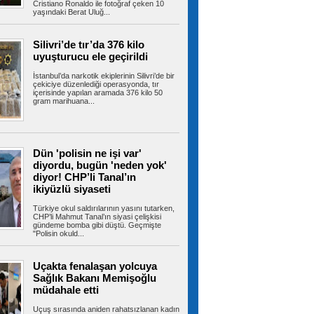
Cristiano Ronaldo ile fotoğraf çeken 10
yaşındaki Berat Uluğ...
İstanbul'da tahliye edilen bina
çöktü
Bahçelievler'de 4 katlı boş bir bina çöktü.
Silivri’de tır’da 376 kilo
Yaralının olmadığı öğrenilirken,...
uyuşturucu ele geçirildi
İstanbul’da narkotik ekiplerinin Silivri’de bir
çekiciye düzenlediği operasyonda, tır
içerisinde yapılan aramada 376 kilo 50
gram marihuana...
Şehit ve gazilere yeni haklar
içeren kanun teklifi komisyondan geçti
Cumhur İttifakı tarafından hazırlanan ve
TBMM'ye sunulan şehit ve gazilere yeni...
Dün 'polisin ne işi var'
diyordu, bugün 'neden yok'
diyor! CHP’li Tanal’ın
Fenerbahçe, Sturm Graz'ı iki
ikiyüzlü siyaseti
golle yıktı!
Temsilcimiz Fenerbahçe, UEFA Şampiyonlar
Türkiye okul saldırılarının yasını tutarken,
Ligi 3. eleme turu ilk maçında...
CHP’li Mahmut Tanal’ın siyasi çelişkisi
gündeme bomba gibi düştü. Geçmişte
"Polisin okuld...
Uçakta fenalaşan yolcuya
Avcılar’da otomobil ile çarpışan
Sağlık Bakanı Memişoğlu
motosikletin sürücüsü ağır yaralandı
AVCILAR'da otomobil ile çarpışan motosikletin
müdahale etti
sürücüsü ağır yaralandı....
Uçuş sırasında aniden rahatsızlanan kadın