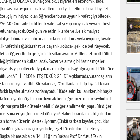
NIŞLI OLACAK Buna göre, okul kıyafetleri ekonomik, sade,
jik esaslara uygun olacak, velilere mali yük getirecek özel kıyafet
zel giyim ihtiyacı olan öğrenciler buna uygun kıyafet giyebilecek.
Okul-aile birlikleri kıyafet satışı yapamayacak veya serbest
ulunamayacak. Özel gün ve etkinliklerde veliye ek maliyet
tölye, laboratuvar gibi ortamlarda ise okul onayıyla uygun iş kıyafeti
 kıyafetini sağlıklı, rahat ve dayanıklı olacak şekilde belirleyecek.
ler öğrencilerin gelişimini kısıtlamayacak. Velilere ek mali külfet
 değiştirilmeden kullanılacak. Rozet ve arma gibi hazır simgeler
 alışveriş yapabilecek. Uygulamanın öğrenci sağlığına, okul kültürüne
şünülüyor. VELİLERDEN TEŞEKKÜR GELDİ Açıklamada, vatandaşların
rına da yer verildi. Bir vatandaş, "Okullarda tek tip kıyafet kararı
farklı kıyafet almakta zorlanıyordu." ifadelerini kullanırken, bir başka
rda formaya dönüş kararını duymak beni öğretmen olarak sevindirdi.
 için yarışma bile düzenlenebilir." değerlendirmesini yaptı. Bir diğer
ması sona eriyor, forma geri dönüyor! Haber basından geldi, okudum.
n forma düzenini destekliyorum. Çünkü serbest kıyafet, çocuklar
maya dönüş kararınız çok yerinde, teşekkür ederim." ifadeleriyle
şka bir mesajda da "Milli Eğitim Bakanı Prof. Dr. Yusuf Tekin,