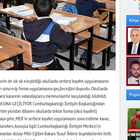
Köşe 
erin de sık sık eleştirdiği okullarda serbest kıyafet uygulamasının
n sona erip forma uygulamasına geçileceğini duyurdu. Okullarda
Popü
esi kararının vatandaşlarca memnuniyetle karşılandığı bildirildi.
A GEÇİLİYOR Cumhurbaşkanlığı İletişim Başkanlığından
m yılından itibaren okullarda tekrar forma (okul kıyafeti)
maya göre, MEB'in serbest kıyafet uygulamasını sona erdirme kararı,
anırken, konuyla ilgili Cumhurbaşkanlığı İletişim Merkezi'ni
ardan dolayı Milli Eğitim Bakanı Yusuf Tekin'e teşekkürlerini iletti.