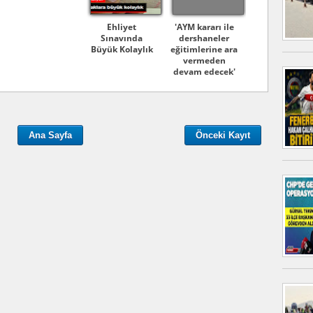
Ehliyet
'AYM kararı ile
Sınavında
dershaneler
Büyük Kolaylık
eğitimlerine ara
vermeden
devam edecek'
Ana Sayfa
Önceki Kayıt