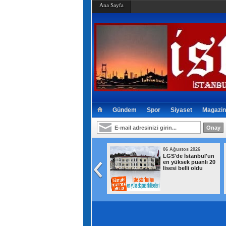
Ana Sayfa
Gündem
Spor
Siyaset
Magazin
06 Ağustos 2026
06 Ağustos 2026
Ahbap
LGS'de İstanbul'un
soruşturmasında
en yüksek puanlı 20
MASAK hareketleri
lisesi belli oldu
tek tek incelendi!
Kim ne kadar
gönderdi?