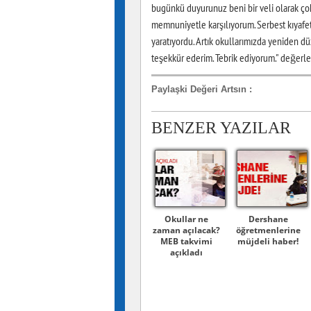
bugünkü duyurunuz beni bir veli olarak çok
memnuniyetle karşılıyorum. Serbest kıyafet 
yaratıyordu. Artık okullarımızda yeniden dü
teşekkür ederim. Tebrik ediyorum." değerle
Paylaşki Değeri Artsın
:
BENZER YAZILAR
Okullar ne
Dershane
zaman açılacak?
öğretmenlerine
MEB takvimi
müjdeli haber!
açıkladı