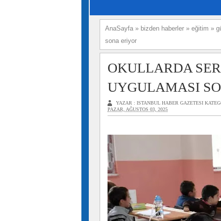
AnaSayfa
»
bizden haberler
»
eğitim
»
g
sona eriyor
OKULLARDA SER
UYGULAMASI SO
YAZAR :
ISTANBUL HABER GAZETESI
KATEG
PAZAR, AĞUSTOS 03, 2025