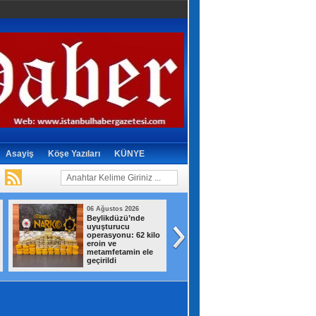
Asayiş
Köşe Yazıları
KÜNYE
06 Ağustos 2026
05 Ağustos 2026
Beylikdüzü’nde
İstanbul'da tahliy
uyuşturucu
edilen bina çöktü
operasyonu: 62 kilo
eroin ve
metamfetamin ele
geçirildi