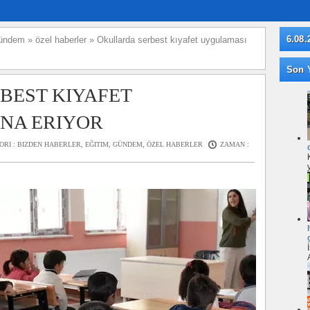
6.08.
ündem
»
özel haberler
»
Okullarda serbest kıyafet uygulaması
Son Y
BEST KIYAFET
NA ERIYOR
ORI :
BIZDEN HABERLER
,
EĞITIM
,
GÜNDEM
,
ÖZEL HABERLER
ZAMAN :