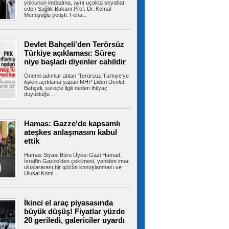
yolcunun imdadına, aynı uçakta seyahat
eden Sağlık Bakanı Prof. Dr. Kemal
Memişoğlu yetişti. Fena...
İstanbul-İzmir Otoyolu tünelinde
kaza: 2 yaralı
İstanbul- İzmir Otoyolu Orhangazi Tüneli'nde
Devlet Bahçeli'den Terörsüz
TIR'ın kamyona arkadan çarptığı...
Türkiye açıklaması: Süreç
niye başladı diyenler cahildir
Önemli adımlar atılan 'Terörsüz Türkiye'ye
ilişkin açıklama yapan MHP Lideri Devlet
Ümraniye Belediyesi'nden
Bahçeli, süreçle ilgili neden ihtiyaç
gençlere yönelik projeler
duyulduğu ...
ÜMRANİYE Belediyesi, gençlerin üniversite
hayallerini gerçeğe dönüştürmek ve...
Hamas: Gazze'de kapsamlı
ateşkes anlaşmasını kabul
ettik
ABD, İran Devrim Muhafızları
bağlantılı Irak'a ait hava yolu şirketini yaptırım
Hamas Siyasi Büro Üyesi Gazi Hamad,
listesinden çıkardı
İsrail'in Gazze'den çekilmesi, yeniden imar,
uluslararası bir gücün konuşlanması ve
ABD-İran müzakereleri Hürmüz Boğazı'na
Ulusal Komi...
ilişkin görüşmelerle devam ederken...
İkinci el araç piyasasında
büyük düşüş! Fiyatlar yüzde
TBMM'deki teklifte kritik detay!
20 geriledi, galericiler uyardı
Örgüt yöneticilerine kapı kapandı
TBMM Başkanlığı'na sunulan "Millî Dayanışma