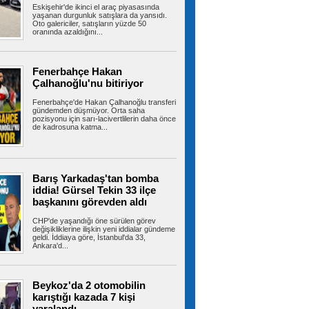
Eskişehir'de ikinci el araç piyasasında
ve Toplumsal Bütünleşmenin...
yaşanan durgunluk satışlara da yansıdı.
Oto galericiler, satışların yüzde 50
oranında azaldığını...
Fenerbahçe ArsaVev geri döndü!
Tur için avantajı kaptı
Fenerbahçe Hakan
Fenerbahçe ArsaVev, UEFA Kadınlar
Çalhanoğlu'nu bitiriyor
Şampiyonlar Ligi 2. Ön Eleme Turu yarı...
Fenerbahçe'de Hakan Çalhanoğlu transferi
gündemden düşmüyor. Orta saha
pozisyonu için sarı-lacivertlilerin daha önce
de kadrosuna katma...
Esenler yaz okulları coşkulu bir
şenlikle sona erdi
Esenler Belediyesi koordinasyonunda
düzenlenen Esenler Yaz Okulları, 6 hafta...
Barış Yarkadaş'tan bomba
iddia! Gürsel Tekin 33 ilçe
başkanını görevden aldı
İran'dan Hürmüz açıklaması:
CHP'de yaşandığı öne sürülen görev
değişikliklerine ilişkin yeni iddialar gündeme
'Umman ile ulaşım güzergahına ilişkin
geldi. İddiaya göre, İstanbul'da 33,
mutabakata varıldı'
Ankara'd...
İran Dışişleri Bakanlığı Sözcüsü İsmail Bekayi,
İran ile Umman'ın Hürmüz...
Beykoz'da 2 otomobilin
karıştığı kazada 7 kişi
yaralandı