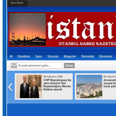
Ana Sayfa
Gündem
Spor
Siyaset
Magazin
Teknoloji
Ekonomi
026
06 Ağustos 2026
06 Ağusto
a
CHP Bayrampaşa'da
Arnavutk
sürpriz
yeni dönem! İlçe
sosyal k
at
Başkanlığına Mersin
hızla yük
Balkan atandı
ın geldi