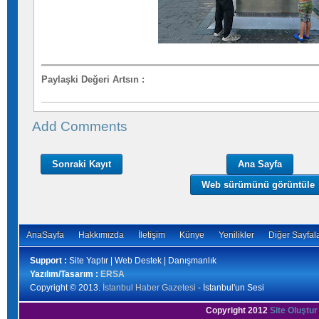
Paylaşki Değeri Artsın
:
Add Comments
Sonraki Kayıt
Ana Sayfa
Web sürümünü görüntüle
AnaSayfa
Hakkımızda
İletişim
Künye
Yenilikler
Diğer Sayfal
Support :
Site Yaptır | Web Destek | Danışmanlık
Yazılım/Tasarım :
ERSA
Copyright © 2013.
İstanbul Haber Gazetesi
- İstanbul'un Sesi
Copyright 2012
Site Oluştur