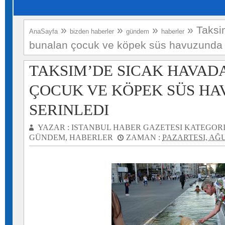
»
»
»
»
Taksi
AnaSayfa
bizden haberler
gündem
haberler
bunalan çocuk ve köpek süs havuzunda s
TAKSIM’DE SICAK HAVA
ÇOCUK VE KÖPEK SÜS H
SERINLEDI
YAZAR :
ISTANBUL HABER GAZETESI
KATEGORI
GÜNDEM
,
HABERLER
ZAMAN :
PAZARTESI, AĞU