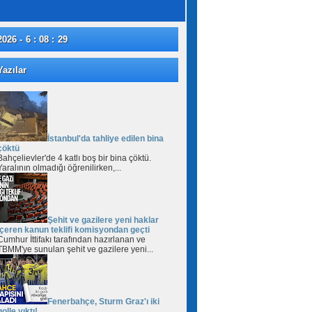
2026 - 6 : 08 : 29
azılar
İstanbul'da tahliye edilen bina
çöktü
Bahçelievler'de 4 katlı boş bir bina çöktü.
Yaralının olmadığı öğrenilirken,...
Şehit ve gazilere yeni haklar
içeren kanun teklifi komisyondan geçti
Cumhur İttifakı tarafından hazırlanan ve
TBMM'ye sunulan şehit ve gazilere yeni...
Fenerbahçe, Sturm Graz'ı iki
golle yıktı!