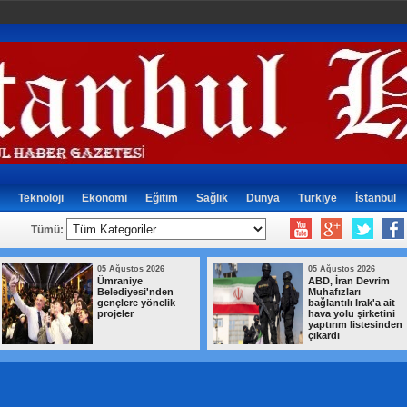
Teknoloji
Ekonomi
Eğitim
Sağlık
Dünya
Türkiye
İstanbul
Tümü:
05 Ağustos 2026
05 Ağustos 2026
Ümraniye
ABD, İran Devrim
Belediyesi'nden
Muhafızları
gençlere yönelik
bağlantılı Irak'a ait
projeler
hava yolu şirketini
yaptırım listesinden
çıkardı