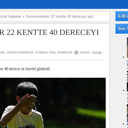
6.08.
»
özel haberler
»
Termometreler 22 kentte 40 dereceyi aştı
Son Y
 22 KENTTE 40 DERECEYI
ORI :
BIZDEN HABERLER
,
GÜNDEM
,
ÖZEL HABERLER
ZAMAN :
PAZAR,
r 40 derece ve üzerini gösterdi.