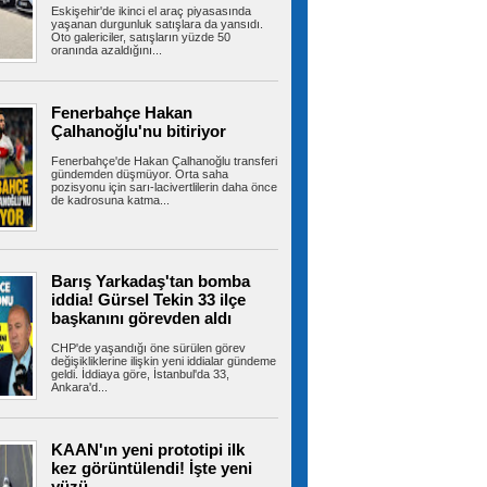
Eskişehir'de ikinci el araç piyasasında
yaklaştı
yaşanan durgunluk satışlara da yansıdı.
İstanbul’un Beylikdüzü ilçesinde otluk alanda
Oto galericiler, satışların yüzde 50
çıkan yangın büyük paniğe neden...
oranında azaldığını...
Fenerbahçe Hakan
Kuzey Marmara Otoyolu’nda
Çalhanoğlu'nu bitiriyor
lastik yüklü tırda çıkan yangın tarım arazisine
sıçradı
Fenerbahçe'de Hakan Çalhanoğlu transferi
Kuzey Marmara Otoyolu’nun Çatalca Nakkaş
gündemden düşmüyor. Orta saha
mevkiinde seyir halindeki otomobil...
pozisyonu için sarı-lacivertlilerin daha önce
de kadrosuna katma...
Kağıthane Belediye Başkanı
Barış Yarkadaş'tan bomba
Öztekin’den Sivas, Giresun ve Gümüşhane’de
gönül buluşmaları
iddia! Gürsel Tekin 33 ilçe
Kağıthane Belediye Başkanı Mevlüt Öztekin,
başkanını görevden aldı
Anadolu ziyaretleri kapsamında...
CHP'de yaşandığı öne sürülen görev
değişikliklerine ilişkin yeni iddialar gündeme
geldi. İddiaya göre, İstanbul'da 33,
Ankara'd...
Suikast timinin son firarisinden
kan donduran ifadeler
15 Temmuz hain darbe girişiminde Muğla'nın
KAAN'ın yeni prototipi ilk
Marmaris ilçesinde Cumhurbaşkanı...
kez görüntülendi! İşte yeni
yüzü