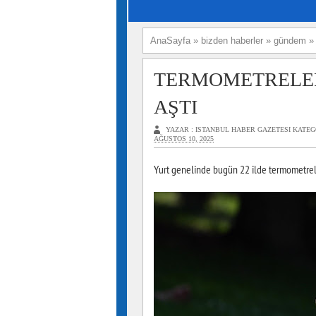
AnaSayfa
»
bizden haberler
»
gündem
TERMOMETRELER
AŞTI
YAZAR :
ISTANBUL HABER GAZETESI
KATEG
AĞUSTOS 10, 2025
Yurt genelinde bugün 22 ilde termometrele