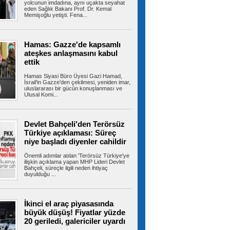
yolcunun imdadına, aynı uçakta seyahat
eden Sağlık Bakanı Prof. Dr. Kemal
Memişoğlu yetişti. Fena...
İran'dan Hürmüz açıklaması:
'Umman ile ulaşım güzergahına ilişkin
mutabakata varıldı'
İran Dışişleri Bakanlığı Sözcüsü İsmail Bekayi,
Hamas: Gazze'de kapsamlı
İran ile Umman'ın Hürmüz...
ateşkes anlaşmasını kabul
ettik
Hamas Siyasi Büro Üyesi Gazi Hamad,
İsrail'in Gazze'den çekilmesi, yeniden imar,
Terörsüz Türkiye için hazırlanan
uluslararası bir gücün konuşlanması ve
Çerçeve Yasa Teklifi'nin maddeleri belli oldu,
Ulusal Komi...
işte tam metni
12 maddeden oluşan tam metni ortaya çıktı.
Metnin detaylarına göre terör...
Devlet Bahçeli'den Terörsüz
Türkiye açıklaması: Süreç
niye başladı diyenler cahildir
Çerçeve yasa: Örgüt yöneticileri,
Önemli adımlar atılan 'Terörsüz Türkiye'ye
kasten öldürme suçu işleyenler, müebbet
ilişkin açıklama yapan MHP Lideri Devlet
Bahçeli, süreçle ilgili neden ihtiyaç
hapis cezası alanlar kapsam dışı
duyulduğu ...
Terörsüz Türkiye süreciyle ilgili çerçeve yasa,
TBMM Başkanlığına teslim...
İkinci el araç piyasasında
büyük düşüş! Fiyatlar yüzde
20 geriledi, galericiler uyardı
Beylikdüzü’nde otluk alanda
korkutan yangın: Alevler sitelere kadar