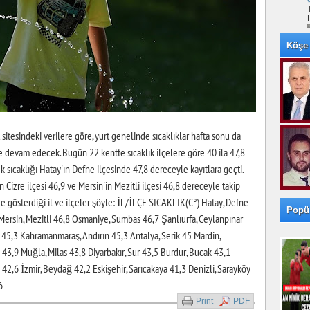
Köşe 
tesindeki verilere göre, yurt genelinde sıcaklıklar hafta sonu da
devam edecek. Bugün 22 kentte sıcaklık ilçelere göre 40 ila 47,8
sıcaklığı Hatay'ın Defne ilçesinde 47,8 dereceyle kayıtlara geçti.
 Cizre ilçesi 46,9 ve Mersin'in Mezitli ilçesi 46,8 dereceyle takip
e gösterdiği il ve ilçeler şöyle: İL/İLÇE SICAKLIK(C°) Hatay, Defne
Popü
 Mersin, Mezitli 46,8 Osmaniye, Sumbas 46,7 Şanlıurfa, Ceylanpınar
ş 45,3 Kahramanmaraş, Andırın 45,3 Antalya, Serik 45 Mardin,
e 43,9 Muğla, Milas 43,8 Diyarbakır, Sur 43,5 Burdur, Bucak 43,1
2,6 İzmir, Beydağ 42,2 Eskişehir, Sarıcakaya 41,3 Denizli, Sarayköy
6
Print
PDF