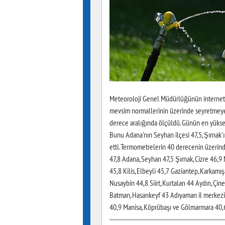
Meteoroloji Genel Müdürlüğünün internet si
mevsim normallerinin üzerinde seyretmeye 
derece aralığında ölçüldü. Günün en yüksek 
Bunu Adana'nın Seyhan ilçesi 47,5, Şırnak'ın
etti. Termometrelerin 40 derecenin üzerind
47,8 Adana, Seyhan 47,5 Şırnak, Cizre 46,9
45,8 Kilis, Elbeyli 45,7 Gaziantep, Karkamı
Nusaybin 44,8 Siirt, Kurtalan 44 Aydın, Çin
Batman, Hasankeyf 43 Adıyaman il merkezi 4
40,9 Manisa, Köprübaşı ve Gölmarmara 40,