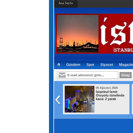
Ana Sayfa
Gündem
Spor
Siyaset
Magazin
05 Ağustos 2026
05 Ağustos 2026
Avcılar’da otomobil
İstanbul-İzmir
ile çarpışan
Otoyolu tünelinde
motosikletin
kaza: 2 yaralı
sürücüsü ağır
yaralandı