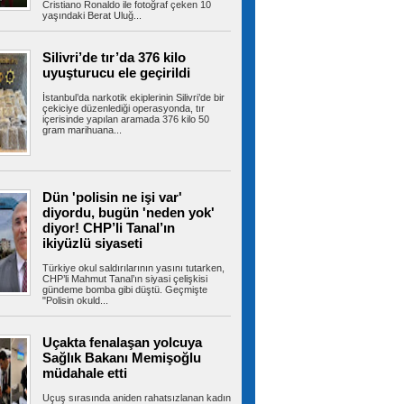
ABD, İran Devrim Muhafızları
Cristiano Ronaldo ile fotoğraf çeken 10
yaşındaki Berat Uluğ...
bağlantılı Irak'a ait hava yolu şirketini yaptırım
listesinden çıkardı
ABD-İran müzakereleri Hürmüz Boğazı'na
ilişkin görüşmelerle devam ederken...
Silivri’de tır’da 376 kilo
uyuşturucu ele geçirildi
İstanbul’da narkotik ekiplerinin Silivri’de bir
çekiciye düzenlediği operasyonda, tır
içerisinde yapılan aramada 376 kilo 50
TBMM'deki teklifte kritik detay!
gram marihuana...
Örgüt yöneticilerine kapı kapandı
TBMM Başkanlığı'na sunulan "Millî Dayanışma
ve Toplumsal Bütünleşmenin...
Dün 'polisin ne işi var'
diyordu, bugün 'neden yok'
diyor! CHP’li Tanal’ın
Fenerbahçe ArsaVev geri döndü!
Tur için avantajı kaptı
ikiyüzlü siyaseti
Fenerbahçe ArsaVev, UEFA Kadınlar
Şampiyonlar Ligi 2. Ön Eleme Turu yarı...
Türkiye okul saldırılarının yasını tutarken,
CHP’li Mahmut Tanal’ın siyasi çelişkisi
gündeme bomba gibi düştü. Geçmişte
"Polisin okuld...
Esenler yaz okulları coşkulu bir
Uçakta fenalaşan yolcuya
şenlikle sona erdi
Sağlık Bakanı Memişoğlu
Esenler Belediyesi koordinasyonunda
düzenlenen Esenler Yaz Okulları, 6 hafta...
müdahale etti
Uçuş sırasında aniden rahatsızlanan kadın