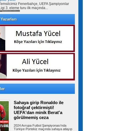
Temsilcimiz Fenerbahçe, UEFA Şampiyonlar
Ligi 3. eleme turu ilk maçında...
Yazarları
Avcılar’da otomobil ile çarpışan
motosikletin sürücüsü ağır yaralandı
AVCILAR'da otomobil ile çarpışan motosikletin
sürücüsü ağır yaralandı....
İstanbul-İzmir Otoyolu tünelinde
kaza: 2 yaralı
İstanbul- İzmir Otoyolu Orhangazi Tüneli'nde
TIR'ın kamyona arkadan çarptığı...
ler
Ümraniye Belediyesi'nden
Sahaya girip Ronaldo ile
gençlere yönelik projeler
ÜMRANİYE Belediyesi, gençlerin üniversite
fotoğraf çektirmişti!
hayallerini gerçeğe dönüştürmek ve...
UEFA'dan minik Berat'a
görülmemiş ceza
2024 Avrupa Futbol Şampiyonası'nda
Türkiye-Portekiz maçında sahaya atlayıp