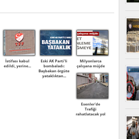
İstifası kabul
Eski AK Parti'li
Milyonlarca
edildi, yerine...
bombaladı:
çalışana müjde
Başbakan örgüte
yataklıktan...
Esenler'de
Trafiği
rahatlatacak yol