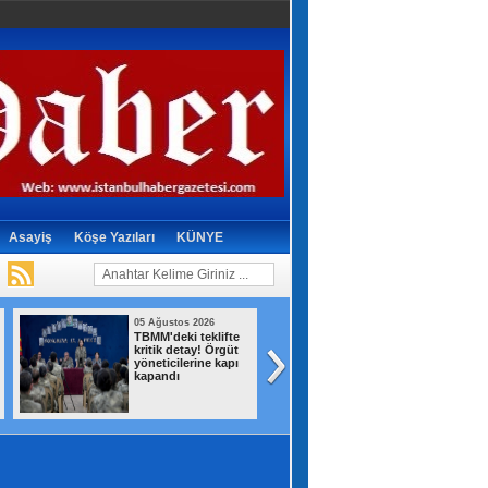
Asayiş
Köşe Yazıları
KÜNYE
05 Ağustos 2026
05 Ağustos 2026
TBMM'deki teklifte
Fenerbahçe Arsa
kritik detay! Örgüt
geri döndü! Tur i
yöneticilerine kapı
avantajı kaptı
kapandı