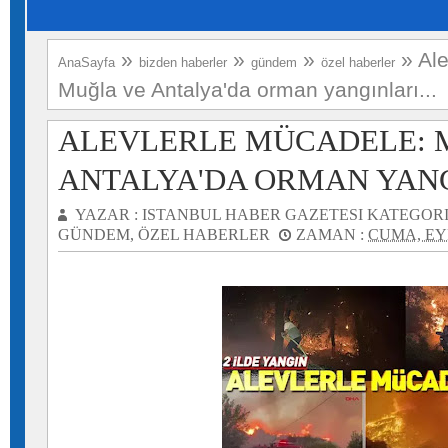
»
»
»
»
Ale
AnaSayfa
bizden haberler
gündem
özel haberler
Muğla ve Antalya'da orman yangınları...
ALEVLERLE MÜCADELE: 
ANTALYA'DA ORMAN YANGI
YAZAR :
ISTANBUL HABER GAZETESI
KATEGORI
GÜNDEM
,
ÖZEL HABERLER
ZAMAN :
CUMA, EYL