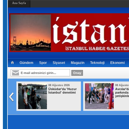
Ana Sayfa
Gündem
Spor
Siyaset
Magazin
Teknoloji
Ekonomi
026
08 Ağustos 2026
08 Ağusto
Üsküdar'da 'Huzur
Avcılar’
çıkan
İstanbul' denetimi
parkında
açlara
yetişkinl
attı