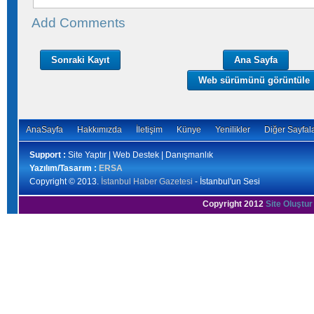
Add Comments
Sonraki Kayıt
Ana Sayfa
Web sürümünü görüntüle
AnaSayfa
Hakkımızda
İletişim
Künye
Yenilikler
Diğer Sayfal
Support :
Site Yaptır | Web Destek | Danışmanlık
Yazılım/Tasarım :
ERSA
Copyright © 2013.
İstanbul Haber Gazetesi
- İstanbul'un Sesi
Copyright 2012
Site Oluştur