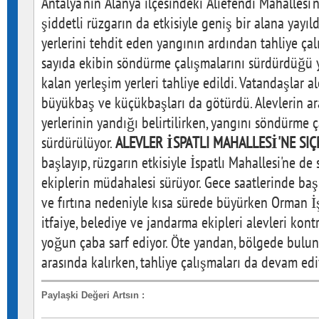
Antalya'nın Alanya ilçesindeki Aliefendi Mahallesi
şiddetli rüzgarın da etkisiyle geniş bir alana yayı
yerlerini tehdit eden yangının ardından tahliye çal
sayıda ekibin söndürme çalışmalarını sürdürdüğü 
kalan yerleşim yerleri tahliye edildi. Vatandaşlar a
büyükbaş ve küçükbaşları da götürdü. Alevlerin ar
yerlerinin yandığı belirtilirken, yangını söndürme 
sürdürülüyor.
ALEVLER İSPATLI MAHALLESİ'NE SIÇ
başlayıp, rüzgarın etkisiyle İspatlı Mahallesi'ne d
ekiplerin müdahalesi sürüyor. Gece saatlerinde baş
ve fırtına nedeniyle kısa sürede büyürken Orman 
itfaiye, belediye ve jandarma ekipleri alevleri kont
yoğun çaba sarf ediyor. Öte yandan, bölgede buluna
arasında kalırken, tahliye çalışmaları da devam edi
Paylaşki Değeri Artsın
: