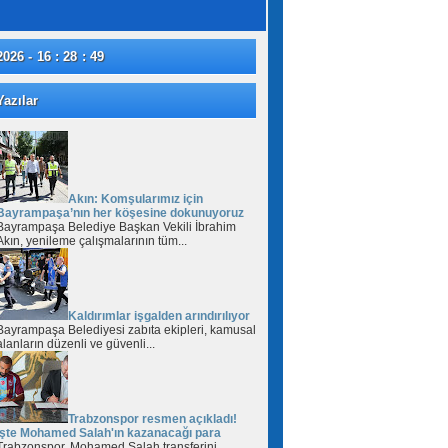
2026 - 16 : 28 : 50
azılar
Akın: Komşularımız için
Bayrampaşa’nın her köşesine dokunuyoruz
Bayrampaşa Belediye Başkan Vekili İbrahim
Akın, yenileme çalışmalarının tüm...
Kaldırımlar işgalden arındırılıyor
Bayrampaşa Belediyesi zabıta ekipleri, kamusal
alanların düzenli ve güvenli...
Trabzonspor resmen açıkladı!
İşte Mohamed Salah'ın kazanacağı para
Trabzonspor, Mohamed Salah transferini