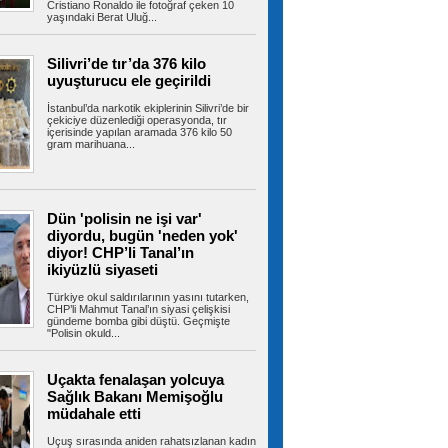
dostlar için dev yatırım
Cristiano Ronaldo ile fotoğraf çeken 10
yaşındaki Berat Uluğ...
Kartal Belediyesi, kent yaşamı ile can dostların
yaşam kalitesini artıracak...
Silivri’de tır’da 376 kilo
uyuşturucu ele geçirildi
Ahbap soruşturmasında MASAK
İstanbul’da narkotik ekiplerinin Silivri’de bir
çekiciye düzenlediği operasyonda, tır
hareketleri tek tek incelendi! Kim ne kadar
içerisinde yapılan aramada 376 kilo 50
gönderdi?
gram marihuana...
İstanbul Cumhuriyet Başsavcılığı'nın yürüttüğü
Ahbap soruşturması kapsamında...
Dün 'polisin ne işi var'
diyordu, bugün 'neden yok'
LGS'de İstanbul'un en yüksek
diyor! CHP’li Tanal’ın
puanlı 20 lisesi belli oldu
Liselere Geçiş Sistemi (LGS) ilk yerleştirme
ikiyüzlü siyaseti
sonuçlarının açıklanmasının...
Türkiye okul saldırılarının yasını tutarken,
CHP’li Mahmut Tanal’ın siyasi çelişkisi
gündeme bomba gibi düştü. Geçmişte
"Polisin okuld...
Milyonlarca emeklinin maaşında
kesinti yapılacak! Tutar netleşti
Uçakta fenalaşan yolcuya
Sosyal Güvenlik Kurumu'nun yılbaşından bu
Sağlık Bakanı Memişoğlu
yana uyguladığı geçmişe dönük prim...
müdahale etti
Uçuş sırasında aniden rahatsızlanan kadın