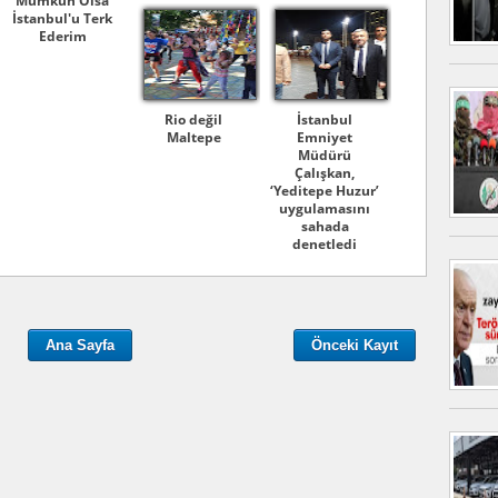
Mümkün Olsa
İstanbul'u Terk
Ederim
Rio değil
İstanbul
Maltepe
Emniyet
Müdürü
Çalışkan,
‘Yeditepe Huzur’
uygulamasını
sahada
denetledi
Ana Sayfa
Önceki Kayıt