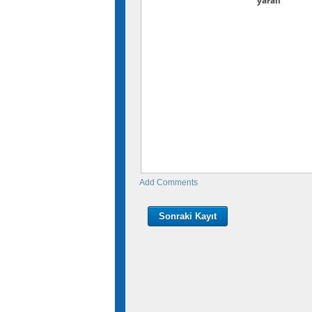
yaralı
Add Comments
Sonraki Kayıt