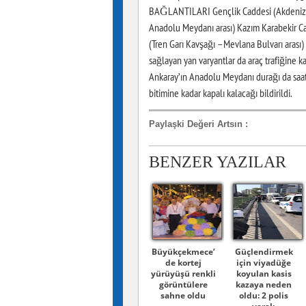
BAĞLANTILARI Gençlik Caddesi (Akdeniz Ca
Anadolu Meydanı arası) Kazım Karabekir C
(Tren Garı Kavşağı – Mevlana Bulvarı arası) 
sağlayan yan varyantlar da araç trafiğin
Ankaray’ın Anadolu Meydanı durağı da saat 1
bitimine kadar kapalı kalacağı bildirildi.
Paylaşki Değeri Artsın
:
BENZER YAZILAR
Büyükçekmece’
Güçlendirmek
de kortej
için viyadüğe
yürüyüşü renkli
koyulan kasis
görüntülere
kazaya neden
sahne oldu
oldu: 2 polis