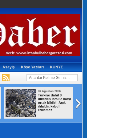
Asayiş
Köşe Yazıları
KÜNYE
06 Ağustos 2026
06 Ağustos 2026
Türkiye dahil 8
Kartal
ülkeden İsrail'e karşı
Belediyesi’nden 
ortak bildiri: Açık
dostlar için dev
ihlaldir, kabul
yatırım
edilemez