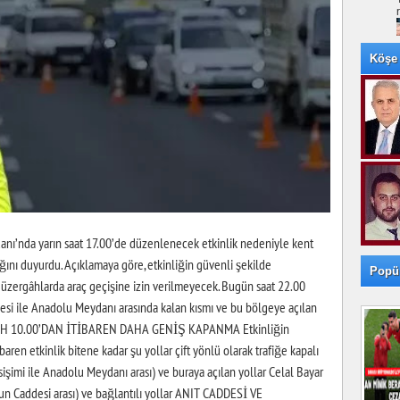
Köşe 
ı’nda yarın saat 17.00’de düzenlenecek etkinlik nedeniyle kent
ğını duyurdu. Açıklamaya göre, etkinliğin güvenli şekilde
Popü
güzergâhlarda araç geçişine izin verilmeyecek. Bugün saat 22.00
ddesi ile Anadolu Meydanı arasında kalan kısmı ve bu bölgeye açılan
SABAH 10.00’DAN İTİBAREN DAHA GENİŞ KAPANMA Etkinliğin
baren etkinlik bitene kadar şu yollar çift yönlü olarak trafiğe kapalı
işimi ile Anadolu Meydanı arası) ve buraya açılan yollar Celal Bayar
un Caddesi arası) ve bağlantılı yollar ANIT CADDESİ VE