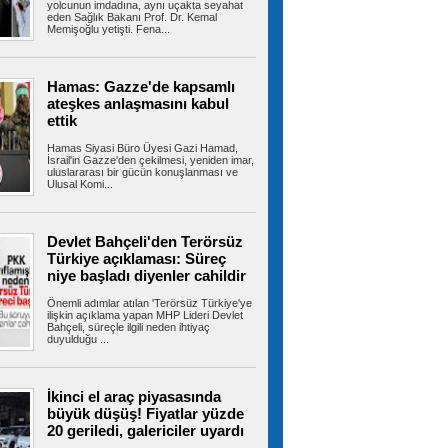
yolcunun imdadına, aynı uçakta seyahat
eden Sağlık Bakanı Prof. Dr. Kemal
İzmir Otogarı için tahliye kararı!
Memişoğlu yetişti. Fena...
Yargıtay son noktayı koydu
İzmir Büyükşehir Belediyesi ile İZOTAŞ
arasında İzmir Otogarı'nın işletmesine...
Hamas: Gazze'de kapsamlı
ateşkes anlaşmasını kabul
ettik
Beylikdüzü’nde uyuşturucu
Hamas Siyasi Büro Üyesi Gazi Hamad,
operasyonu: 62 kilo eroin ve metamfetamin
İsrail'in Gazze'den çekilmesi, yeniden imar,
ele geçirildi
uluslararası bir gücün konuşlanması ve
İstanbul’un Beylikdüzü ilçesinde iki ev ve bir
Ulusal Komi...
araca polis ekiplerince...
Devlet Bahçeli'den Terörsüz
Türkiye açıklaması: Süreç
İstanbul'da tahliye edilen bina
niye başladı diyenler cahildir
çöktü
Bahçelievler'de 4 katlı boş bir bina çöktü.
Önemli adımlar atılan 'Terörsüz Türkiye'ye
Yaralının olmadığı öğrenilirken,...
ilişkin açıklama yapan MHP Lideri Devlet
Bahçeli, süreçle ilgili neden ihtiyaç
duyulduğu ...
Şehit ve gazilere yeni haklar
İkinci el araç piyasasında
içeren kanun teklifi komisyondan geçti
büyük düşüş! Fiyatlar yüzde
Cumhur İttifakı tarafından hazırlanan ve
20 geriledi, galericiler uyardı
TBMM'ye sunulan şehit ve gazilere yeni...