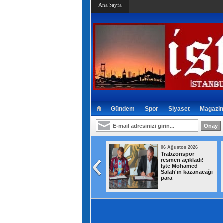
Ana Sayfa
Gündem
Spor
Siyaset
Magazin
06 Ağustos 2026
06 Ağustos 2026
Kaldırımlar işgalden
Trabzonspor
arındırılıyor
resmen açıkladı!
İşte Mohamed
Salah'ın kazanacağı
para