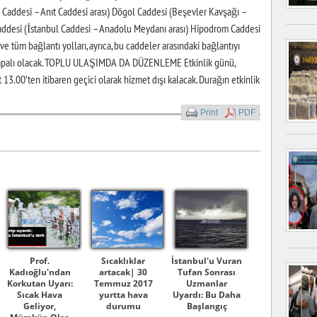
ddesi – Anıt Caddesi arası) Dögol Caddesi (Beşevler Kavşağı –
addesi (İstanbul Caddesi – Anadolu Meydanı arası) Hipodrom Caddesi
ve tüm bağlantı yolları, ayrıca, bu caddeler arasındaki bağlantıyı
e kapalı olacak. TOPLU ULAŞIMDA DA DÜZENLEME Etkinlik günü,
3.00’ten itibaren geçici olarak hizmet dışı kalacak. Durağın etkinlik
Print
PDF
Prof.
Sıcaklıklar
İstanbul'u Vuran
Kadıoğlu'ndan
artacak| 30
Tufan Sonrası
Korkutan Uyarı:
Temmuz 2017
Uzmanlar
Sıcak Hava
yurtta hava
Uyardı: Bu Daha
Geliyor,
durumu
Başlangıç