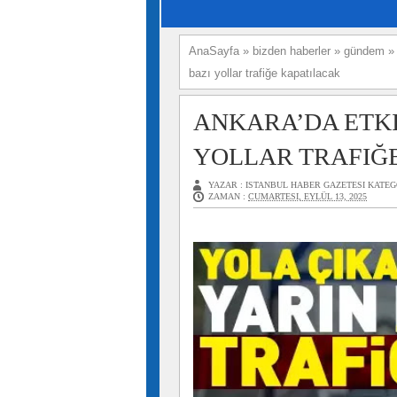
AnaSayfa
»
bizden haberler
»
gündem
bazı yollar trafiğe kapatılacak
ANKARA’DA ETKI
YOLLAR TRAFIĞ
YAZAR :
ISTANBUL HABER GAZETESI
KATEG
ZAMAN :
CUMARTESI, EYLÜL 13, 2025