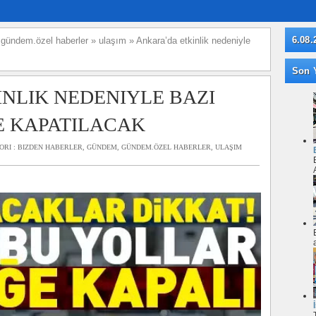
6.08.
»
gündem.özel haberler
»
ulaşım
»
Ankara’da etkinlik nedeniyle
Son Y
NLIK NEDENIYLE BAZI
E KAPATILACAK
ORI :
BIZDEN HABERLER
,
GÜNDEM
,
GÜNDEM.ÖZEL HABERLER
,
ULAŞIM