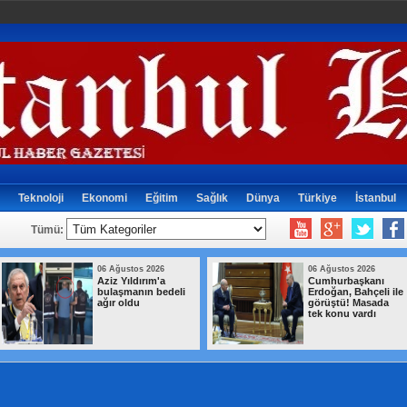
Teknoloji
Ekonomi
Eğitim
Sağlık
Dünya
Türkiye
İstanbul
Tümü:
06 Ağustos 2026
06 Ağustos 2026
Aziz Yıldırım'a
Cumhurbaşkanı
bulaşmanın bedeli
Erdoğan, Bahçeli ile
ağır oldu
görüştü! Masada
tek konu vardı