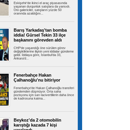
Eskişehir'de ikinci el araç piyasasında
yaşanan durgunluk satışlara da yansıdı.
Oto galericiler, satışların yüzde 50
oranında azaldığını...
Fenerbahçe, Sturm Graz'ı iki
golle yıktı!
Temsilcimiz Fenerbahçe, UEFA Şampiyonlar
Ligi 3. eleme turu ilk maçında...
Barış Yarkadaş'tan bomba
iddia! Gürsel Tekin 33 ilçe
başkanını görevden aldı
CHP'de yaşandığı öne sürülen görev
Avcılar’da otomobil ile çarpışan
değişikliklerine ilişkin yeni iddialar gündeme
motosikletin sürücüsü ağır yaralandı
geldi. İddiaya göre, İstanbul'da 33,
Ankara'd...
AVCILAR'da otomobil ile çarpışan motosikletin
sürücüsü ağır yaralandı....
Fenerbahçe Hakan
Çalhanoğlu'nu bitiriyor
İstanbul-İzmir Otoyolu tünelinde
Fenerbahçe'de Hakan Çalhanoğlu transferi
kaza: 2 yaralı
gündemden düşmüyor. Orta saha
İstanbul- İzmir Otoyolu Orhangazi Tüneli'nde
pozisyonu için sarı-lacivertlilerin daha önce
TIR'ın kamyona arkadan çarptığı...
de kadrosuna katma...
Ümraniye Belediyesi'nden
Beykoz'da 2 otomobilin
gençlere yönelik projeler
karıştığı kazada 7 kişi
ÜMRANİYE Belediyesi, gençlerin üniversite
yaralandı