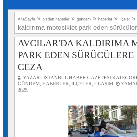
»
»
»
»
AnaSayfa
bizden haberler
gündem
haberler
ilçeler
kaldırıma motosiklet park eden sürücüler
AVCILAR'DA KALDIRIMA 
PARK EDEN SÜRÜCÜLERE B
CEZA
YAZAR :
ISTANBUL HABER GAZETESI
KATEGORI
GÜNDEM
,
HABERLER
,
ILÇELER
,
ULAŞIM
ZAMAN
2025