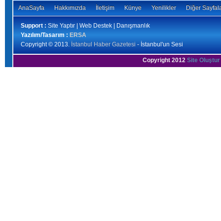
AnaSayfa
Hakkımızda
İletişim
Künye
Yenilikler
Diğer Sayfal
Support :
Site Yaptır | Web Destek | Danışmanlık
Yazılım/Tasarım :
ERSA
Copyright © 2013.
İstanbul Haber Gazetesi
- İstanbul'un Sesi
Copyright 2012
Site Oluştur