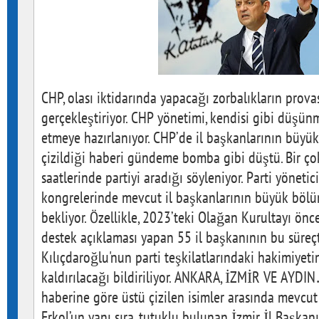
CHP, olası iktidarında yapacağı zorbalıkların prova
gerçekleştiriyor. CHP yönetimi, kendisi gibi düşün
etmeye hazırlanıyor. CHP’de il başkanlarının büyü
çizildiği haberi gündeme bomba gibi düştü. Bir ço
saatlerinde partiyi aradığı söyleniyor. Parti yönetic
kongrelerinde mevcut il başkanlarının büyük bö
bekliyor. Özellikle, 2023’teki Olağan Kurultayı önc
destek açıklaması yapan 55 il başkanının bu süreçte
Kılıçdaroğlu'nun parti teşkilatlarındaki hakimiye
kaldırılacağı bildiriliyor. ANKARA, İZMİR VE AYDI
haberine göre üstü çizilen isimler arasında mevcu
Erkol’un yanı sıra, tutuklu bulunan İzmir İl Başkan