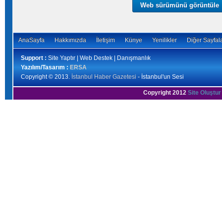
Web sürümünü görüntüle
AnaSayfa
Hakkımızda
İletişim
Künye
Yenilikler
Diğer Sayfal
Support :
Site Yaptır | Web Destek | Danışmanlık
Yazılım/Tasarım :
ERSA
Copyright © 2013.
İstanbul Haber Gazetesi
- İstanbul'un Sesi
Copyright 2012
Site Oluştur