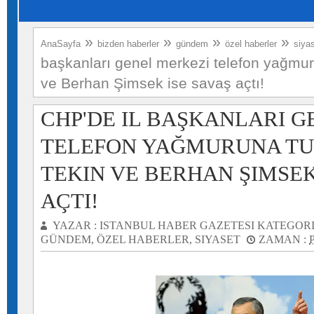
»
»
»
»
AnaSayfa
bizden haberler
gündem
özel haberler
siya
başkanları genel merkezi telefon yağmur
ve Berhan Şimsek ise savaş açtı!
CHP'DE IL BAŞKANLARI 
TELEFON YAĞMURUNA TU
TEKIN VE BERHAN ŞIMSEK
AÇTI!
YAZAR :
ISTANBUL HABER GAZETESI
KATEGORI
GÜNDEM
,
ÖZEL HABERLER
,
SIYASET
ZAMAN :