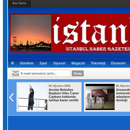
Ana Sayfa
Gündem
Spor
Siyaset
Magazin
Teknoloji
Ekonomi
026
06 Ağustos 2026
06 Ağusto
ık 30
Avcılar Belediye
Arnavutk
n
Başkanı Utku Caner
üniversit
yı attı!
Çaykara hakkında
adayların
lara
tahliye kararı verildi
desteği