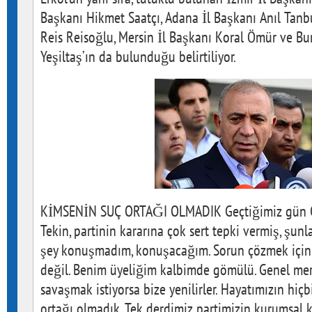
Başkanı Hikmet Saatçı, Adana İl Başkanı Anıl Tanb
Reis Reisoğlu, Mersin İl Başkanı Koral Ömür ve Bu
Yeşiltaş’ın da bulunduğu belirtiliyor.
KİMSENİN SUÇ ORTAĞI OLMADIK Geçtiğimiz gün CH
Tekin, partinin kararına çok sert tepki vermiş, şunl
şey konuşmadım, konuşacağım. Sorun çözmek için g
değil. Benim üyeliğim kalbimde gömülü. Genel merk
savaşmak istiyorsa bize yenilirler. Hayatımızın hiç
ortağı olmadık. Tek derdimiz partimizin kurumsal 