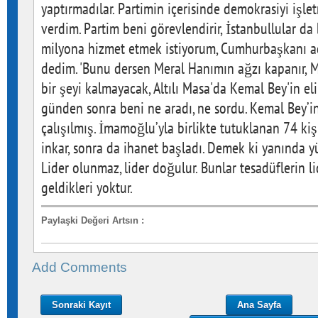
yaptırmadılar. Partimin içerisinde demokrasiyi işl
verdim. Partim beni görevlendirir, İstanbullular da 
milyona hizmet etmek istiyorum, Cumhurbaşkanı ad
dedim. 'Bunu dersen Meral Hanımın ağzı kapanır, 
bir şeyi kalmayacak, Altılı Masa'da Kemal Bey'in el
günden sonra beni ne aradı, ne sordu. Kemal Bey’in
çalışılmış. İmamoğlu’yla birlikte tutuklanan 74 kişi 
inkar, sonra da ihanet başladı. Demek ki yanında y
Lider olunmaz, lider doğulur. Bunlar tesadüflerin lid
geldikleri yoktur.
Paylaşki Değeri Artsın
:
Add Comments
Sonraki Kayıt
Ana Sayfa