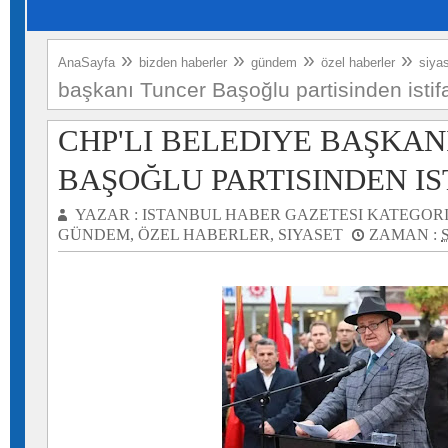
»
»
»
»
AnaSayfa
bizden haberler
gündem
özel haberler
siya
başkanı Tuncer Başoğlu partisinden istifa
CHP'LI BELEDIYE BAŞKAN
BAŞOĞLU PARTISINDEN IST
YAZAR :
ISTANBUL HABER GAZETESI
KATEGORI
GÜNDEM
,
ÖZEL HABERLER
,
SIYASET
ZAMAN :