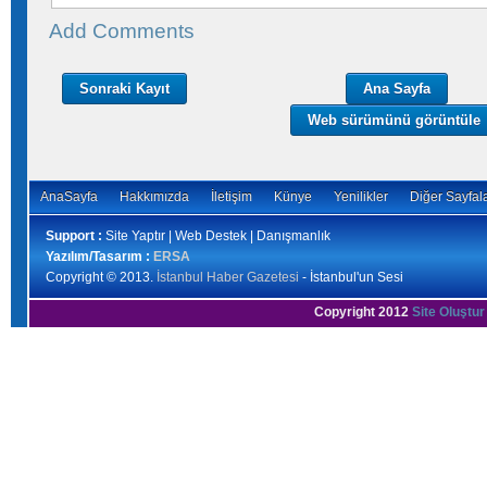
Add Comments
Sonraki Kayıt
Ana Sayfa
Web sürümünü görüntüle
AnaSayfa
Hakkımızda
İletişim
Künye
Yenilikler
Diğer Sayfal
Support :
Site Yaptır | Web Destek | Danışmanlık
Yazılım/Tasarım :
ERSA
Copyright © 2013.
İstanbul Haber Gazetesi
- İstanbul'un Sesi
Copyright 2012
Site Oluştur