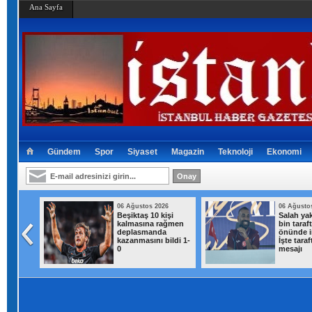
Ana Sayfa
Gündem
Spor
Siyaset
Magazin
Teknoloji
Ekonomi
026
06 Ağustos 2026
06 Ağusto
ısı
Beşiktaş 10 kişi
Salah yak
addelik
kalmasına rağmen
bin taraf
deplasmanda
önünde i
kazanmasını bildi 1-
İşte taraf
0
mesajı