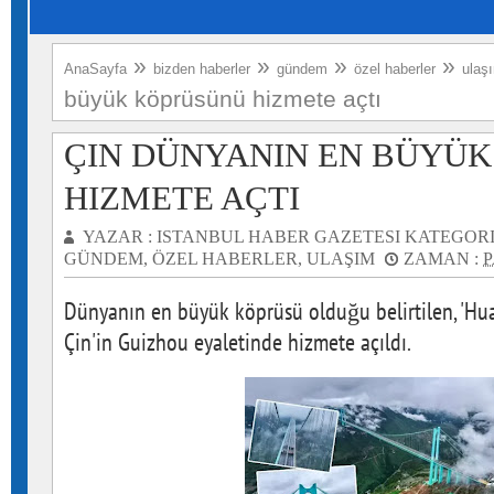
»
»
»
»
AnaSayfa
bizden haberler
gündem
özel haberler
ulaş
büyük köprüsünü hizmete açtı
ÇIN DÜNYANIN EN BÜYÜ
HIZMETE AÇTI
YAZAR :
ISTANBUL HABER GAZETESI
KATEGORI
GÜNDEM
,
ÖZEL HABERLER
,
ULAŞIM
ZAMAN :
P
Dünyanın en büyük köprüsü olduğu belirtilen, 'Hu
Çin'in Guizhou eyaletinde hizmete açıldı.