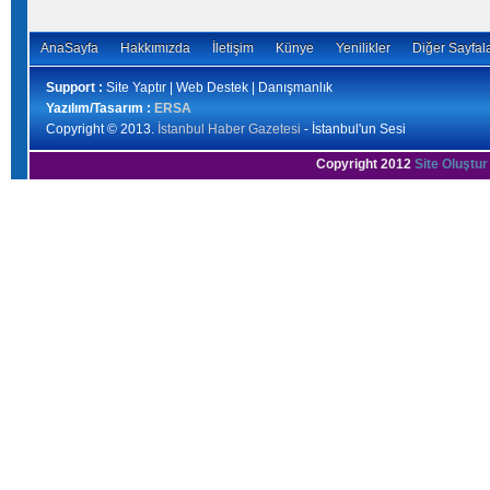
AnaSayfa
Hakkımızda
İletişim
Künye
Yenilikler
Diğer Sayfal
Support :
Site Yaptır | Web Destek | Danışmanlık
Yazılım/Tasarım :
ERSA
Copyright © 2013.
İstanbul Haber Gazetesi
- İstanbul'un Sesi
Copyright 2012
Site Oluştur