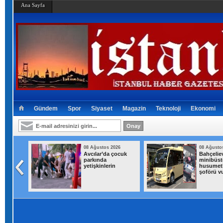
Ana Sayfa
Gündem
Spor
Siyaset
Magazin
Teknoloji
Ekonomi
026
08 Ağustos 2026
08 Ağusto
'Huzur
Avcılar’da çocuk
Bahçeliev
netimi
parkında
minibüst
yetişkinlerin
husumetl
şoförü v