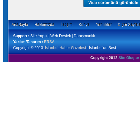
Web sürümünü görüntüle
AnaSayfa
Hakkımızda
İletişim
Künye
Yenilikler
Diğer Sayfal
Support :
Site Yaptır | Web Destek | Danışmanlık
Yazılım/Tasarım :
ERSA
Copyright © 2013.
İstanbul Haber Gazetesi
- İstanbul'un Sesi
Copyright 2012
Site Oluştur