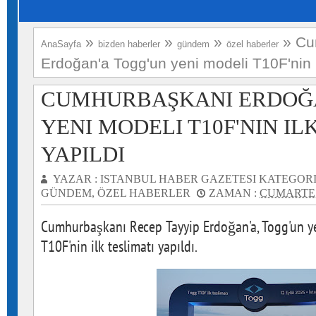
»
»
»
»
Cu
AnaSayfa
bizden haberler
gündem
özel haberler
Erdoğan'a Togg'un yeni modeli T10F'nin il
CUMHURBAŞKANI ERDOĞA
YENI MODELI T10F'NIN IL
YAPILDI
YAZAR :
ISTANBUL HABER GAZETESI
KATEGORI
GÜNDEM
,
ÖZEL HABERLER
ZAMAN :
CUMARTESI
Cumhurbaşkanı Recep Tayyip Erdoğan'a, Togg'un ye
T10F'nin ilk teslimatı yapıldı.