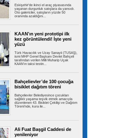
Eskişehir'de ikinci el araç piyasasında
Ümraniye’de 3 katlı binanın
yaşanan durgunluk satışlara da yansıdı.
balkonu çöktü: 2 araç hasar gördü
Oto galericiler, satışların yüzde 50
oranında azaldığını...
Ümraniye’de 3 katlı binanın 2’nci kat
balkonunda çökme meydana geldi. Olayda...
KAAN'ın yeni prototipi ilk
kez görüntülendi! İşte yeni
yüzü
Ümraniye’de otluk alanda
korkutan yangın: Mikser hortumuyla
müdahale edildi
Türk Havacılık ve Uzay Sanayii (TUSAŞ),
ismi MHP Genel Başkanı Devlet Bahçeli
Ümraniye TEM Otoyolu kenarındaki otluk
tarafından verilen Milli Muharip Uçak
alanda yangın meydana geldi. Yangın...
KAAN'ın taksi testin...
Bahçelievler’de 100 çocuğa
Türkiye, Suudi Arabistan ve
bisiklet dağıtım töreni
Pakistan üçlü savunma anlaşması imzaladı
Cumhurbaşkanı Erdoğan, çalışma ziyareti
Bahçelievler Belediyesince çocukları
kapsamında gittiği Suudi Arabistan'da...
sağlıklı yaşama teşvik etmek amacıyla
düzenlenen 43. Bisiklet Çekilişi ve Dağıtım
Töreni’nde, kura ile...
Kartal’da park halindeki minibüs
alev alev yandı
Ali Fuat Başgil Caddesi de
KARTAL’da park halindeki minibüste henüz
bilinmeyen bir nedenle yangın çıktı....
yenileniyor