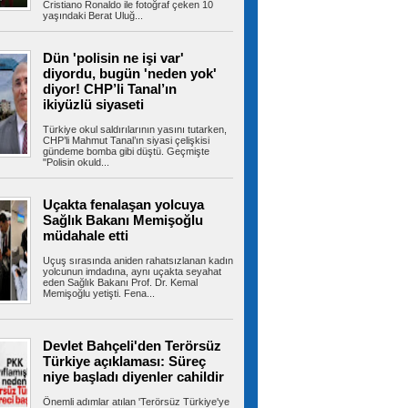
Cristiano Ronaldo ile fotoğraf çeken 10
yaşındaki Berat Uluğ...
Gizli depodan dikkat çeken
Dün 'polisin ne işi var'
görüntüler! İran, savaş ganimetlerini sergiledi
diyordu, bugün 'neden yok'
İran, savaş sırasında düşürdüğü ABD-İsrail'e ait
diyor! CHP’li Tanal’ın
uçak ve İHA'ların...
ikiyüzlü siyaseti
Türkiye okul saldırılarının yasını tutarken,
CHP’li Mahmut Tanal’ın siyasi çelişkisi
gündeme bomba gibi düştü. Geçmişte
Hür Ağbaba'nın para trafiği
"Polisin okuld...
MASAK raporunda! Ağabey Veli Ağbaba'ya
gönderilen miktar dudak uçuklattı
İzmir Büyükşehir Belediyesi'ne yönelik ikinci
Uçakta fenalaşan yolcuya
dalga operasyonda tutuklanan...
Sağlık Bakanı Memişoğlu
müdahale etti
Uçuş sırasında aniden rahatsızlanan kadın
yolcunun imdadına, aynı uçakta seyahat
İstanbul’da sıcak hava ve nem
eden Sağlık Bakanı Prof. Dr. Kemal
bunalttı: Kireçburnu Sahili Antalya plajlarını
Memişoğlu yetişti. Fena...
aratmadı
İstanbul’da etkisini sürdüren sıcak ve nemli
hava vatandaşları bunalttı....
Devlet Bahçeli'den Terörsüz
Türkiye açıklaması: Süreç
niye başladı diyenler cahildir
Tuzla’da 2 katlı işçi konteynerleri
Önemli adımlar atılan 'Terörsüz Türkiye'ye