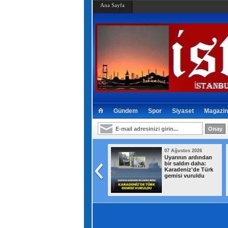
Ana Sayfa
Gündem
Spor
Siyaset
Magazin
07 Ağustos 2026
07 Ağustos 2026
Bakan Murat Kurum
Uyarının ardından
müjdeyi verdi:
bir saldırı daha:
Hatay'da 8 bin 500
Karadeniz'de Türk
konutun teslim
gemisi vuruldu
tarihi duyuruldu