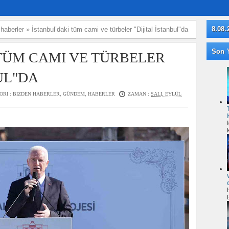
8.08.
»
haberler
»
İstanbul’daki tüm cami ve türbeler "Dijital İstanbul"da
Son Y
TÜM CAMI VE TÜRBELER
UL"DA
ORI :
BIZDEN HABERLER
,
GÜNDEM
,
HABERLER
ZAMAN :
SALI, EYLÜL