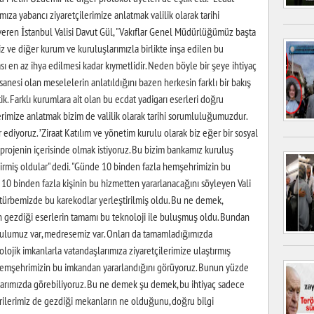
mıza yabancı ziyaretçilerimize anlatmak valilik olarak tarihi
eren İstanbul Valisi Davut Gül, "Vakıflar Genel Müdürlüğümüz başta
z ve diğer kurum ve kuruluşlarımızla birlikte inşa edilen bu
sı en az ihya edilmesi kadar kıymetlidir. Neden böyle bir şeye ihtiyaç
nesi olan meselelerin anlatıldığını bazen herkesin farklı bir bakış
ttik. Farklı kurumlara ait olan bu ecdat yadigarı eserleri doğru
erimize anlatmak bizim de valilik olarak tarihi sorumluluğumuzdur.
diyoruz. ’Ziraat Katılım ve yönetim kurulu olarak biz eğer bir sosyal
 projenin içerisinde olmak istiyoruz. Bu bizim bankamız kuruluş
 girmiş oldular" dedi. "Günde 10 binden fazla hemşehrimizin bu
10 binden fazla kişinin bu hizmetten yararlanacağını söyleyen Vali
 türbemizde bu karekodlar yerleştirilmiş oldu. Bu ne demek,
in gezdiği eserlerin tamamı bu teknoloji ile buluşmuş oldu. Bundan
kulumuz var, medresemiz var. Onları da tamamladığımızda
ojik imkanlarla vatandaşlarımıza ziyaretçilerimize ulaştırmış
 hemşehrimizin bu imkandan yararlandığını görüyoruz. Bunun yüzde
larımızda görebiliyoruz. Bu ne demek şu demek, bu ihtiyaç sadece
rilerimiz de gezdiği mekanların ne olduğunu, doğru bilgi