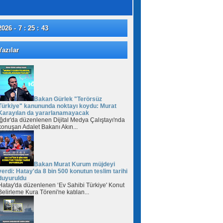
2026 - 7 : 25 : 44
azılar
Bakan Gürlek "Terörsüz
Türkiye" kanununda noktayı koydu: Murat
Karayılan da yararlanamayacak
Iğdır'da düzenlenen Dijital Medya Çalıştayı'nda
konuşan Adalet Bakanı Akın...
Bakan Murat Kurum müjdeyi
verdi: Hatay'da 8 bin 500 konutun teslim tarihi
duyuruldu
Hatay'da düzenlenen ‘Ev Sahibi Türkiye' Konut
Belirleme Kura Töreni'ne katılan...