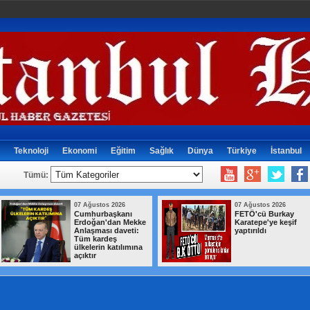
Teknoloji
Ekonomi
Eğitim
Sağlık
Dünya
Türkiye
İstanbul
Tümü:
07 Ağustos 2026
07 Ağustos 2026
Cumhurbaşkanı
FETÖ'cü Burkay
Erdoğan'dan Mekke
Karatepe'ye keşif
Anlaşması daveti:
yaptırıldı
Tüm kardeş
ülkelerin katılımına
açıktır