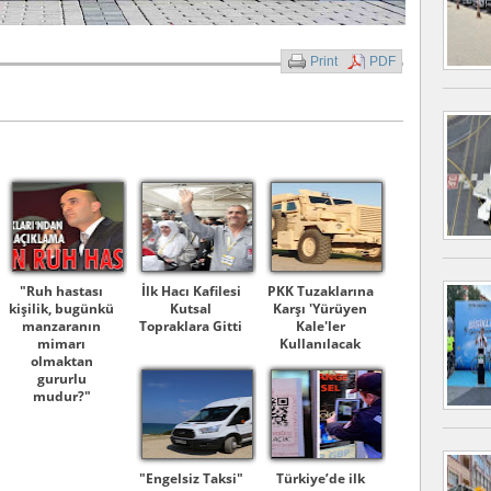
Print
PDF
"Ruh hastası
İlk Hacı Kafilesi
PKK Tuzaklarına
kişilik, bugünkü
Kutsal
Karşı 'Yürüyen
manzaranın
Topraklara Gitti
Kale'ler
mimarı
Kullanılacak
olmaktan
gururlu
mudur?"
"Engelsiz Taksi"
Türkiye’de ilk