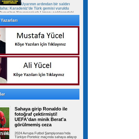
Uyarının ardından bir saldırı
daha: Karadeniz'de Türk gemisi vuruldu
Rusya'nın Novorossiysk Limanı açıklarındaki
Türk bayraklı "MV Güllük" kuru yük...
Yazarları
Cumhurbaşkanı Erdoğan'dan
Mekke Anlaşması daveti: Tüm kardeş
ülkelerin katılımına açıktır
Cumhurbaşkanı Recep Tayyip Erdoğan, Mekke
Ortak Savunma Anlaşması hakkında,...
FETÖ'cü Burkay Karatepe'ye
keşif yaptırıldı
10 yıl sonra Afyonkarahisar’da yakalanan
ler
FETÖ'cü Burkay Karatepe'nin ifadesi...
Sahaya girip Ronaldo ile
fotoğraf çektirmişti!
Suriye Türkmenlerinden Devlet
UEFA'dan minik Berat'a
Bahçeli'ye ziyaret: Suriye ordusunda yeniden
görülmemiş ceza
yapılanma gündemi
Suriye Türkmenlerinden bir heyet, Devlet
2024 Avrupa Futbol Şampiyonası'nda
Bahçeli'yi ziyaret etti. Ziyaretin...
Türkiye-Portekiz maçında sahaya atlayıp