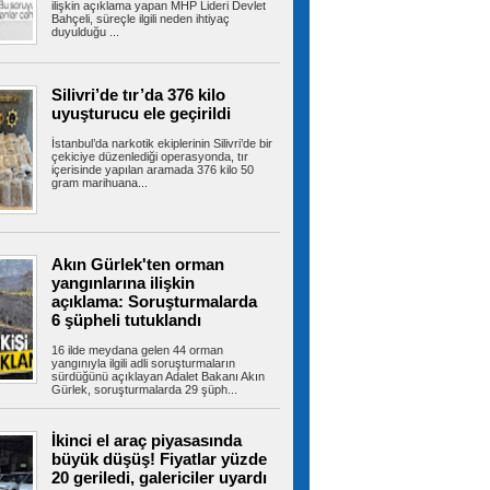
alevlere teslim oldu
ilişkin açıklama yapan MHP Lideri Devlet
Bahçeli, süreçle ilgili neden ihtiyaç
Tuzla’da 2 katlı işçi konteynerinde çıkan yangın
duyulduğu ...
ekiplerin müdahalesiyle...
Silivri’de tır’da 376 kilo
uyuşturucu ele geçirildi
İBB’den Kızılay’a meydanda yer
çıkmadı, Bahçelievler Belediyesi yer tahsis
İstanbul’da narkotik ekiplerinin Silivri’de bir
etti
çekiciye düzenlediği operasyonda, tır
İstanbul’un en yoğun yaya trafiğine ve toplu
içerisinde yapılan aramada 376 kilo 50
taşıma aktarma noktalarına sahip...
gram marihuana...
Bayrampaşa’da kamyonun
Akın Gürlek'ten orman
çarptığı yaşlı adam hayatını kaybetti
yangınlarına ilişkin
Bayrampaşa'da yolun karşısına geçmeye
açıklama: Soruşturmalarda
çalışan yaşlı adama kamyon çarptı. Yaşlı...
6 şüpheli tutuklandı
16 ilde meydana gelen 44 orman
yangınıyla ilgili adli soruşturmaların
sürdüğünü açıklayan Adalet Bakanı Akın
Bayrampaşa’nın geleceği ada
Gürlek, soruşturmalarda 29 şüph...
bazlı dönüşümle şekilleniyor
Bayrampaşa Belediyesi, ilçenin geleceğini
güvenli, planlı ve yaşanabilir bir...
İkinci el araç piyasasında
büyük düşüş! Fiyatlar yüzde
20 geriledi, galericiler uyardı