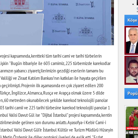
Köşe 
 projesi kapsamında, kentteki tüm tarihi cami ve tarihi türbelerin
ilişkin "Bugün itibariyle ile 603 camimiz, 225 türbemizde karekodlar
arımızın yabancı ziyaretçilerimizin gezdiği eserlerin tamamı bu
aliliği ve Ziraat Katılım Bankası’nın katkıları ile hayata geçirilen
a geçirilmişti. Projenin ilk aşamasında en çok ziyaret edilen 200
 Türkçe, İngilizce, Almanca, Rusça ve Arapça olmak üzere 5 dilde
Popü
eren, 60 metreden okunabilecek şekilde karekod teknolojili panolar
03 tarihi camii ve 225 tarihi türbesine karekod teknolojili panolar 1
tanbul Valisi Davut Gül ise "Dijital İstanbul" projesi kapsamında, kentin
leştirilmesinde gelinen son durumu anlattı. Ayasofya-i Kebir Cami-i
İstanbul Valisi Davut Gül’e İstanbul Kültür ve Turizm Müdürü Hüseyin
 Metin Özdemir ile diğer protokol üyeleri de eşlik etti. "Ecdat