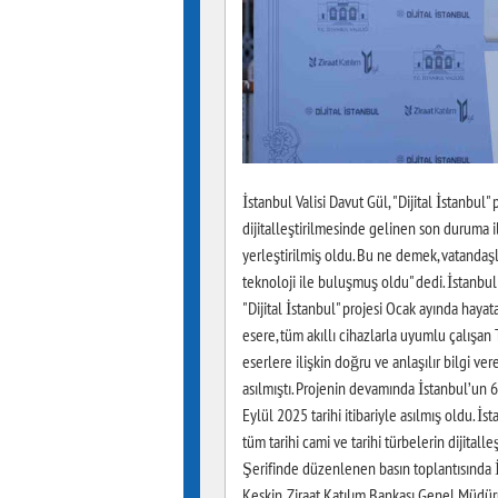
İstanbul Valisi Davut Gül, "Dijital İstanbul"
dijitalleştirilmesinde gelinen son duruma 
yerleştirilmiş oldu. Bu ne demek, vatandaşl
teknoloji ile buluşmuş oldu" dedi. İstanbul V
"Dijital İstanbul" projesi Ocak ayında hayat
esere, tüm akıllı cihazlarla uyumlu çalışan
eserlere ilişkin doğru ve anlaşılır bilgi v
asılmıştı. Projenin devamında İstanbul’un 6
Eylül 2025 tarihi itibariyle asılmış oldu. İs
tüm tarihi cami ve tarihi türbelerin dijital
Şerifinde düzenlenen basın toplantısında 
Keskin, Ziraat Katılım Bankası Genel Müdürü