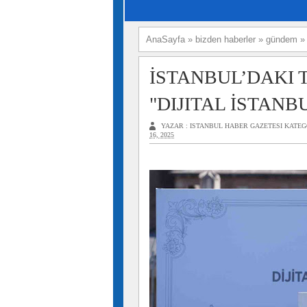
AnaSayfa
»
bizden haberler
»
gündem
İSTANBUL’DAKI 
"DIJITAL İSTANB
YAZAR :
ISTANBUL HABER GAZETESI
KATEG
16, 2025