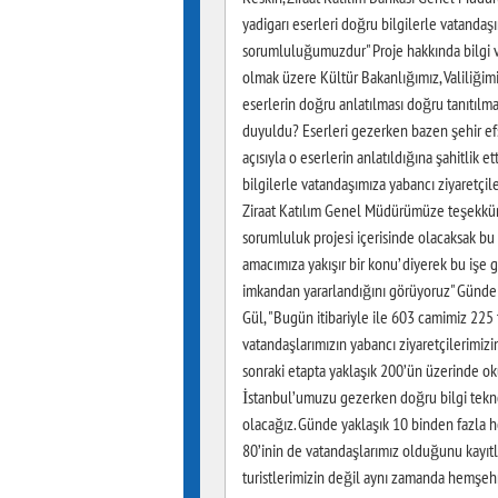
yadigarı eserleri doğru bilgilerle vatandaşı
sorumluluğumuzdur" Proje hakkında bilgi v
olmak üzere Kültür Bakanlığımız, Valiliğimi
eserlerin doğru anlatılması doğru tanıtılma
duyuldu? Eserleri gezerken bazen şehir efsa
açısıyla o eserlerin anlatıldığına şahitlik e
bilgilerle vatandaşımıza yabancı ziyaretçil
Ziraat Katılım Genel Müdürümüze teşekkür e
sorumluluk projesi içerisinde olacaksak bu
amacımıza yakışır bir konu’ diyerek bu işe
imkandan yararlandığını görüyoruz" Günde 
Gül, "Bugün itibariyle ile 603 camimiz 225
vatandaşlarımızın yabancı ziyaretçilerimiz
sonraki etapta yaklaşık 200’ün üzerinde o
İstanbul’umuzu gezerken doğru bilgi teknol
olacağız. Günde yaklaşık 10 binden fazla
80’inin de vatandaşlarımız olduğunu kayıt
turistlerimizin değil aynı zamanda hemşeh