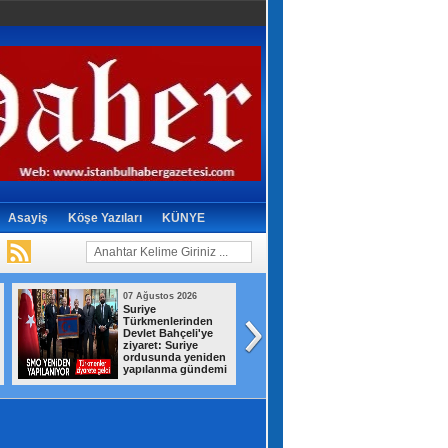
Asayiş
Köşe Yazıları
KÜNYE
07 Ağustos 2026
07 Ağustos 2026
Suriye
Gizli depodan
Türkmenlerinden
dikkat çeken
Devlet Bahçeli'ye
görüntüler! İran,
ziyaret: Suriye
savaş ganimetleri
ordusunda yeniden
sergiledi
yapılanma gündemi