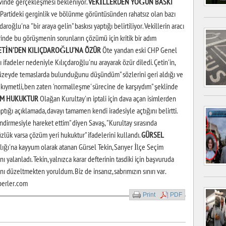
evinde gerçekleşmesi bekleniyor.
VEKİLLERDEN YOĞUN BASKI
 Partideki gerginlik ve bölünme görüntüsünden rahatsız olan bazı
roğlu'na "bir araya gelin" baskısı yaptığı belirtiliyor. Vekillerin aracı
lerinde bu görüşmenin sorunların çözümü için kritik bir adım
ETİN'DEN KILIÇDAROĞLU'NA ÖZÜR
Öte yandan eski CHP Genel
ifadeler nedeniyle Kılıçdaroğlu'nu arayarak özür diledi. Çetin'in,
 düzeyde temaslarda bulunduğunu düşündüm" sözlerini geri aldığı ve
kıymetli, ben zaten 'normalleşme' sürecine de karşıydım" şeklinde
ÜM HUKUKTUR
Olağan Kurultay'ın iptali için dava açan isimlerden
ptığı açıklamada, davayı tamamen kendi iradesiyle açtığını belirtti.
ndirmesiyle hareket ettim" diyen Savaş, "Kurultay sırasında
zlük varsa çözüm yeri hukuktur" ifadelerini kullandı.
GÜRSEL
ığı'na kayyum olarak atanan Gürsel Tekin, Sarıyer İlçe Seçim
 yalanladı. Tekin, yalnızca karar defterinin tasdiki için başvuruda
nı düzeltmekten yoruldum. Biz de insanız, sabrımızın sınırı var.
berler.com
Print
PDF