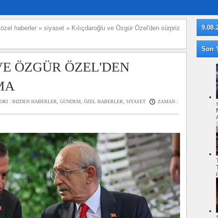
9.08.
»
özel haberler
»
siyaset
»
Kılıçdaroğlu ve Özgür Özel'den sürpriz
Son Y
VE ÖZGÜR ÖZEL'DEN
MA
ORI :
BIZDEN HABERLER
,
GÜNDEM
,
ÖZEL HABERLER
,
SIYASET
ZAMAN :