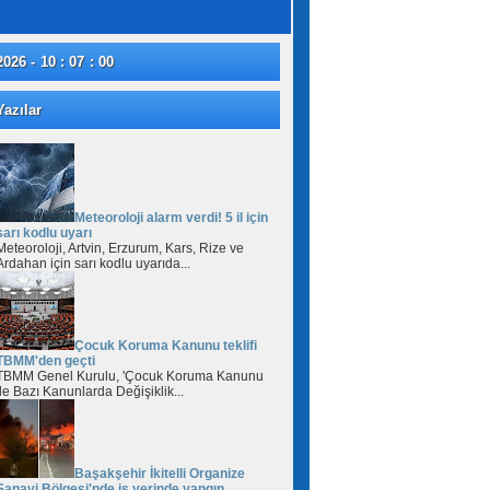
2026 - 10 : 07 : 01
azılar
Meteoroloji alarm verdi! 5 il için
sarı kodlu uyarı
Meteoroloji, Artvin, Erzurum, Kars, Rize ve
Ardahan için sarı kodlu uyarıda...
Çocuk Koruma Kanunu teklifi
TBMM'den geçti
TBMM Genel Kurulu, 'Çocuk Koruma Kanunu
ile Bazı Kanunlarda Değişiklik...
Başakşehir İkitelli Organize
Sanayi Bölgesi'nde iş yerinde yangın