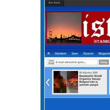
Ana Sayfa
Gündem
Spor
Siyaset
Magazin
08 Ağustos 2026
08 Ağustos 2026
Çocuk Koruma
Başakşehir İkitelli
Kanunu teklifi
Organize Sanayi
TBMM'den geçti
Bölgesi'nde iş
yerinde yangın