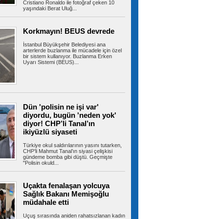
Cristiano Ronaldo ile fotoğraf çeken 10
yaşındaki Berat Uluğ...
Adalet Bakanı Gürlek ve İçişleri
Bakanı Çiftçi’den açıklamalar: Asla meydanı
boş sanmayın, devlet buradadır
İçişleri Bakanı Mustafa Çiftçi ve Adalet Bakanı
Korkmayın! BEUS devrede
Akın Gürlek, İstanbul'da...
İstanbul Büyükşehir Belediyesi ana
arterlerde buzlanma ile mücadele için özel
bir sistem kullanıyor. Buzlanma Erken
Uyarı Sistemi (BEUS)...
FETÖ’cü Burkay Karatepe’nin
gösterdiği bölgelerde silah ve mühimmat
bulunamadı
15 Temmuz darbe girişiminde Cumhurbaşkanı
Erdoğan’a yönelik suikast girişimine...
Dün 'polisin ne işi var'
diyordu, bugün 'neden yok'
diyor! CHP’li Tanal’ın
ikiyüzlü siyaseti
Hakan Fidan, Mekke
Anlaşmasına ilişkin detayları paylaştı
Türkiye okul saldırılarının yasını tutarken,
Dışişleri Bakanı Hakan Fidan, Türkiye, Pakistan
CHP’li Mahmut Tanal’ın siyasi çelişkisi
gündeme bomba gibi düştü. Geçmişte
ve Suudi Arabistan arasında...
"Polisin okuld...
Uçakta fenalaşan yolcuya
Sağlık Bakanı Memişoğlu
Fatih Belediyesi tarihî çeşmeleri
birer birer ayağa kaldırıyor
müdahale etti
Fatih Belediyesi, Osmanlı su medeniyetinin en
önemli mirasları arasında yer...
Uçuş sırasında aniden rahatsızlanan kadın