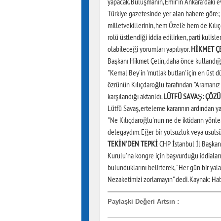
yapacak. Buluşmanın, Emir'in Ankara'daki 
Türkiye gazetesinde yer alan habere göre;
milletvekillerinin, hem Özel'e hem de Kılıçda
rolü üstlendiği iddia edilirken, parti kulis
olabileceği yorumları yapılıyor.
HİKMET Ç
Başkanı Hikmet Çetin, daha önce kullandığı 
"Kemal Bey'in 'mutlak butlan' için en üst
özrünün Kılıçdaroğlu tarafından "Aramanız 
karşılandığı aktarıldı.
LÜTFÜ SAVAŞ: ÇÖZ
Lütfü Savaş, erteleme kararının ardından ya
"Ne Kılıçdaroğlu'nun ne de iktidarın yönle
delegaydım. Eğer bir yolsuzluk veya usulsü
TEKİN'DEN TEPKİ
CHP İstanbul İl Başkanl
Kurulu'na kongre için başvurduğu iddialarını
bulunduklarını belirterek, "Her gün bir yala
Nezaketimizi zorlamayın" dedi. Kaynak: Ha
Paylaşki Değeri Artsın
: