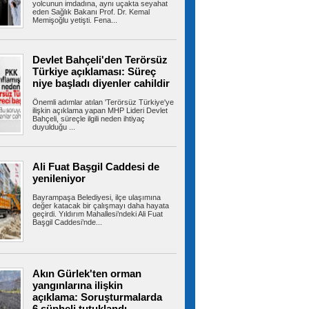
yolcunun imdadına, aynı uçakta seyahat
eden Sağlık Bakanı Prof. Dr. Kemal
Memişoğlu yetişti. Fena...
Kartal’da kontrolden çıkan
otomobil araçlara çarpıp takla attı
Devlet Bahçeli'den Terörsüz
Kartal’da yokuş aşağı süratli şekilde inen
Türkiye açıklaması: Süreç
otomobil, park halindeki 3 araca...
niye başladı diyenler cahildir
Önemli adımlar atılan 'Terörsüz Türkiye'ye
ilişkin açıklama yapan MHP Lideri Devlet
Bahçeli, süreçle ilgili neden ihtiyaç
Üsküdar'da 'Huzur İstanbul'
duyulduğu ...
denetimi
İSTANBUL'da polis ekipleri il genelinde eş
zamanlı olarak helikopter destekli...
Ali Fuat Başgil Caddesi de
yenileniyor
Bayrampaşa Belediyesi, ilçe ulaşımına
değer katacak bir çalışmayı daha hayata
Avcılar’da çocuk parkında
geçirdi. Yıldırım Mahallesi’ndeki Ali Fuat
yetişkinlerin
Başgil Caddesi’nde...
Avcılar'da bir çocuk parkında yetişkinler
arasında çıkan kavga, çevredekiler...
Akın Gürlek'ten orman
yangınlarına ilişkin
Bahçelievler'de minibüste,
açıklama: Soruşturmalarda
husumetli olduğu şoförü vurup kaçtı
Bahçelievler’de husumetli olduğu şoförü
6 şüpheli tutuklandı