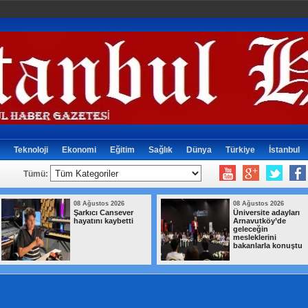
Teknoloji
Ekonomi
Eğitim
Sağlık
Dünya
Türkiye
İstanbul
Tümü:
08 Ağustos 2026
08 Ağustos 2026
Şarkıcı Cansever
Üniversite adayları
hayatını kaybetti
Arnavutköy’de
geleceğin
mesleklerini
bakanlarla konuştu