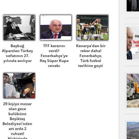
Başbuğ
TFF kararını
Kanarya'dan bir
Alparslan Türkeş
verdi!
rekor daha!
vefatının 27.
Fenerbahçe'ye
Fenerbahçe,
yılında anılıyor
flaş Süper Kupa
Türk futbol
cevabı
tarihine geçti
29 kişiye mezar
olan gece
kulübüne
Beşiktaş
Belediyesi'nden
art arda 2
ruhsat!
Hiçbirinde