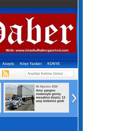
Asayiş
Köşe Yazıları
KÜNYE
08 Ağustos 2026
08 Ağustos 2026
Anız yangını
Adalet Bakanı
nedeniyle görüş
Gürlek ve İçişleri
mesafesi düştü; 13
Bakanı Çiftçi’den
araç birbirine girdi
açıklamalar: Asla
meydanı boş
sanmayın, devlet
buradadır