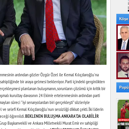
Köşe 
enmesinin ardından gözler Özgür Özel ile Kemal Kılıçdaroğlu'na
v sahipliğinde bir araya gelmesi bekleniyor. Parti içindeki gerginlikten
Popü
 gerçekleşmesi planlanan buluşmanın, sorunların çözümü için kritik bir
ışmalı kurultay davasının 24 Ekim'e ertelenmesinin ardından parti
mayları süreci "iyi senaryolardan biri gerçekleşti" sözleriyle
e selefi Kemal Kılıçdaroğlu'nun sessizliği dikkat çekti. İki liderin
leceği öğrenildi.
BEKLENEN BULUŞMA ANKARA'DA OLABİLİR
rup Başkanvekili ve Ankara Milletvekili Murat Emir ev sahipliği