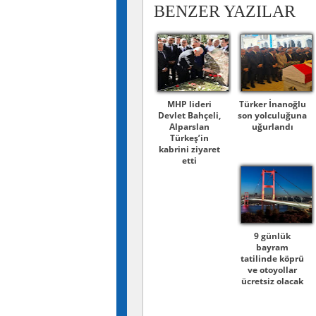
BENZER YAZILAR
MHP lideri
Türker İnanoğlu
Devlet Bahçeli,
son yolculuğuna
Alparslan
uğurlandı
Türkeş’in
kabrini ziyaret
etti
9 günlük
bayram
tatilinde köprü
ve otoyollar
ücretsiz olacak