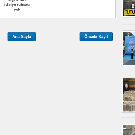
itfaiye ruhsatı
yok
Ana Sayfa
Önceki Kayıt