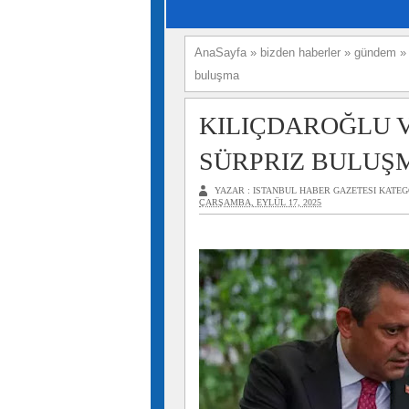
AnaSayfa
»
bizden haberler
»
gündem
buluşma
KILIÇDAROĞLU 
SÜRPRIZ BULUŞ
YAZAR :
ISTANBUL HABER GAZETESI
KATEG
ÇARŞAMBA, EYLÜL 17, 2025