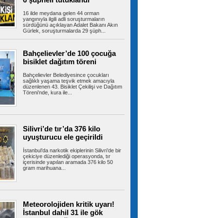
minibüste bacağından vurdu. Şoför...
16 ilde meydana gelen 44 orman
yangınıyla ilgili adli soruşturmaların
sürdüğünü açıklayan Adalet Bakanı Akın
Gürlek, soruşturmalarda 29 şüph...
Mekke Anlaşması, Türkiye'nin
askeri kapasitesini yeniden uluslararası
Bahçelievler’de 100 çocuğa
kamuoyunun gündemine getirdi
bisiklet dağıtım töreni
Türkiye, Suudi Arabistan ve Pakistan tarafından
imzalanan Mekke Anlaşması,...
Bahçelievler Belediyesince çocukları
sağlıklı yaşama teşvik etmek amacıyla
düzenlenen 43. Bisiklet Çekilişi ve Dağıtım
Töreni’nde, kura ile...
TBMM'de Çocuk Koruma
Kanunu teklifinde 6 madde daha kabul edildi
TBMM Genel Kurulu'nda görüşmeleri süren
Çocuk Koruma Kanunu ile Bazı Kanunlarda...
Silivri’de tır’da 376 kilo
uyuşturucu ele geçirildi
İstanbul’da narkotik ekiplerinin Silivri’de bir
çekiciye düzenlediği operasyonda, tır
içerisinde yapılan aramada 376 kilo 50
MGM'den İstanbul için sağanak
gram marihuana...
yağış uyarısı
İstanbul'da bunaltan sıcaklıklara bir gün ara
veriliyor. Meteoroloji Genel...
Meteorolojiden kritik uyarı!
İstanbul dahil 31 ile gök