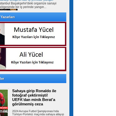
İstanbul Başakşehir'deki organize sanayi
bölgesinde bir iş yerinde yangın...
Yazarları
Şarkıcı Cansever hayatını
kaybetti
Arabesk müziğin güçlü isimlerinden şarkıcı
Cansever'den acı haber geldi. Bir...
Üniversite adayları
Arnavutköy’de geleceğin mesleklerini
bakanlarla konuştu
ARNAVUTKÖY Belediyesi ile ÖnceÖğrenci
Üniversite Tercih ve Rehberlik Destek...
ler
Sahaya girip Ronaldo ile
Anız yangını nedeniyle görüş
mesafesi düştü; 13 araç birbirine girdi
fotoğraf çektirmişti!
Afyonkarahisar'da anız yangını sırasında oluşan
UEFA'dan minik Berat'a
yoğun duman, zincirleme kazaya...
görülmemiş ceza
2024 Avrupa Futbol Şampiyonası'nda
Türkiye-Portekiz maçında sahaya atlayıp