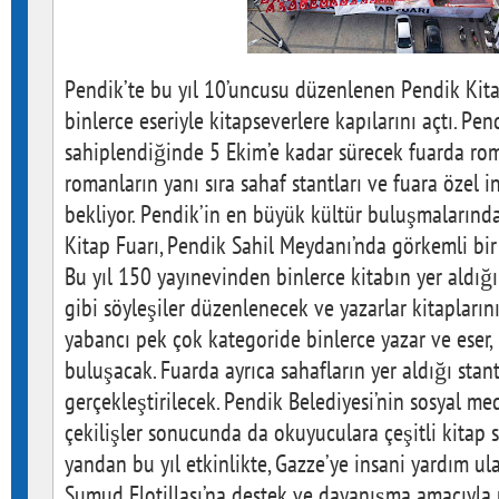
Pendik’te bu yıl 10’uncusu düzenlenen Pendik Kita
binlerce eseriyle kitapseverlere kapılarını açtı. Pen
sahiplendiğinde 5 Ekim’e kadar sürecek fuarda roma
romanların yanı sıra sahaf stantları ve fuara özel in
bekliyor. Pendik’in en büyük kültür buluşmalarınd
Kitap Fuarı, Pendik Sahil Meydanı’nda görkemli bir 
Bu yıl 150 yayınevinden binlerce kitabın yer aldı
gibi söyleşiler düzenlenecek ve yazarlar kitaplarını
yabancı pek çok kategoride binlerce yazar ve eser, 
buluşacak. Fuarda ayrıca sahafların yer aldığı stan
gerçekleştirilecek. Pendik Belediyesi’nin sosyal m
çekilişler sonucunda da okuyuculara çeşitli kitap s
yandan bu yıl etkinlikte, Gazze’ye insani yardım u
Sumud Flotillası’na destek ve dayanışma amacıyla 