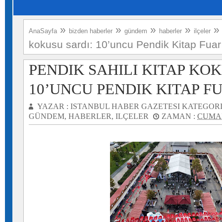
»
»
»
»
AnaSayfa
bizden haberler
gündem
haberler
ilçeler
kokusu sardı: 10’uncu Pendik Kitap Fuar
PENDIK SAHILI KITAP KOK
10’UNCU PENDIK KITAP F
YAZAR :
ISTANBUL HABER GAZETESI
KATEGORI
GÜNDEM
,
HABERLER
,
ILÇELER
ZAMAN :
CUMAR