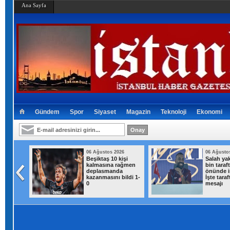
Ana Sayfa
Gündem
Spor
Siyaset
Magazin
Teknoloji
Ekonomi
026
06 Ağustos 2026
06 Ağusto
ısı
Beşiktaş 10 kişi
Salah yak
addelik
kalmasına rağmen
bin taraf
deplasmanda
önünde i
kazanmasını bildi 1-
İşte taraf
0
mesajı