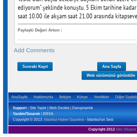
ediyorum" şeklinde konuştu. 5 Ekim tarihine kadar
saat 10.00 ile akşam saat 21.00 arasında kitapsever
Paylaşki Değeri Artsın
:
Add Comments
Sonraki Kayıt
Ana Sayfa
Web sürümünü görüntüle
AnaSayfa
Hakkımızda
İletişim
Künye
Yenilikler
Diğer Sayfal
Support :
Site Yaptır | Web Destek | Danışmanlık
Yazılım/Tasarım :
ERSA
Copyright © 2013.
İstanbul Haber Gazetesi
- İstanbul'un Sesi
Copyright 2012
Site Oluştur