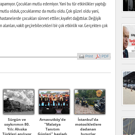
pamıyor. Çocukları mutlu edemiyor. Yani bu tür etkinlikler yaptığı
 mutlu olduk, çocuklarımız da mutlu oldu. Çok güzel oldu yani,
astanelerde çocukları sünnet ettiler, kıyafet dağıttılar. Değişik
n alanları, vakit geçirebilecekleri bir çok etkinlik var. Gerçekten çok
Print
PDF
Sürgün ve
Arnavutköy’de
İstanbul’da
soykırımın 80.
"Malatya
motosikletlere
Yılı: Ahıska
Tanıtım
dadanan
Türkleri anılıyor
Günleri" başladı
hırsızlar