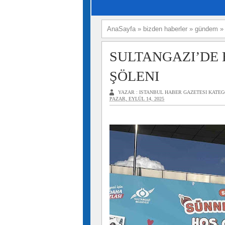
AnaSayfa
»
bizden haberler
»
gündem
SULTANGAZI’DE 
ŞÖLENI
YAZAR :
ISTANBUL HABER GAZETESI
KATEG
PAZAR, EYLÜL 14, 2025