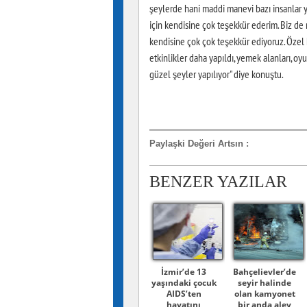
şeylerde hani maddi manevi bazı insanlar ya
için kendisine çok teşekkür ederim. Biz de
kendisine çok çok teşekkür ediyoruz. Özel h
etkinlikler daha yapıldı, yemek alanları, oyu
güzel şeyler yapılıyor" diye konuştu.
Paylaşki Değeri Artsın
:
BENZER YAZILAR
İzmir’de 13
Bahçelievler’de
yaşındaki çocuk
seyir halinde
AIDS’ten
olan kamyonet
hayatını
bir anda alev