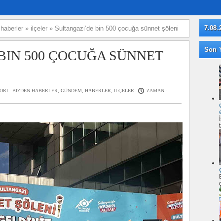
7.08.
»
haberler
»
ilçeler
»
Sultangazi’de bin 500 çocuğa sünnet şöleni
Son Y
BIN 500 ÇOCUĞA SÜNNET
ORI :
BIZDEN HABERLER
,
GÜNDEM
,
HABERLER
,
ILÇELER
ZAMAN :