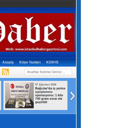
Asayiş
Köşe Yazıları
KÜNYE
07 Ağustos 2026
07 Ağustos 2026
Bağcılar’da iş yerine
Çatalca'da eğitim
uyuşturucu
uçağı sert iniş yap
operasyonu: 1 kilo
Öğrenci pilot yara
740 gram esrar ele
geçirildi