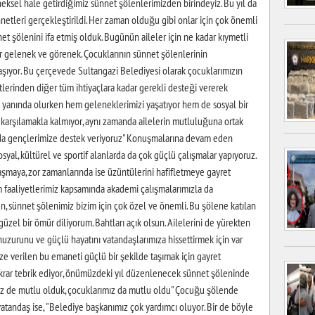
ksel hale getirdiğimiz sünnet şölenlerimizden birindeyiz. Bu yıl da
tleri gerçekleştirildi. Her zaman olduğu gibi onlar için çok önemli
t şölenini ifa etmiş olduk. Bugünün aileler için ne kadar kıymetli
bir gelenek ve görenek. Çocuklarının sünnet şölenlerinin
aşıyor. Bu çerçevede Sultangazi Belediyesi olarak çocuklarımızın
etlerinden diğer tüm ihtiyaçlara kadar gerekli desteği vererek
n yanında olurken hem geleneklerimizi yaşatıyor hem de sosyal bir
ı karşılamakla kalmıyor, aynı zamanda ailelerin mutluluğuna ortak
a da gençlerimize destek veriyoruz" Konuşmalarına devam eden
syal, kültürel ve sportif alanlarda da çok güçlü çalışmalar yapıyoruz.
laşmaya, zor zamanlarında ise üzüntülerini hafifletmeye gayret
im faaliyetlerimiz kapsamında akademi çalışmalarımızla da
, sünnet şölenimiz bizim için çok özel ve önemli. Bu şölene katılan
güzel bir ömür diliyorum. Bahtları açık olsun. Ailelerini de yürekten
uzurunu ve güçlü hayatını vatandaşlarımıza hissettirmek için var
e verilen bu emaneti güçlü bir şekilde taşımak için gayret
tekrar tebrik ediyor, önümüzdeki yıl düzenlenecek sünnet şöleninde
iz de mutlu olduk, çocuklarımız da mutlu oldu" Çocuğu şölende
tandaş ise, "Belediye başkanımız çok yardımcı oluyor. Bir de böyle