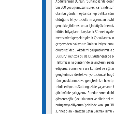
Abdurrahman Dursun, "Sultangazi’de gelene
bin 500 çocuğumuzun süreç içerisinde sünne
olan bu günde, meydanda hep birlikte sünne
olduğunu biliyoruz. Aileler açısından bu, 
gerçekleştirilmesi onlar için büyük önem t
bütün ihtiyaçlarını karşıladık. Sünnet kıyaf
merasimleri gerçekleştirdik. Çocuklarımızı
çerçeveden bakıyoruz. Onların ihtiyaçların
oluyoruz" dedi. "Akademi çalışmalarımızl
Dursun, "Yalnızca bu değil, Sultangazi’de so
Halkımızın iyi günlerinde sevinçlerini pay
ediyoruz. Bunun yanı sıra kültürel ve eğit
gençlerimize destek veriyoruz. Ancak bugün
tüm çocuklarımıza ve gençlerimize hayırlı, 
tebrik ediyorum. Sultangazi’de yaşamanın h
gücümüzle çalışıyoruz. Bundan sonra da biz
göstereceğiz. Çocuklarımızı ve ailelerini 
buluşmayı diliyorum" şeklinde konuştu. "B
sünnet olan Ramazan Çetin Çakmak isimli va