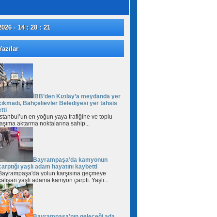
2026 - 14 : 28 : 22
azılar
İBB’den Kızılay’a meydanda yer
çıkmadı, Bahçelievler Belediyesi yer tahsis
etti
İstanbul’un en yoğun yaya trafiğine ve toplu
taşıma aktarma noktalarına sahip...
Bayrampaşa’da kamyonun
çarptığı yaşlı adam hayatını kaybetti
Bayrampaşa'da yolun karşısına geçmeye
çalışan yaşlı adama kamyon çarptı. Yaşlı...
Bayrampaşa’nın geleceği ada