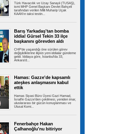
Türk Havacılık ve Uzay Sanayii (TUSAŞ),
maddelik açıklama
ismi MHP Genel Başkanı Devlet Bahçeli
MGK toplantısı sonrası yapılan 8 maddelik yazılı
tarafından verilen Milli Muharip Uçak
açıklamada Terörsüz Türkiye...
KAAN'ın taksi testin...
Barış Yarkadaş'tan bomba
Beşiktaş 10 kişi kalmasına
iddia! Gürsel Tekin 33 ilçe
rağmen deplasmanda kazanmasını bildi 1-0
başkanını görevden aldı
Beşiktaş, UEFA Avrupa Ligi 3. eleme turu ilk
maçında Çekya ekibi Hradec...
CHP'de yaşandığı öne sürülen görev
değişikliklerine ilişkin yeni iddialar gündeme
geldi. İddiaya göre, İstanbul'da 33,
Ankara'd...
Salah yaklaşık 30 bin taraftarın
önünde imzayı attı! İşte taraftarlara mesajı
Hamas: Gazze'de kapsamlı
Trabzonspor yeni transferi Muhammed Salah,
Şenol Güneş Spor Kompleksi'ndeki...
ateşkes anlaşmasını kabul
ettik
Hamas Siyasi Büro Üyesi Gazi Hamad,
İsrail'in Gazze'den çekilmesi, yeniden imar,
uluslararası bir gücün konuşlanması ve
Avcılar Belediye Başkanı Utku
Ulusal Komi...
Caner Çaykara hakkında tahliye kararı verildi
Mayıs 2025’te Aziz İhsan Aktaş davası
kapsamında tutuklanan Avcılar Belediye...
Fenerbahçe Hakan
Çalhanoğlu'nu bitiriyor