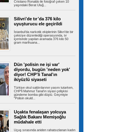
Cristiano Ronaldo ile fotoğraf çeken 10
yaşındaki Berat Uluğ...
Kartal’da park halindeki minibüs
alev alev yandı
KARTAL’da park halindeki minibüste henüz
Silivri’de tır’da 376 kilo
bilinmeyen bir nedenle yangın çıktı....
uyuşturucu ele geçirildi
İstanbul’da narkotik ekiplerinin Silivri’de bir
çekiciye düzenlediği operasyonda, tır
içerisinde yapılan aramada 376 kilo 50
gram marihuana...
Meteorolojiden kritik uyarı!
İstanbul dahil 31 ile gök gürültülü sağanak
geliyor
Meteoroloji Genel Müdürlüğünden alınan son
değerlendirmelere göre, yurt...
Dün 'polisin ne işi var'
diyordu, bugün 'neden yok'
diyor! CHP’li Tanal’ın
ikiyüzlü siyaseti
Bahçelievler’de 100 çocuğa
bisiklet dağıtım töreni
Türkiye okul saldırılarının yasını tutarken,
Bahçelievler Belediyesince çocukları sağlıklı
CHP’li Mahmut Tanal’ın siyasi çelişkisi
gündeme bomba gibi düştü. Geçmişte
yaşama teşvik etmek amacıyla...
"Polisin okuld...
Uçakta fenalaşan yolcuya
Sağlık Bakanı Memişoğlu
Bağcılar’da iş yerine uyuşturucu
operasyonu: 1 kilo 740 gram esrar ele
müdahale etti
geçirildi
İstanbul Bağcılar’da uyuşturucu madde ticareti
Uçuş sırasında aniden rahatsızlanan kadın