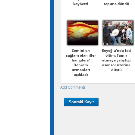
kaybetti
topuna döndü
Zemini en
Beyoğlu’nda feci
sağlam olan iller
ölüm: Tamir
hangileri?
etmeye çalıştığı
Deprem
asansör üzerine
uzmanları
düştü
açıkladı
Add Comments
Sonraki Kayıt