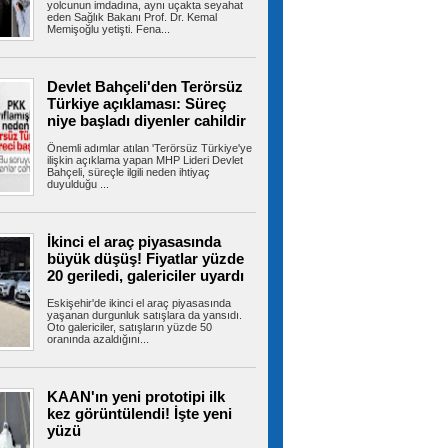
yapıldığı belirlenen bir iş...
yolcunun imdadına, aynı uçakta seyahat
eden Sağlık Bakanı Prof. Dr. Kemal
Memişoğlu yetişti. Fena...
Çatalca'da eğitim uçağı sert iniş
Devlet Bahçeli'den Terörsüz
yaptı: Öğrenci pilot yaralı
Türkiye açıklaması: Süreç
Çatalca Hazarfen Havalimanı'nda eğitim uçuşu
niye başladı diyenler cahildir
sırasında sert iniş yapan uçakta...
Önemli adımlar atılan 'Terörsüz Türkiye'ye
ilişkin açıklama yapan MHP Lideri Devlet
Bahçeli, süreçle ilgili neden ihtiyaç
duyulduğu ...
3 Bakanlık düğmeye bastı!
Okullarda yeni dönem: 81 ilde 30 bin yeni
güvenlik görevlisi istihdam edilecek
Yeni eğitim yılında okul güvenliğinin
İkinci el araç piyasasında
sağlanması için İçişleri Bakanlığı, Milli...
büyük düşüş! Fiyatlar yüzde
20 geriledi, galericiler uyardı
Eskişehir'de ikinci el araç piyasasında
yaşanan durgunluk satışlara da yansıdı.
Oto galericiler, satışların yüzde 50
Üsküdar'da şaibeli başkan vekili
oranında azaldığını...
seçimi: Mahkeme iptal kararı verebilir
Sinem Dedetaş'ın yerine geçecek başkan
vekilinin seçimi sırasında AK Partili...
KAAN'ın yeni prototipi ilk
kez görüntülendi! İşte yeni
yüzü
MGK toplantısı sonrası 8