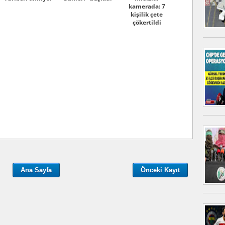
kamerada: 7
kişilik çete
çökertildi
Ana Sayfa
Önceki Kayıt