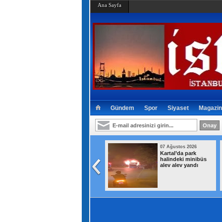
Ana Sayfa
Gündem
Spor
Siyaset
Magazin
07 Ağustos 2026
07 Ağustos 2026
Türkiye, Suudi
Kartal’da park
Arabistan ve
halindeki minibüs
Pakistan üçlü
alev alev yandı
savunma anlaşması
imzaladı