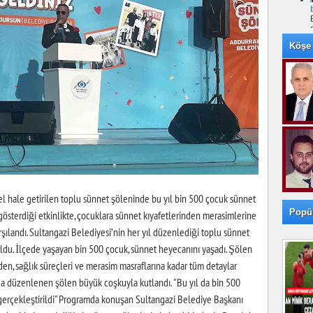
Köşe 
l hale getirilen toplu sünnet şöleninde bu yıl bin 500 çocuk sünnet
Popü
gösterdiği etkinlikte, çocuklara sünnet kıyafetlerinden merasimlerine
rşılandı. Sultangazi Belediyesi’nin her yıl düzenlediği toplu sünnet
oldu. İlçede yaşayan bin 500 çocuk, sünnet heyecanını yaşadı. Şölen
den, sağlık süreçleri ve merasim masraflarına kadar tüm detaylar
da düzenlenen şölen büyük coşkuyla kutlandı. "Bu yıl da bin 500
gerçekleştirildi" Programda konuşan Sultangazi Belediye Başkanı