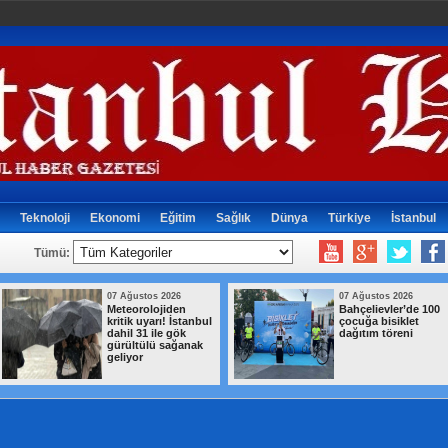
Teknoloji
Ekonomi
Eğitim
Sağlık
Dünya
Türkiye
İstanbul
Tümü:
07 Ağustos 2026
07 Ağustos 2026
Meteorolojiden
Bahçelievler’de 100
kritik uyarı! İstanbul
çocuğa bisiklet
dahil 31 ile gök
dağıtım töreni
gürültülü sağanak
geliyor