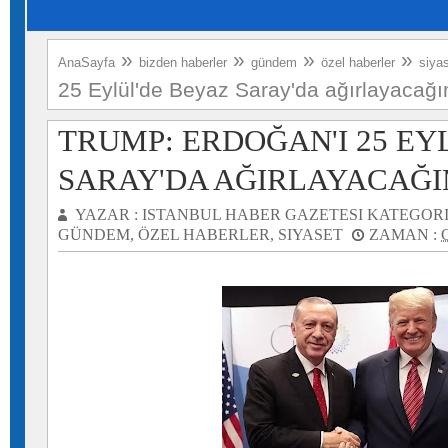
»
»
»
»
AnaSayfa
bizden haberler
gündem
özel haberler
siya
25 Eylül'de Beyaz Saray'da ağırlayacağ
TRUMP: ERDOĞAN'I 25 EY
SARAY'DA AĞIRLAYACAĞ
YAZAR :
ISTANBUL HABER GAZETESI
KATEGORI
GÜNDEM
,
ÖZEL HABERLER
,
SIYASET
ZAMAN :