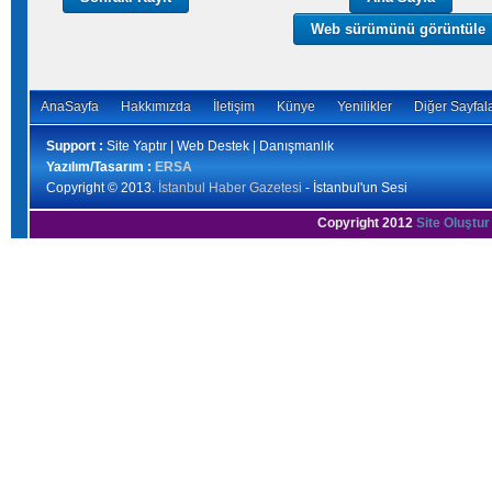
Web sürümünü görüntüle
AnaSayfa
Hakkımızda
İletişim
Künye
Yenilikler
Diğer Sayfal
Support :
Site Yaptır | Web Destek | Danışmanlık
Yazılım/Tasarım :
ERSA
Copyright © 2013.
İstanbul Haber Gazetesi
- İstanbul'un Sesi
Copyright 2012
Site Oluştur