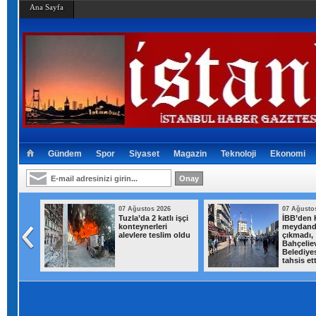
Ana Sayfa
Gündem
Spor
Siyaset
Magazin
Teknoloji
Ekonomi
026
07 Ağustos 2026
07 Ağusto
sıcak
Tuzla’da 2 katlı işçi
İBB’den K
m
konteynerleri
meydand
ireçburnu
alevlere teslim oldu
çıkmadı,
ya
Bahçeliev
ratmadı
Belediyes
tahsis ett