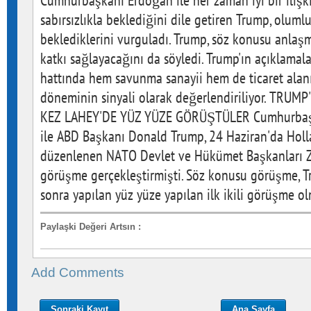
Cumhurbaşkanı Erdoğan ile her zaman iyi bir iliş
sabırsızlıkla beklediğini dile getiren Trump, oluml
beklediklerini vurguladı. Trump, söz konusu anlaşma
katkı sağlayacağını da söyledi. Trump'ın açıklamal
hattında hem savunma sanayii hem de ticaret alanın
döneminin sinyali olarak değerlendiriliyor. TRU
KEZ LAHEY'DE YÜZ YÜZE GÖRÜŞTÜLER Cumhurbaşk
ile ABD Başkanı Donald Trump, 24 Haziran'da Holl
düzenlenen NATO Devlet ve Hükümet Başkanları Zi
görüşme gerçekleştirmişti. Söz konusu görüşme, T
sonra yapılan yüz yüze yapılan ilk ikili görüşme o
Paylaşki Değeri Artsın
:
Add Comments
Sonraki Kayıt
Ana Sayfa