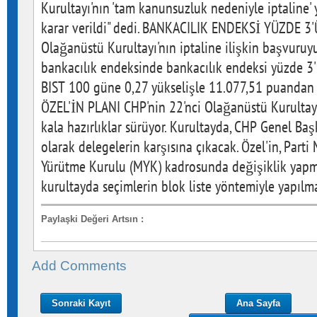
Kurultayı'nın 'tam kanunsuzluk nedeniyle iptaline' 
karar verildi" dedi. BANKACILIK ENDEKSİ YÜZDE 3
Olağanüstü Kurultayı'nın iptaline ilişkin başvuru
bankacılık endeksinde bankacılık endeksi yüzde 3'ü
BIST 100 güne 0,27 yükselişle 11.077,51 puandan
ÖZEL'İN PLANI CHP'nin 22'nci Olağanüstü Kurultayı
kala hazırlıklar sürüyor. Kurultayda, CHP Genel Ba
olarak delegelerin karşısına çıkacak. Özel'in, Parti
Yürütme Kurulu (MYK) kadrosunda değişiklik yapma
kurultayda seçimlerin blok liste yöntemiyle yapılma
Paylaşki Değeri Artsın
:
Add Comments
Sonraki Kayıt
Ana Sayfa