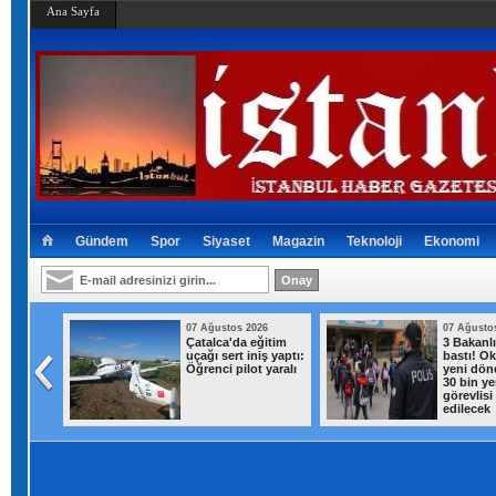
Ana Sayfa
Gündem
Spor
Siyaset
Magazin
Teknoloji
Ekonomi
026
07 Ağustos 2026
07 Ağusto
iş yerine
Çatalca'da eğitim
3 Bakanl
uçağı sert iniş yaptı:
bastı! Ok
 1 kilo
Öğrenci pilot yaralı
yeni dön
ar ele
30 bin ye
görevlisi
edilecek