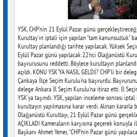
YSK, CHP'nin 21 Eylül Pazar günü gerçekleştireceğ
Kurultay'ın iptali için yapılan "tam kanunsuzluk" b
Kurultay planlandığı tarihte yapılacak. Yüksek Seç
Eylül Pazar günü yapılacak 22'nci Olağanüstü Kurul
başvurusunu reddetti. Böylece kurultayın planland
açıldı. KONU YSK'YA NASIL GELDİ? CHP'li bir delege,
Çankaya İlçe Seçim Kurulu'na başvurdu. Başvurunu
delege Ankara İl Seçim Kurulu'na itiraz etti. İl Seç
YSK'ya taşındı. YSK, yapılan inceleme sonrası iptal
kurultayın yapılmasına karar verdi. Alınan kararla b
Olağanüstü Kurultayı, 21 Eylül Pazar günü gerçekl
AÇIKLADI Kameraların karşısına geçerek konuyla i
Başkanı Ahmet Yener, "CHP'nin Pazar günü yapılac