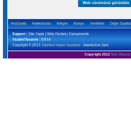
Web sürümünü görüntüle
AnaSayfa
Hakkımızda
İletişim
Künye
Yenilikler
Diğer Sayfal
Support :
Site Yaptır | Web Destek | Danışmanlık
Yazılım/Tasarım :
ERSA
Copyright © 2013.
İstanbul Haber Gazetesi
- İstanbul'un Sesi
Copyright 2012
Site Oluştur