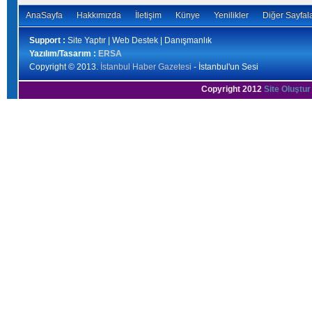
AnaSayfa
Hakkımızda
İletişim
Künye
Yenilikler
Diğer Sayfal
Support :
Site Yaptır | Web Destek | Danışmanlık
Yazılım/Tasarım :
ERSA
Copyright © 2013.
İstanbul Haber Gazetesi
- İstanbul'un Sesi
Copyright 2012
Site Oluştur