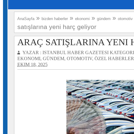
»
»
»
»
AnaSayfa
bizden haberler
ekonomi
gündem
otomotiv
satışlarına yeni harç geliyor
ARAÇ SATIŞLARINA YENI
YAZAR :
ISTANBUL HABER GAZETESI
KATEGORI
EKONOMI
,
GÜNDEM
,
OTOMOTIV
,
ÖZEL HABERLER
EKIM 18, 2025