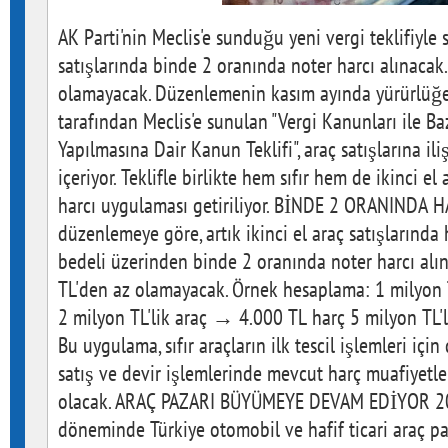
AK Parti'nin Meclis'e sunduğu yeni vergi teklifiyle sı
satışlarında binde 2 oranında noter harcı alınacak.
olamayacak. Düzenlemenin kasım ayında yürürlüğe 
tarafından Meclis'e sunulan "Vergi Kanunları ile B
Yapılmasına Dair Kanun Teklifi", araç satışlarına i
içeriyor. Teklifle birlikte hem sıfır hem de ikinci el
harcı uygulaması getiriliyor. BİNDE 2 ORANINDA
düzenlemeye göre, artık ikinci el araç satışlarında h
bedeli üzerinden binde 2 oranında noter harcı alı
TL'den az olamayacak. Örnek hesaplama: 1 milyon 
2 milyon TL'lik araç → 4.000 TL harç 5 milyon TL
Bu uygulama, sıfır araçların ilk tescil işlemleri için
satış ve devir işlemlerinde mevcut harç muafiyetl
olacak. ARAÇ PAZARI BÜYÜMEYE DEVAM EDİYOR 202
döneminde Türkiye otomobil ve hafif ticari araç paz