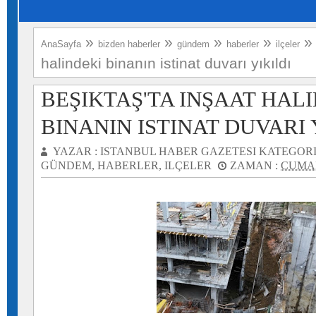
»
»
»
»
AnaSayfa
bizden haberler
gündem
haberler
ilçeler
halindeki binanın istinat duvarı yıkıldı
BEŞIKTAŞ'TA INŞAAT HAL
BINANIN ISTINAT DUVARI 
YAZAR :
ISTANBUL HABER GAZETESI
KATEGORI
GÜNDEM
,
HABERLER
,
ILÇELER
ZAMAN :
CUMAR