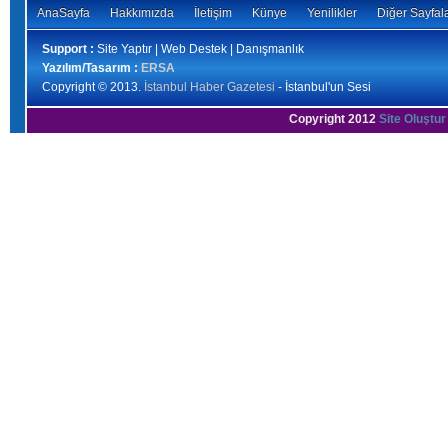
AnaSayfa
Hakkımızda
İletişim
Künye
Yenilikler
Diğer Sayfal
Support :
Site Yaptır | Web Destek | Danışmanlık
Yazılım/Tasarım :
ERSA
Copyright © 2013.
İstanbul Haber Gazetesi
- İstanbul'un Sesi
Copyright 2012
Site Oluştur