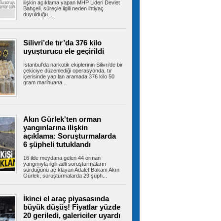
ilişkin açıklama yapan MHP Lideri Devlet
Bahçeli, süreçle ilgili neden ihtiyaç
duyulduğu ...
Fantezi Lig'i kuruluyor: Ödülü de
bomba
Türkiye Futbol Federasyonu, herkesin
katılabileceği "Fantezi Lig" projesini...
Silivri’de tır’da 376 kilo
uyuşturucu ele geçirildi
İstanbul’da narkotik ekiplerinin Silivri’de bir
çekiciye düzenlediği operasyonda, tır
Terörsüz Türkiye yasa teklifi,
içerisinde yapılan aramada 376 kilo 50
gram marihuana...
Meclis Adalet Komisyonu'nda kabul edildi
Terörsüz Türkiye sürecinin hukuki altyapısını
oluşturmak amacıyla hazırlanan...
Akın Gürlek'ten orman
yangınlarına ilişkin
Kartal’da kontrolden çıkan
açıklama: Soruşturmalarda
otomobil araçlara çarpıp takla attı
6 şüpheli tutuklandı
Kartal’da yokuş aşağı süratli şekilde inen
otomobil, park halindeki 3 araca...
16 ilde meydana gelen 44 orman
yangınıyla ilgili adli soruşturmaların
sürdüğünü açıklayan Adalet Bakanı Akın
Gürlek, soruşturmalarda 29 şüph...
Çekmeköy’de istinat duvarı
İkinci el araç piyasasında
yıkılan inşaatın yanındaki 5 katlı bina
boşaltıldı
büyük düşüş! Fiyatlar yüzde
Çekmeköy’de bir inşaatın istinat duvarı çöktü.
20 geriledi, galericiler uyardı
Ekipler, bitişikteki 5 katlı...