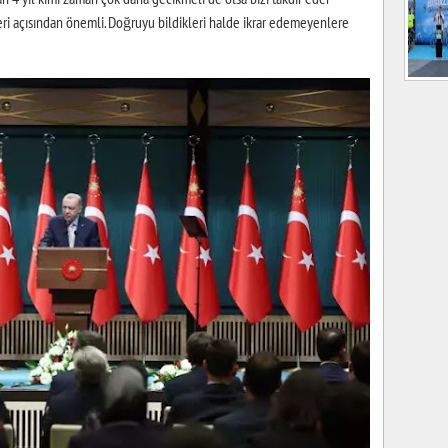
i açısından önemli. Doğruyu bildikleri halde ikrar edemeyenlere