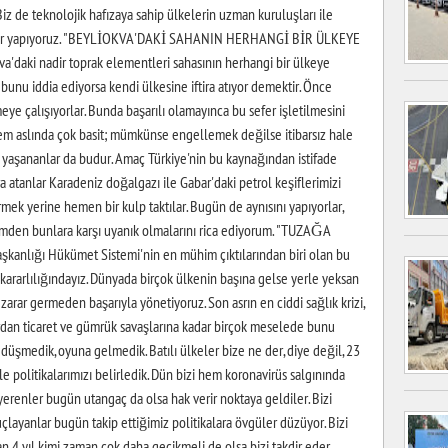
iz de teknolojik hafızaya sahip ülkelerin uzman kuruluşları ile
şmeler yapıyoruz. "BEYLİOKVA'DAKİ SAHANIN HERHANGİ BİR ÜLKEYE
aki nadir toprak elementleri sahasının herhangi bir ülkeye
 bunu iddia ediyorsa kendi ülkesine iftira atıyor demektir. Önce
ye çalışıyorlar. Bunda başarılı olamayınca bu sefer işletilmesini
m aslında çok basit; mümkünse engellemek değilse itibarsız hale
li yaşananlar da budur. Amaç Türkiye'nin bu kaynağından istifade
 atanlar Karadeniz doğalgazı ile Gabar'daki petrol keşiflerimizi
rmek yerine hemen bir kulp taktılar. Bugün de aynısını yapıyorlar,
timden bunlara karşı uyanık olmalarını rica ediyorum. "TUZAĞA
lığı Hükümet Sistemi'nin en mühim çıktılarından biri olan bu
ararlılığındayız. Dünyada birçok ülkenin başına gelse yerle yeksan
 zarar germeden başarıyla yönetiyoruz. Son asrın en ciddi sağlık krizi,
ardan ticaret ve gümrük savaşlarına kadar birçok meselede bunu
ğa düşmedik, oyuna gelmedik. Batılı ülkeler bize ne der, diye değil, 23
ile politikalarımızı belirledik. Dün bizi hem koronavirüs salgınında
erenler bugün utangaç da olsa hak verir noktaya geldiler. Bizi
ayanlar bugün takip ettiğimiz politikalara övgüler düzüyor. Bizi
n 4 yıl kimi zaman çok daha gecikmeli de olsa bizi takdir eder