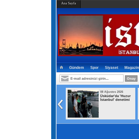
Ana Sayfa
Gündem
Spor
Siyaset
Magazin
08 Ağustos 2026
08 Ağustos 2026
Avcılar’da çocuk
Bahçelievler'de
parkında
minibüste,
yetişkinlerin
husumetli olduğ
şoförü vurup kaçt