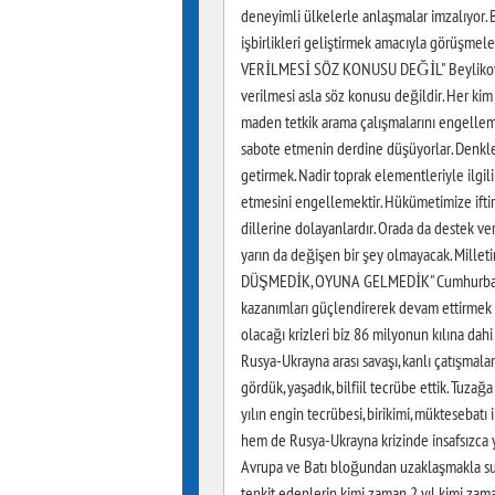
deneyimli ülkelerle anlaşmalar imzalıyor. B
işbirlikleri geliştirmek amacıyla görü
VERİLMESİ SÖZ KONUSU DEĞİL" Beylikova'd
verilmesi asla söz konusu değildir. Her kim
maden tetkik arama çalışmalarını engelleme
sabote etmenin derdine düşüyorlar. Denkle
getirmek. Nadir toprak elementleriyle ilgi
etmesini engellemektir. Hükümetimize iftira
dillerine dolayanlardır. Orada da destek ve
yarın da değişen bir şey olmayacak. Mille
DÜŞMEDİK, OYUNA GELMEDİK" Cumhurbaşkan
kazanımları güçlendirerek devam ettirmek k
olacağı krizleri biz 86 milyonun kılına dahi
Rusya-Ukrayna arası savaşı, kanlı çatışmal
gördük, yaşadık, bilfiil tecrübe ettik. Tuza
yılın engin tecrübesi, birikimi, müktesebatı 
hem de Rusya-Ukrayna krizinde insafsızca y
Avrupa ve Batı bloğundan uzaklaşmakla suçl
tenkit edenlerin kimi zaman 2 yıl kimi zama