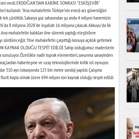
üjdesini verdi. ERDOĞAN'DAN KABİNE SONRASI "ESKİŞEHİR"
i kullandı: "Ana muhalefetin Türkiye'nin enerji arz güvenliğini
tek tek çürüttük. Sakarya gaz sahasından şu anda 4 milyon hanemizin
026'da 8 milyona 2028'de inşallah 16 milyona çıkacak. Akkuyu'da ilk
 Ana muhalefetin balıkları öne sürerek yaptığı eleştirilere
ı sürdüreceğiz. Yine muhalefetin çarpıttığı konuya açıklık getirmek
TON KAYNAK OLDUĞU TESPİT EDİLDİ Sahip olduğumuz madenlerin
ra sunuluyor. Özellikle nadir toprak elementleri, savunma sanayinden
i araçlardan haberleşme ve uzay teknolojilerinde kritik rol oynuyor.
dar 310 ayrı lokasyonda 125 bin metre sondaj yapıldı. Çalışma
 florit başta olmak üzere 694 milyon ton kaynak olduğu tespit edildi.