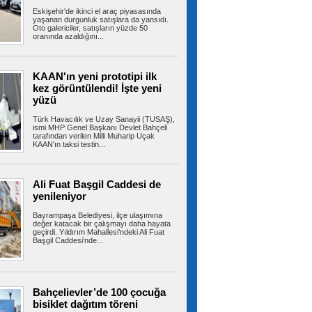
Eskişehir'de ikinci el araç piyasasında
yaşanan durgunluk satışlara da yansıdı.
Oto galericiler, satışların yüzde 50
oranında azaldığını...
Esenyurt Belediyesi 1071
çocuğun sünnet işlemini gerçekleştirdi
Esenyurt Belediyesi, sünnet olacak 1071
KAAN'ın yeni prototipi ilk
çocuğun sünnet işlemini...
kez görüntülendi! İşte yeni
yüzü
Türk Havacılık ve Uzay Sanayii (TUSAŞ),
ismi MHP Genel Başkanı Devlet Bahçeli
Büyükçekmece’de denizde bir
tarafından verilen Milli Muharip Uçak
kişi kayboldu iddiasıyla başlatılan arama
KAAN'ın taksi testin...
3’üncü gününde de devam etti
İstanbul Büyükçekmece’de denizde bir kişinin
kaybolduğu iddiası üzerine...
Ali Fuat Başgil Caddesi de
yenileniyor
Bayrampaşa Belediyesi, ilçe ulaşımına
Sultangazi’de 10 araç birbirine
değer katacak bir çalışmayı daha hayata
geçirdi. Yıldırım Mahallesi’ndeki Ali Fuat
girdi: Trafik yoğunluğu havadan görüntülendi
Başgil Caddesi’nde...
TEM Otoyolu Sultangazi mevkiinde panelvan
araçtan kopan parça 10 aracın...
Bahçelievler’de 100 çocuğa
bisiklet dağıtım töreni
Sancaktepe’de uyuşturucu