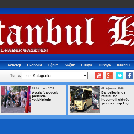
Teknoloji
Ekonomi
Eğitim
Sağlık
Dünya
Türkiye
İstanbul
Tümü:
08 Ağustos 2026
08 Ağustos 2026
Mekke Anlaşması,
TBMM'de Çoc
Türkiye'nin askeri
Koruma Kanu
u
kapasitesini
teklifinde 6 m
ı
yeniden uluslararası
daha kabul edi
kamuoyunun
gündemine getirdi