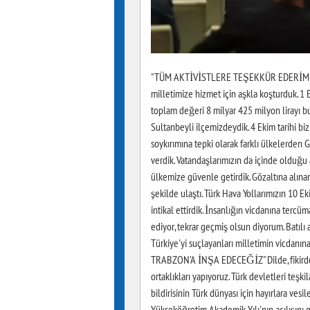
"TÜM AKTİVİSTLERE TEŞEKKÜR EDERİM" Onl
milletimize hizmet için aşkla koşturduk. 1 
toplam değeri 8 milyar 425 milyon lirayı b
Sultanbeyli ilçemizdeydik. 4 Ekim tarihi bizi
soykırımına tepki olarak farklı ülkelerde
verdik. Vatandaşlarımızın da içinde olduğu a
ülkemize güvenle getirdik. Gözaltına alınan
şekilde ulaştı. Türk Hava Yollarımızın 10 Ek
intikal ettirdik. İnsanlığın vicdanına tercü
ediyor, tekrar geçmiş olsun diyorum. Batıl
Türkiye'yi suçlayanları milletimin vicd
TRABZON'A İNŞA EDECEĞİZ" Dilde, fikirde, i
ortaklıkları yapıyoruz. Türk devletleri teşki
bildirisinin Türk dünyası için hayırlara v
Yükseköğretim Akademik Yılı'nın açılışını ge