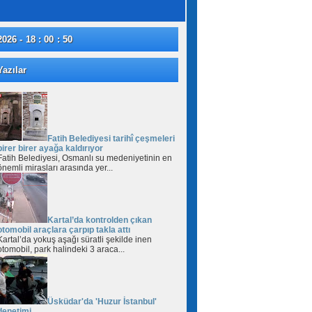
2026 - 18 : 00 : 52
azılar
Fatih Belediyesi tarihî çeşmeleri
birer birer ayağa kaldırıyor
Fatih Belediyesi, Osmanlı su medeniyetinin en
önemli mirasları arasında yer...
Kartal’da kontrolden çıkan
otomobil araçlara çarpıp takla attı
Kartal’da yokuş aşağı süratli şekilde inen
otomobil, park halindeki 3 araca...
Üsküdar'da 'Huzur İstanbul'
denetimi