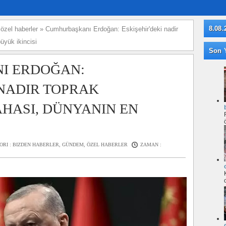
8.08.
»
özel haberler
»
Cumhurbaşkanı Erdoğan: Eskişehir'deki nadir
üyük ikincisi
Son Y
I ERDOĞAN:
 NADIR TOPRAK
HASI, DÜNYANIN EN
ORI :
BIZDEN HABERLER
,
GÜNDEM
,
ÖZEL HABERLER
ZAMAN :