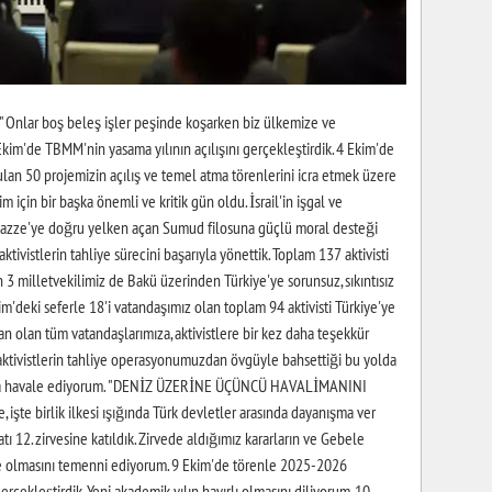
ar boş beleş işler peşinde koşarken biz ülkemize ve
Ekim'de TBMM'nin yasama yılının açılışını gerçekleştirdik. 4 Ekim'de
ulan 50 projemizin açılış ve temel atma törenlerini icra etmek üzere
m için bir başka önemli ve kritik gün oldu. İsrail'in işgal ve
n Gazze'ye doğru yelken açan Sumud filosuna güçlü moral desteği
ktivistlerin tahliye sürecini başarıyla yönettik. Toplam 137 aktivisti
 3 milletvekilimiz de Bakü üzerinden Türkiye'ye sorunsuz, sıkıntısız
im'deki seferle 18'i vatandaşımız olan toplam 94 aktivisti Türkiye'ye
man olan tüm vatandaşlarımıza, aktivistlere bir kez daha teşekkür
ı aktivistlerin tahliye operasyonumuzdan övgüyle bahsettiği bu yolda
anına havale ediyorum. "DENİZ ÜZERİNE ÜÇÜNCÜ HAVALİMANINI
şte birlik ilkesi ışığında Türk devletler arasında dayanışma ver
latı 12. zirvesine katıldık. Zirvede aldığımız kararların ve Gebele
esile olmasını temenni ediyorum. 9 Ekim'de törenle 2025-2026
rçekleştirdik. Yeni akademik yılın hayırlı olmasını diliyorum. 10