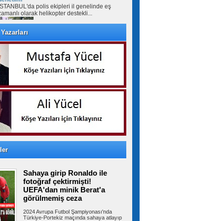
İSTANBUL'da polis ekipleri il genelinde eş
zamanlı olarak helikopter destekli...
Yazarları
Avcılar’da çocuk parkında
yetişkinlerin
Avcılar'da bir çocuk parkında yetişkinler
arasında çıkan kavga, çevredekiler...
Bahçelievler'de minibüste,
husumetli olduğu şoförü vurup kaçtı
Bahçelievler’de husumetli olduğu şoförü
minibüste bacağından vurdu. Şoför...
ler
Mekke Anlaşması, Türkiye'nin
Sahaya girip Ronaldo ile
askeri kapasitesini yeniden uluslararası
kamuoyunun gündemine getirdi
fotoğraf çektirmişti!
Türkiye, Suudi Arabistan ve Pakistan tarafından
UEFA'dan minik Berat'a
imzalanan Mekke Anlaşması,...
görülmemiş ceza
2024 Avrupa Futbol Şampiyonası'nda
Türkiye-Portekiz maçında sahaya atlayıp