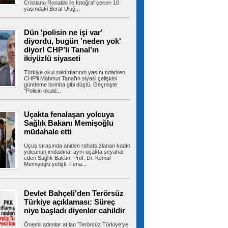
Cristiano Ronaldo ile fotoğraf çeken 10
yaşındaki Berat Uluğ...
TBMM'de Çocuk Koruma
Kanunu teklifinde 6 madde daha kabul edildi
TBMM Genel Kurulu'nda görüşmeleri süren
Çocuk Koruma Kanunu ile Bazı Kanunlarda...
Dün 'polisin ne işi var'
diyordu, bugün 'neden yok'
diyor! CHP’li Tanal’ın
ikiyüzlü siyaseti
MGM'den İstanbul için sağanak
Türkiye okul saldırılarının yasını tutarken,
yağış uyarısı
CHP’li Mahmut Tanal’ın siyasi çelişkisi
İstanbul'da bunaltan sıcaklıklara bir gün ara
gündeme bomba gibi düştü. Geçmişte
veriliyor. Meteoroloji Genel...
"Polisin okuld...
Uçakta fenalaşan yolcuya
Sağlık Bakanı Memişoğlu
Sakarya kıyılarında hareketli
müdahale etti
dakikalar: Denizde gizemli İHA bulundu
Sakarya’da cankurtaranlar, kıyıdan 500 metre
Uçuş sırasında aniden rahatsızlanan kadın
açıkta sahipsiz bir İHA tespit...
yolcunun imdadına, aynı uçakta seyahat
eden Sağlık Bakanı Prof. Dr. Kemal
Memişoğlu yetişti. Fena...
Devlet Bahçeli 20 bin kişinin
Devlet Bahçeli'den Terörsüz
katıldığı düğünde nikah şahidi oldu
Türkiye açıklaması: Süreç
MHP Ankara İl Başkanı Alparslan Doğan’ın oğlu
Enes Doğan ile Zehra Çelik,...
niye başladı diyenler cahildir
Önemli adımlar atılan 'Terörsüz Türkiye'ye