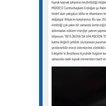
toprak kaynak sahasının keşfedildiği m
MÜJDESİ Cumhurbaşkanı Erdoğan şu ifadeler
hedef alan yakışıksız iddia ve ithamlarını 
doğalgaz ihtiyacını karşılıyoruz. Bu sayı 2
elektriği çok yakın bir zamanda üreteceğiz.
aldırmadan nükleer enerjiye yatırım yapmay
istiyorum. "BEYLİKOVA'DA 694 MİLYON 
katma değerli şekilde uluslararası pazarla
yenilenebilir enerji sistemlerine, elektrikl
Eskişehir'in Beylikova ilçesinde bugüne ka
sahasında nadir toprak elementleri barit ve