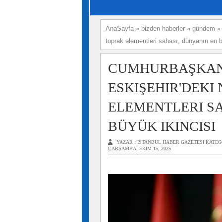
AnaSayfa
»
bizden haberler
»
gündem
toprak elementleri sahası, dünyanın en b
CUMHURBAŞKAN
ESKIŞEHIR'DEKI
ELEMENTLERI SA
BÜYÜK IKINCISI
YAZAR :
ISTANBUL HABER GAZETESI
KATEG
ÇARŞAMBA, EKIM 15, 2025