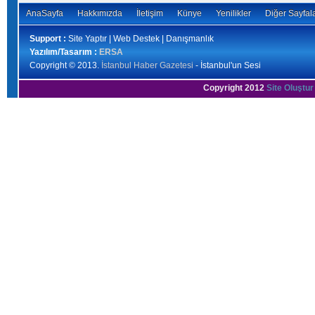
AnaSayfa
Hakkımızda
İletişim
Künye
Yenilikler
Diğer Sayfal
Support :
Site Yaptır | Web Destek | Danışmanlık
Yazılım/Tasarım :
ERSA
Copyright © 2013.
İstanbul Haber Gazetesi
- İstanbul'un Sesi
Copyright 2012
Site Oluştur