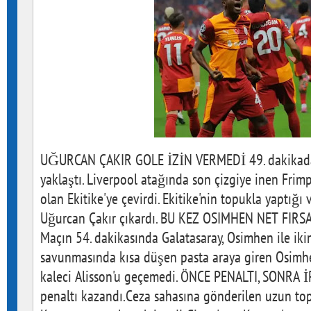
UĞURCAN ÇAKIR GOLE İZİN VERMEDİ 49. dakikada
yaklaştı. Liverpool atağında son çizgiye inen Fri
olan Ekitike'ye çevirdi. Ekitike'nin topukla yaptığı
Uğurcan Çakır çıkardı. BU KEZ OSIMHEN NET FI
Maçın 54. dakikasında Galatasaray, Osimhen ile ikin
savunmasında kısa düşen pasta araya giren Osimhe
kaleci Alisson'u geçemedi. ÖNCE PENALTI, SONRA İ
penaltı kazandı.Ceza sahasına gönderilen uzun top