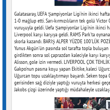
Galatasaray, UEFA Şampiyonlar Ligi'nin ikinci haft
1-0 mağlup etti. Sarı-kırmızılıların tek golü Victor
vuruşuyla geldi. Uefa Şampiyonlar Ligi'nin ikinci h
Liverpool karşı karşıya geldi. RAMS Park'ta oynana
skorla kazandı. BARIŞ ALPER YÜZDE 100'LÜK POZ
Yunus Akgün'ün pasında sol tarafta topla buluşan 
girdikten sonra sol çaprazdan kaleciyle karşı karşı
Alisson, gole izin vermedi. LIVERPOOL ÇOK TEHLİ
Gakpo'nun pasına koşu yapan Ekitike, kaleci Uğurca
Uğurcan topu uzaklaştırmayı başardı. Seken topa 
gerisinden sağ diziyle yaptığı vuruşta herkesi geç
Jakobs çizgi üzerinde yaptığı müdahaleyle uzaklaşt