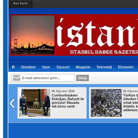
Ana Sayfa
Gündem
Spor
Siyaset
Magazin
Teknoloji
Ekonomi
026
06 Ağustos 2026
06 Ağusto
m'a
Cumhurbaşkanı
Türkiye d
bedeli
Erdoğan, Bahçeli ile
ülkeden İ
görüştü! Masada
ortak bild
tek konu vardı
ihlaldir, 
edilemez