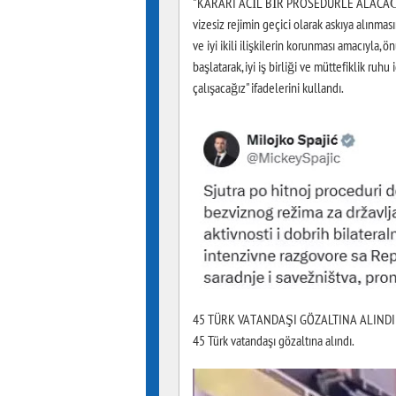
"KARARI ACİL BİR PROSEDÜRLE ALACAĞIZ" S
vizesiz rejimin geçici olarak askıya alınması
ve iyi ikili ilişkilerin korunması amacıyl
başlatarak, iyi iş birliği ve müttefiklik ru
çalışacağız" ifadelerini kullandı.
45 TÜRK VATANDAŞI GÖZALTINA ALINDI Öte 
45 Türk vatandaşı gözaltına alındı.