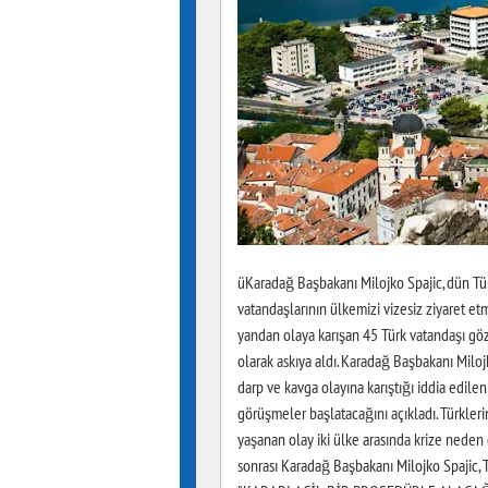
üKaradağ Başbakanı Milojko Spajic, dün Tür
vatandaşlarının ülkemizi vizesiz ziyaret et
yandan olaya karışan 45 Türk vatandaşı gözal
olarak askıya aldı. Karadağ Başbakanı Miloj
darp ve kavga olayına karıştığı iddia edilen
görüşmeler başlatacağını açıkladı. Türkle
yaşanan olay iki ülke arasında krize neden 
sonrası Karadağ Başbakanı Milojko Spajic, T