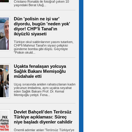
Cristiano Ronaldo ile fotoğraf çeken 10
yaşındaki Berat Uluğ...
Gizli depodan dikkat çeken
Dün 'polisin ne işi var'
görüntüler! İran, savaş ganimetlerini sergiledi
diyordu, bugün 'neden yok'
İran, savaş sırasında düşürdüğü ABD-İsrail'e ait
diyor! CHP’li Tanal’ın
uçak ve İHA'ların...
ikiyüzlü siyaseti
Türkiye okul saldırılarının yasını tutarken,
CHP’li Mahmut Tanal’ın siyasi çelişkisi
gündeme bomba gibi düştü. Geçmişte
Hür Ağbaba'nın para trafiği
"Polisin okuld...
MASAK raporunda! Ağabey Veli Ağbaba'ya
gönderilen miktar dudak uçuklattı
İzmir Büyükşehir Belediyesi'ne yönelik ikinci
Uçakta fenalaşan yolcuya
dalga operasyonda tutuklanan...
Sağlık Bakanı Memişoğlu
müdahale etti
Uçuş sırasında aniden rahatsızlanan kadın
yolcunun imdadına, aynı uçakta seyahat
İstanbul’da sıcak hava ve nem
eden Sağlık Bakanı Prof. Dr. Kemal
bunalttı: Kireçburnu Sahili Antalya plajlarını
Memişoğlu yetişti. Fena...
aratmadı
İstanbul’da etkisini sürdüren sıcak ve nemli
hava vatandaşları bunalttı....
Devlet Bahçeli'den Terörsüz
Türkiye açıklaması: Süreç
niye başladı diyenler cahildir
Tuzla’da 2 katlı işçi konteynerleri
Önemli adımlar atılan 'Terörsüz Türkiye'ye