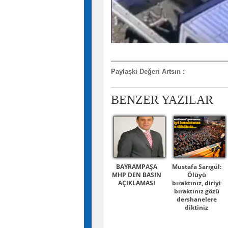
Paylaşki Değeri Artsın
:
BENZER YAZILAR
BAYRAMPAŞA
Mustafa Sarıgül:
MHP DEN BASIN
Ölüyü
AÇIKLAMASI
bıraktınız, diriyi
bıraktınız gözü
dershanelere
diktiniz