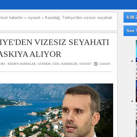
8.08.
»
özel haberler
»
siyaset
»
Karadağ, Türkiye'den vizesiz seyahati
Son Y
YE'DEN VIZESIZ SEYAHATI
ASKIYA ALIYOR
ORI :
BIZDEN HABERLER
,
GÜNDEM
,
ÖZEL HABERLER
,
SIYASET
ZAMAN :