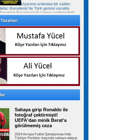
Uyarının ardından bir saldırı
daha: Karadeniz'de Türk gemisi vuruldu
Rusya'nın Novorossiysk Limanı açıklarındaki
Türk bayraklı "MV Güllük" kuru yük...
Yazarları
Cumhurbaşkanı Erdoğan'dan
Mekke Anlaşması daveti: Tüm kardeş
ülkelerin katılımına açıktır
Cumhurbaşkanı Recep Tayyip Erdoğan, Mekke
Ortak Savunma Anlaşması hakkında,...
FETÖ'cü Burkay Karatepe'ye
keşif yaptırıldı
10 yıl sonra Afyonkarahisar’da yakalanan
ler
FETÖ'cü Burkay Karatepe'nin ifadesi...
Sahaya girip Ronaldo ile
fotoğraf çektirmişti!
Suriye Türkmenlerinden Devlet
UEFA'dan minik Berat'a
Bahçeli'ye ziyaret: Suriye ordusunda yeniden
görülmemiş ceza
yapılanma gündemi
Suriye Türkmenlerinden bir heyet, Devlet
2024 Avrupa Futbol Şampiyonası'nda
Bahçeli'yi ziyaret etti. Ziyaretin...
Türkiye-Portekiz maçında sahaya atlayıp