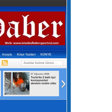
Asayiş
Köşe Yazıları
KÜNYE
07 Ağustos 2026
07 Ağustos 2026
Tuzla’da 2 katlı işçi
İBB’den Kızılay’a
konteynerleri
meydanda yer
alevlere teslim oldu
çıkmadı,
Bahçelievler
Belediyesi yer
tahsis etti