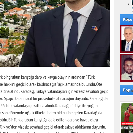
Köşe 
k bir grubun karıştığı darp ve kavga olayının ardından "Türk
me hakkını geçici olarak kaldıracağız" açıklamasında bulundu. Öte
Popü
tına alındı. Karadağ, Türkiye vatandaşları için vizesiz seyahati geçici
ko Spajic, kararın acil bir prosedürle alınacağını duyurdu. Karadağ'da
 45 Türk vatandaşı gözaltına alındı. Karadağ, Türkiye ile yoğun
rin son dönemde uğrak ülkelerinden biri haline gelen Karadağ'da
oldu. Bir Türk grubun karıştığı iddia edilen darp ve kavga olayı
ürkiye'den vizesiz seyahati geçici olarak askıya aldıklarını duyurdu.