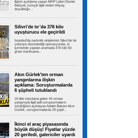
alevlere teslim oldu
ilişkin açıklama yapan MHP Lideri Devlet
Bahçeli, süreçle ilgili neden ihtiyaç
Tuzla’da 2 katlı işçi konteynerinde çıkan yangın
duyulduğu ...
ekiplerin müdahalesiyle...
Silivri’de tır’da 376 kilo
uyuşturucu ele geçirildi
İBB’den Kızılay’a meydanda yer
çıkmadı, Bahçelievler Belediyesi yer tahsis
İstanbul’da narkotik ekiplerinin Silivri’de bir
etti
çekiciye düzenlediği operasyonda, tır
İstanbul’un en yoğun yaya trafiğine ve toplu
içerisinde yapılan aramada 376 kilo 50
taşıma aktarma noktalarına sahip...
gram marihuana...
Bayrampaşa’da kamyonun
Akın Gürlek'ten orman
çarptığı yaşlı adam hayatını kaybetti
yangınlarına ilişkin
Bayrampaşa'da yolun karşısına geçmeye
açıklama: Soruşturmalarda
çalışan yaşlı adama kamyon çarptı. Yaşlı...
6 şüpheli tutuklandı
16 ilde meydana gelen 44 orman
yangınıyla ilgili adli soruşturmaların
sürdüğünü açıklayan Adalet Bakanı Akın
Bayrampaşa’nın geleceği ada
Gürlek, soruşturmalarda 29 şüph...
bazlı dönüşümle şekilleniyor
Bayrampaşa Belediyesi, ilçenin geleceğini
güvenli, planlı ve yaşanabilir bir...
İkinci el araç piyasasında
büyük düşüş! Fiyatlar yüzde
20 geriledi, galericiler uyardı