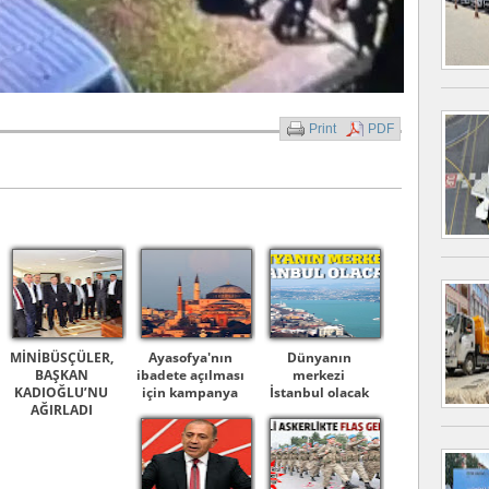
Print
PDF
MİNİBÜSÇÜLER,
Ayasofya'nın
Dünyanın
BAŞKAN
ibadete açılması
merkezi
KADIOĞLU’NU
için kampanya
İstanbul olacak
AĞIRLADI