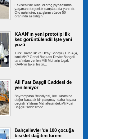
Eskişehir'de ikinci el araç piyasasında
Ümraniye’de 3 katlı binanın
yaşanan durgunluk satışlara da yansıdı.
balkonu çöktü: 2 araç hasar gördü
Oto galericiler, satışların yüzde 50
oranında azaldığını...
Ümraniye’de 3 katlı binanın 2’nci kat
balkonunda çökme meydana geldi. Olayda...
KAAN'ın yeni prototipi ilk
kez görüntülendi! İşte yeni
yüzü
Ümraniye’de otluk alanda
korkutan yangın: Mikser hortumuyla
müdahale edildi
Türk Havacılık ve Uzay Sanayii (TUSAŞ),
ismi MHP Genel Başkanı Devlet Bahçeli
Ümraniye TEM Otoyolu kenarındaki otluk
tarafından verilen Milli Muharip Uçak
alanda yangın meydana geldi. Yangın...
KAAN'ın taksi testin...
Ali Fuat Başgil Caddesi de
Türkiye, Suudi Arabistan ve
yenileniyor
Pakistan üçlü savunma anlaşması imzaladı
Cumhurbaşkanı Erdoğan, çalışma ziyareti
Bayrampaşa Belediyesi, ilçe ulaşımına
kapsamında gittiği Suudi Arabistan'da...
değer katacak bir çalışmayı daha hayata
geçirdi. Yıldırım Mahallesi’ndeki Ali Fuat
Başgil Caddesi’nde...
Kartal’da park halindeki minibüs
alev alev yandı
Bahçelievler’de 100 çocuğa
KARTAL’da park halindeki minibüste henüz
bilinmeyen bir nedenle yangın çıktı....
bisiklet dağıtım töreni