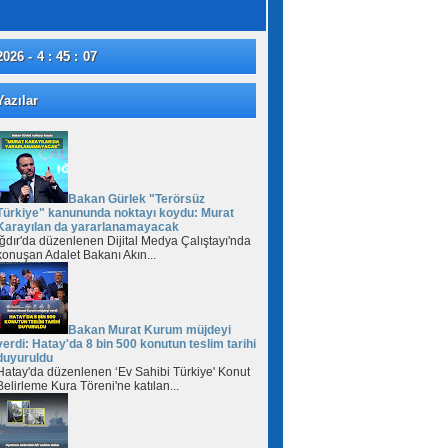
2026 - 4 : 45 : 08
azılar
Bakan Gürlek "Terörsüz
Türkiye" kanununda noktayı koydu: Murat
Karayılan da yararlanamayacak
Iğdır'da düzenlenen Dijital Medya Çalıştayı'nda
konuşan Adalet Bakanı Akın...
Bakan Murat Kurum müjdeyi
verdi: Hatay'da 8 bin 500 konutun teslim tarihi
duyuruldu
Hatay'da düzenlenen ‘Ev Sahibi Türkiye' Konut
Belirleme Kura Töreni'ne katılan...