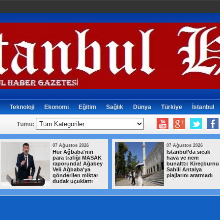
Teknoloji
Ekonomi
Eğitim
Sağlık
Dünya
Türkiye
İstanbul
Tümü:
07 Ağustos 2026
07 Ağustos 2026
Hür Ağbaba'nın
İstanbul’da sıcak
para trafiği MASAK
hava ve nem
raporunda! Ağabey
bunalttı: Kireçburnu
Veli Ağbaba'ya
Sahili Antalya
gönderilen miktar
plajlarını aratmadı
dudak uçuklattı