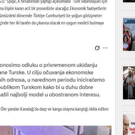
pajic, X hesabından yaptığı açıklamada "Türk vatandaşları için
na ilişkin kararı acil bir prosedürle alacağız. Ekonomik faaliyetlerin
a, önümüzdeki dönemde Türkiye Cumhuriyeti ile yoğun görüşmeler
hu içinde her iki tarafın da çıkarına olacak en uygun modeli bulmaya
yandan Karadağ'da darp ve kavga olayına karıştığı iddia edilen