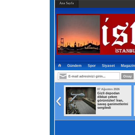
Ana Sayfa
Gündem
Spor
Siyaset
Magazin
07 Ağustos 2026
07 Ağustos 2026
Suriye
Gizli depodan
Türkmenlerinden
dikkat çeken
Devlet Bahçeli'ye
görüntüler! İran,
ziyaret: Suriye
savaş ganimetlerini
ordusunda yeniden
sergiledi
yapılanma gündemi