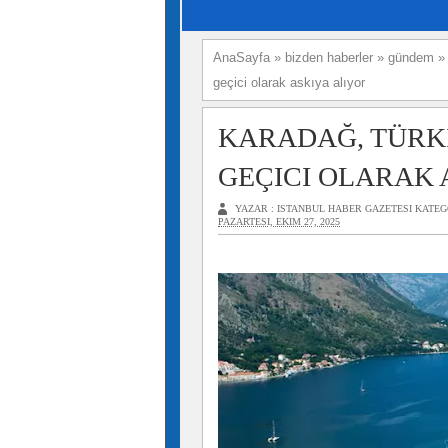
AnaSayfa
»
bizden haberler
»
gündem
geçici olarak askıya alıyor
KARADAĞ, TÜRKI
GEÇICI OLARAK 
YAZAR :
ISTANBUL HABER GAZETESI
KATEG
PAZARTESI, EKIM 27, 2025