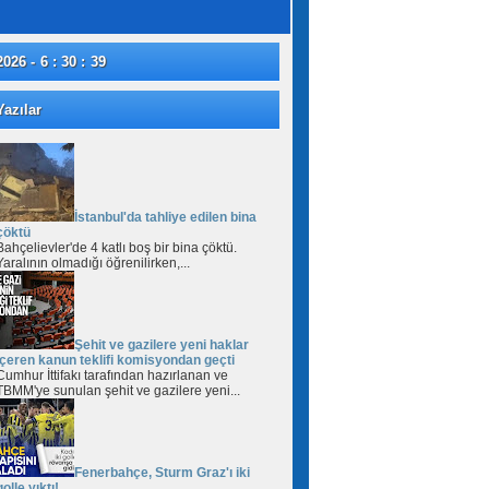
2026 - 6 : 30 : 40
azılar
İstanbul'da tahliye edilen bina
çöktü
Bahçelievler'de 4 katlı boş bir bina çöktü.
Yaralının olmadığı öğrenilirken,...
Şehit ve gazilere yeni haklar
içeren kanun teklifi komisyondan geçti
Cumhur İttifakı tarafından hazırlanan ve
TBMM'ye sunulan şehit ve gazilere yeni...
Fenerbahçe, Sturm Graz'ı iki
golle yıktı!