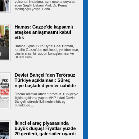
yolcunun imdadına, aynı uçakta seyahat
eden Sağlık Bakanı Prof. Dr. Kemal
Memişoğlu yetişti. Fena...
İran'dan Hürmüz açıklaması:
'Umman ile ulaşım güzergahına ilişkin
mutabakata varıldı'
İran Dışişleri Bakanlığı Sözcüsü İsmail Bekayi,
Hamas: Gazze'de kapsamlı
İran ile Umman'ın Hürmüz...
ateşkes anlaşmasını kabul
ettik
Hamas Siyasi Büro Üyesi Gazi Hamad,
İsrail'in Gazze'den çekilmesi, yeniden imar,
Terörsüz Türkiye için hazırlanan
uluslararası bir gücün konuşlanması ve
Çerçeve Yasa Teklifi'nin maddeleri belli oldu,
Ulusal Komi...
işte tam metni
12 maddeden oluşan tam metni ortaya çıktı.
Metnin detaylarına göre terör...
Devlet Bahçeli'den Terörsüz
Türkiye açıklaması: Süreç
niye başladı diyenler cahildir
Çerçeve yasa: Örgüt yöneticileri,
Önemli adımlar atılan 'Terörsüz Türkiye'ye
kasten öldürme suçu işleyenler, müebbet
ilişkin açıklama yapan MHP Lideri Devlet
Bahçeli, süreçle ilgili neden ihtiyaç
hapis cezası alanlar kapsam dışı
duyulduğu ...
Terörsüz Türkiye süreciyle ilgili çerçeve yasa,
TBMM Başkanlığına teslim...
İkinci el araç piyasasında
büyük düşüş! Fiyatlar yüzde
20 geriledi, galericiler uyardı
Beylikdüzü’nde otluk alanda
korkutan yangın: Alevler sitelere kadar