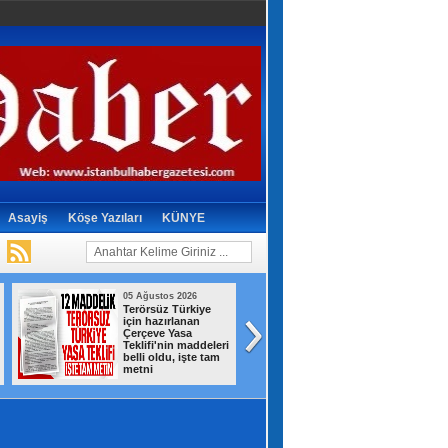
Asayiş
Köşe Yazıları
KÜNYE
05 Ağustos 2026
05 Ağustos 2026
Çerçeve yasa: Örgüt
Beylikdüzü’nde
yöneticileri, kasten
otluk alanda
öldürme suçu
korkutan yangın:
işleyenler, müebbet
Alevler sitelere
hapis cezası alanlar
kadar yaklaştı
kapsam dışı