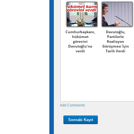
Cumhurbaşkanı,
Davutoğlu,
hükümet
Partilerle
görevini
Koalisyon
Davutoğlu'na
Görüşmesi İçin
verdi
Tarih Verdi
Add Comments
Sonraki Kayıt