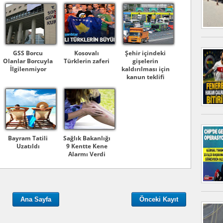
GSS Borcu
Kosovalı
Şehir içindeki
Olanlar Borcuyla
Türklerin zaferi
gişelerin
İlgilenmiyor
kaldırılması için
kanun teklifi
Bayram Tatili
Sağlık Bakanlığı
Uzatıldı
9 Kentte Kene
Alarmı Verdi
Ana Sayfa
Önceki Kayıt