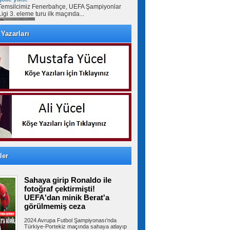
Temsilcimiz Fenerbahçe, UEFA Şampiyonlar
Ligi 3. eleme turu ilk maçında...
Yazarları
Avcılar’da otomobil ile çarpışan
motosikletin sürücüsü ağır yaralandı
AVCILAR'da otomobil ile çarpışan motosikletin
sürücüsü ağır yaralandı....
İstanbul-İzmir Otoyolu tünelinde
kaza: 2 yaralı
İstanbul- İzmir Otoyolu Orhangazi Tüneli'nde
TIR'ın kamyona arkadan çarptığı...
ler
Ümraniye Belediyesi'nden
Sahaya girip Ronaldo ile
gençlere yönelik projeler
ÜMRANİYE Belediyesi, gençlerin üniversite
fotoğraf çektirmişti!
hayallerini gerçeğe dönüştürmek ve...
UEFA'dan minik Berat'a
görülmemiş ceza
2024 Avrupa Futbol Şampiyonası'nda
Türkiye-Portekiz maçında sahaya atlayıp