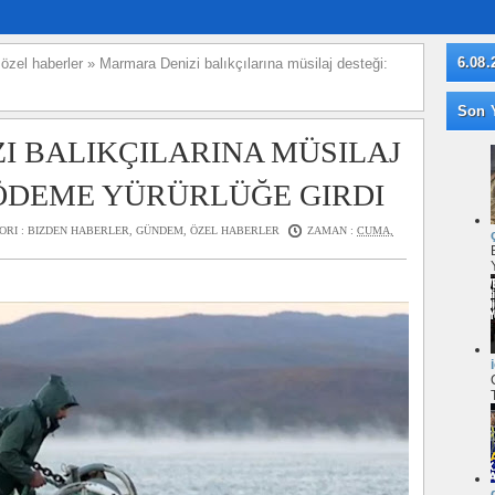
6.08.
»
özel haberler
»
Marmara Denizi balıkçılarına müsilaj desteği:
Son Y
I BALIKÇILARINA MÜSILAJ
 ÖDEME YÜRÜRLÜĞE GIRDI
ORI :
BIZDEN HABERLER
,
GÜNDEM
,
ÖZEL HABERLER
ZAMAN :
CUMA,