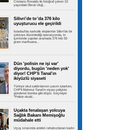
ABD, İran Devrim Muhafızları
Cristiano Ronaldo ile fotoğraf çeken 10
yaşındaki Berat Uluğ...
bağlantılı Irak'a ait hava yolu şirketini yaptırım
listesinden çıkardı
ABD-İran müzakereleri Hürmüz Boğazı'na
ilişkin görüşmelerle devam ederken...
Silivri’de tır’da 376 kilo
uyuşturucu ele geçirildi
İstanbul’da narkotik ekiplerinin Silivri’de bir
çekiciye düzenlediği operasyonda, tır
içerisinde yapılan aramada 376 kilo 50
TBMM'deki teklifte kritik detay!
gram marihuana...
Örgüt yöneticilerine kapı kapandı
TBMM Başkanlığı'na sunulan "Millî Dayanışma
ve Toplumsal Bütünleşmenin...
Dün 'polisin ne işi var'
diyordu, bugün 'neden yok'
diyor! CHP’li Tanal’ın
Fenerbahçe ArsaVev geri döndü!
Tur için avantajı kaptı
ikiyüzlü siyaseti
Fenerbahçe ArsaVev, UEFA Kadınlar
Şampiyonlar Ligi 2. Ön Eleme Turu yarı...
Türkiye okul saldırılarının yasını tutarken,
CHP’li Mahmut Tanal’ın siyasi çelişkisi
gündeme bomba gibi düştü. Geçmişte
"Polisin okuld...
Esenler yaz okulları coşkulu bir
Uçakta fenalaşan yolcuya
şenlikle sona erdi
Sağlık Bakanı Memişoğlu
Esenler Belediyesi koordinasyonunda
düzenlenen Esenler Yaz Okulları, 6 hafta...
müdahale etti
Uçuş sırasında aniden rahatsızlanan kadın