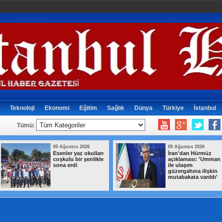
Teknoloji
Ekonomi
Eğitim
Sağlık
Dünya
Türkiye
İstanbul
Tümü:
 Ağustos 2026
05 Ağustos 2026
an'dan Hürmüz
Terörsüz Türkiye
ıklaması: 'Umman
için hazırlanan
e ulaşım
Çerçeve Yasa
zergahına ilişkin
Teklifi'nin maddeleri
tabakata varıldı'
belli oldu, işte tam
metni