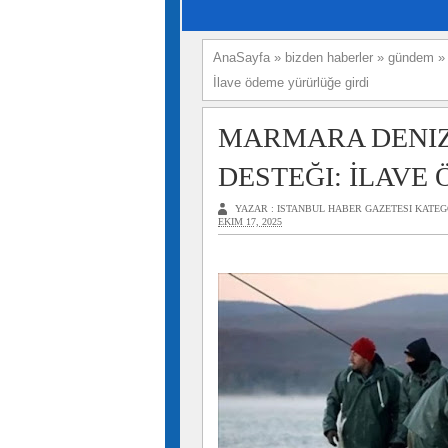
AnaSayfa
»
bizden haberler
»
gündem
İlave ödeme yürürlüğe girdi
MARMARA DENIZ
DESTEĞI: İLAVE
YAZAR :
ISTANBUL HABER GAZETESI
KATEG
EKIM 17, 2025