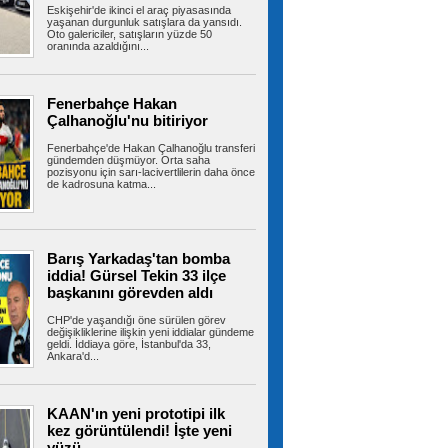
Eskişehir'de ikinci el araç piyasasında
yaklaştı
yaşanan durgunluk satışlara da yansıdı.
İstanbul’un Beylikdüzü ilçesinde otluk alanda
Oto galericiler, satışların yüzde 50
çıkan yangın büyük paniğe neden...
oranında azaldığını...
Fenerbahçe Hakan
Kuzey Marmara Otoyolu’nda
Çalhanoğlu'nu bitiriyor
lastik yüklü tırda çıkan yangın tarım arazisine
sıçradı
Fenerbahçe'de Hakan Çalhanoğlu transferi
Kuzey Marmara Otoyolu’nun Çatalca Nakkaş
gündemden düşmüyor. Orta saha
mevkiinde seyir halindeki otomobil...
pozisyonu için sarı-lacivertlilerin daha önce
de kadrosuna katma...
Kağıthane Belediye Başkanı
Barış Yarkadaş'tan bomba
Öztekin’den Sivas, Giresun ve Gümüşhane’de
gönül buluşmaları
iddia! Gürsel Tekin 33 ilçe
Kağıthane Belediye Başkanı Mevlüt Öztekin,
başkanını görevden aldı
Anadolu ziyaretleri kapsamında...
CHP'de yaşandığı öne sürülen görev
değişikliklerine ilişkin yeni iddialar gündeme
geldi. İddiaya göre, İstanbul'da 33,
Ankara'd...
Suikast timinin son firarisinden
kan donduran ifadeler
15 Temmuz hain darbe girişiminde Muğla'nın
KAAN'ın yeni prototipi ilk
Marmaris ilçesinde Cumhurbaşkanı...
kez görüntülendi! İşte yeni
yüzü