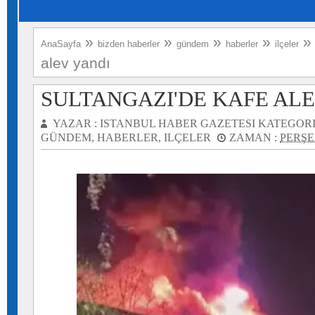
»
»
»
»
AnaSayfa
bizden haberler
gündem
haberler
ilçeler
alev yandı
SULTANGAZI'DE KAFE ALE
YAZAR :
ISTANBUL HABER GAZETESI
KATEGORI
GÜNDEM
,
HABERLER
,
ILÇELER
ZAMAN :
PERŞE