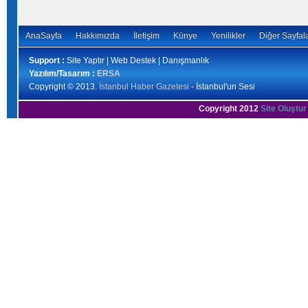
AnaSayfa
Hakkımızda
İletişim
Künye
Yenilikler
Diğer Sayfal
Support :
Site Yaptır | Web Destek | Danışmanlık
Yazılım/Tasarım :
ERSA
Copyright © 2013.
İstanbul Haber Gazetesi
- İstanbul'un Sesi
Copyright 2012
Site Oluştur