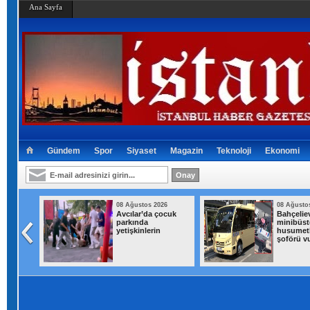
Ana Sayfa
Gündem
Spor
Siyaset
Magazin
Teknoloji
Ekonomi
026
08 Ağustos 2026
08 Ağusto
'Huzur
Avcılar’da çocuk
Bahçeliev
netimi
parkında
minibüst
yetişkinlerin
husumetl
şoförü v