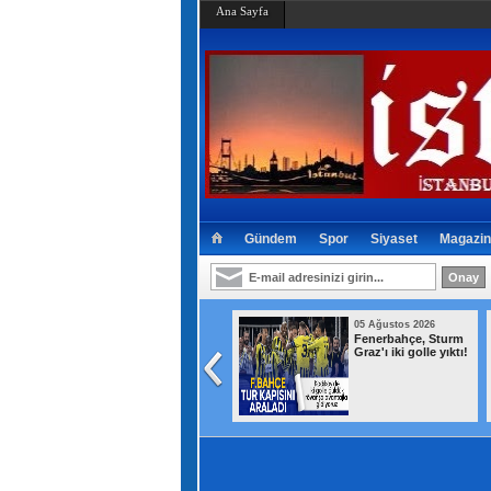
Ana Sayfa
Gündem
Spor
Siyaset
Magazin
05 Ağustos 2026
05 Ağustos 2026
Şehit ve gazilere
Fenerbahçe, Sturm
yeni haklar içeren
Graz'ı iki golle yıktı!
kanun teklifi
komisyondan geçti