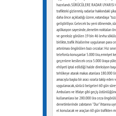
hazırlandı. SÜRÜCÜLERE RADAR UYARISI GEL
trafikteki gizlenmiş radarlar hakkındaki şika
daha önce açıkladığı üzere, vatandaşa "tuz
geliştiriliyor. Gelecek bu yeni dönemde, sü
aplikasyon sayesinde, denetim noktaları önc
ve gereksiz görülen 19 bin 46 levha sökü
birlikte, trafik ihlallerine uygulanan para c
artırılması öngörülen bazı cezalar: Hız sını
telefonla konuşanlar 5.000 lira, emniyet ke
geçenlere kesilecek ceza 5.000 liraya yüks
ehliyeti iptal edildiği halde direksiyon baş
tehlikeye atarak makas atanlara 180.000 lira,
amacıyla başka bir aracı ısrarla takip eden 
uygulanacak, sürücü belgeleri 60 gün süreyl
Ambulans ve itfaiye gibi geçiş üstünlüğüne
kullananlara ise 280.000 lira ceza öngörülü
denetimlerinde zabıtanın "Dur" ihtarına uy
el konulacak ve araçları 60 gün trafikten 