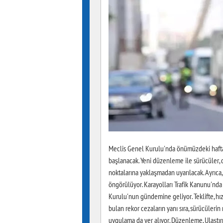
Meclis Genel Kurulu'nda önümüzdeki hafta
başlanacak. Yeni düzenleme ile sürücüler, d
noktalarına yaklaşmadan uyarılacak. Ayrıca, h
öngörülüyor. Karayolları Trafik Kanunu'nda 
Kurulu'nun gündemine geliyor. Teklifte, hız 
bulan rekor cezaların yanı sıra, sürücüleri
uygulama da yer alıyor. Düzenleme, Ulaştırm