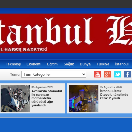
Teknoloji
Ekonomi
Eğitim
Sağlık
Dünya
Türkiye
İstanbul
Tümü:
05 Ağustos 2026
05 Ağustos 2026
Avcılar’da otomobil
İstanbul-İzmir
ile çarpışan
Otoyolu tünelinde
motosikletin
kaza: 2 yaralı
sürücüsü ağır
yaralandı