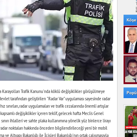
Köşe 
 Karayolları Trafik Kanunu'nda köklü değişiklikler görüşülmeye
Popü
evlet tarafından geliştirilen "Radar Var" uygulaması sayesinde radar
ız sınırları, radar uygulamaları ve trafik cezalarında önemli artışlar
kapsamlı değişiklikler içeren teklif, gelecek hafta Meclis Genel
sınırı ihlalleri ve sahte plaka kullanımına yönelik yüz binlerce lirayı
n radar noktaları hakkında önceden bilgilendirileceği yeni bir mobil
a ve Altyapı Bakanlığı ile İçişleri Bakanlığı'nın ortak çalışmasıyla