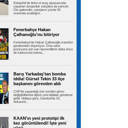
Eskişehir'de ikinci el araç piyasasında
yaklaştı
yaşanan durgunluk satışlara da yansıdı.
İstanbul’un Beylikdüzü ilçesinde otluk alanda
Oto galericiler, satışların yüzde 50
çıkan yangın büyük paniğe neden...
oranında azaldığını...
Fenerbahçe Hakan
Kuzey Marmara Otoyolu’nda
Çalhanoğlu'nu bitiriyor
lastik yüklü tırda çıkan yangın tarım arazisine
sıçradı
Fenerbahçe'de Hakan Çalhanoğlu transferi
Kuzey Marmara Otoyolu’nun Çatalca Nakkaş
gündemden düşmüyor. Orta saha
mevkiinde seyir halindeki otomobil...
pozisyonu için sarı-lacivertlilerin daha önce
de kadrosuna katma...
Kağıthane Belediye Başkanı
Barış Yarkadaş'tan bomba
Öztekin’den Sivas, Giresun ve Gümüşhane’de
gönül buluşmaları
iddia! Gürsel Tekin 33 ilçe
Kağıthane Belediye Başkanı Mevlüt Öztekin,
başkanını görevden aldı
Anadolu ziyaretleri kapsamında...
CHP'de yaşandığı öne sürülen görev
değişikliklerine ilişkin yeni iddialar gündeme
geldi. İddiaya göre, İstanbul'da 33,
Ankara'd...
Suikast timinin son firarisinden
kan donduran ifadeler
15 Temmuz hain darbe girişiminde Muğla'nın
KAAN'ın yeni prototipi ilk
Marmaris ilçesinde Cumhurbaşkanı...
kez görüntülendi! İşte yeni
yüzü