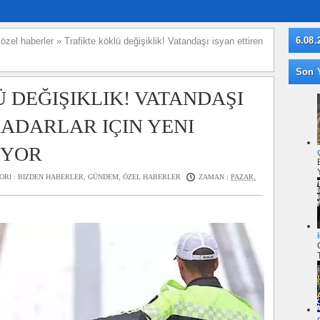
6.08.
»
özel haberler
»
Trafikte köklü değişiklik! Vatandaşı isyan ettiren
Son Y
 DEĞIŞIKLIK! VATANDAŞI
RADARLAR IÇIN YENI
IYOR
ORI :
BIZDEN HABERLER
,
GÜNDEM
,
ÖZEL HABERLER
ZAMAN :
PAZAR,