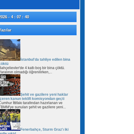
2026 - 4 : 07 : 41
azılar
İstanbul'da tahliye edilen bina
çöktü
Bahçelievler'de 4 katlı boş bir bina çöktü.
Yaralının olmadığı öğrenilirken,...
Şehit ve gazilere yeni haklar
içeren kanun teklifi komisyondan geçti
Cumhur İttifakı tarafından hazırlanan ve
TBMM'ye sunulan şehit ve gazilere yeni...
Fenerbahçe, Sturm Graz'ı iki
golle yıktı!