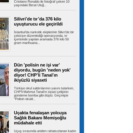
ABD, İran Devrim Muhafızları
Cristiano Ronaldo ile fotoğraf çeken 10
yaşındaki Berat Uluğ...
bağlantılı Irak'a ait hava yolu şirketini yaptırım
listesinden çıkardı
ABD-İran müzakereleri Hürmüz Boğazı'na
ilişkin görüşmelerle devam ederken...
Silivri’de tır’da 376 kilo
uyuşturucu ele geçirildi
İstanbul’da narkotik ekiplerinin Silivri’de bir
çekiciye düzenlediği operasyonda, tır
içerisinde yapılan aramada 376 kilo 50
TBMM'deki teklifte kritik detay!
gram marihuana...
Örgüt yöneticilerine kapı kapandı
TBMM Başkanlığı'na sunulan "Millî Dayanışma
ve Toplumsal Bütünleşmenin...
Dün 'polisin ne işi var'
diyordu, bugün 'neden yok'
diyor! CHP’li Tanal’ın
Fenerbahçe ArsaVev geri döndü!
Tur için avantajı kaptı
ikiyüzlü siyaseti
Fenerbahçe ArsaVev, UEFA Kadınlar
Şampiyonlar Ligi 2. Ön Eleme Turu yarı...
Türkiye okul saldırılarının yasını tutarken,
CHP’li Mahmut Tanal’ın siyasi çelişkisi
gündeme bomba gibi düştü. Geçmişte
"Polisin okuld...
Esenler yaz okulları coşkulu bir
Uçakta fenalaşan yolcuya
şenlikle sona erdi
Sağlık Bakanı Memişoğlu
Esenler Belediyesi koordinasyonunda
düzenlenen Esenler Yaz Okulları, 6 hafta...
müdahale etti
Uçuş sırasında aniden rahatsızlanan kadın