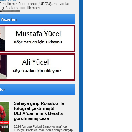
Temsilcimiz Fenerbahçe, UEFA Şampiyonlar
Ligi 3. eleme turu ilk maçında...
Yazarları
Avcılar’da otomobil ile çarpışan
motosikletin sürücüsü ağır yaralandı
AVCILAR'da otomobil ile çarpışan motosikletin
sürücüsü ağır yaralandı....
İstanbul-İzmir Otoyolu tünelinde
kaza: 2 yaralı
İstanbul- İzmir Otoyolu Orhangazi Tüneli'nde
TIR'ın kamyona arkadan çarptığı...
ler
Ümraniye Belediyesi'nden
Sahaya girip Ronaldo ile
gençlere yönelik projeler
ÜMRANİYE Belediyesi, gençlerin üniversite
fotoğraf çektirmişti!
hayallerini gerçeğe dönüştürmek ve...
UEFA'dan minik Berat'a
görülmemiş ceza
2024 Avrupa Futbol Şampiyonası'nda
Türkiye-Portekiz maçında sahaya atlayıp