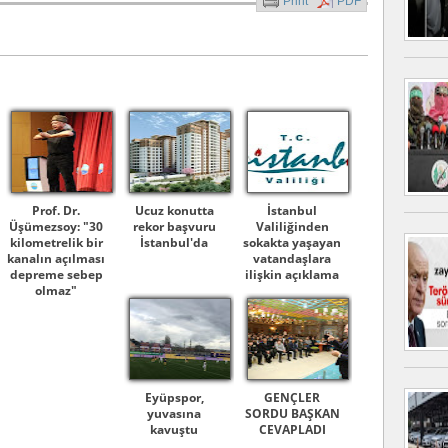
Print
PDF
Prof. Dr.
Ucuz konutta
İstanbul
Üşümezsoy: "30
rekor başvuru
Valiliğinden
kilometrelik bir
İstanbul'da
sokakta yaşayan
kanalın açılması
vatandaşlara
depreme sebep
ilişkin açıklama
olmaz"
Eyüpspor,
GENÇLER
yuvasına
SORDU BAŞKAN
kavuştu
CEVAPLADI