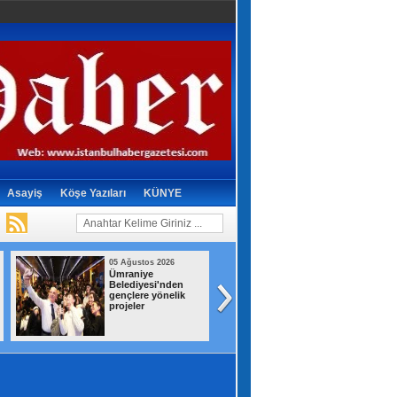
Asayiş
Köşe Yazıları
KÜNYE
05 Ağustos 2026
05 Ağustos 2026
Ümraniye
ABD, İran Devrim
Belediyesi'nden
Muhafızları
gençlere yönelik
bağlantılı Irak'a ai
projeler
hava yolu şirketin
yaptırım listesin
çıkardı