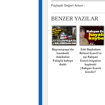
Paylaşki Değeri Artsın
:
BENZER YAZILAR
Bayrampaşa'da
Eski Başbakan
hareketli
Bülent Ecevit'in
dakikalar:
eşi Rahşan
Palayla kafeye
Ecevit hayatını
daldı
kaybetti
|Rahşan Ecevit
kimdir?