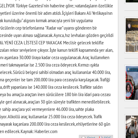
İYOR Türkiye Gazetesi'nin haberine göre; vatandaşların özellikle
yetleri üzerine önemli bir adım atıldı. İçişleri Bakanı Ali Yerlikaya'nın
ak kurulduğu" algısını kırmak amacıyla yeni bir uygulama
rücülerin cep telefonlarına "Radar var" uyarısı gönderen bir
esinde uyarı alması sağlanacak. Ayrıca, hız levhaları gözden geçirildi
ldü. YENİ CEZA LİSTESİ CEP YAKACAK Meclis'e gelecek teklifle
ezaları rekor seviyelere çıkıyor. İşte kanun teklifi kapsamında yer alan,
rını aşanlara 30.000 liraya kadar ceza uygulanacak. Araç kullanırken
meri takmayanlar ise 2.500 lira ceza ödeyecek. Kırmızı ışıkta
elecek. Sürücü belgesi sahibi olmadan araç kullananlar 40.000 lira,
ına geçenler ise tam 200.000 lira para cezasıyla karşılaşacak. Trafiği
 drift yapanlara ise 140.000 lira ceza kesilecek. Trafikte saldırı
veya bu amaçla araçtan inen sürücülere 180 bin lira idari para cezası
e geri alınacak, araçları 30 gün süreyle trafikten menedilebilecek.
 sahip araçlara yol vermeyenlere 46.000 lira, sahte plaka
yor. Alkollü araç kullananlar 25.000 lira ceza ödeyecek. Trafik
mayarak kaçanlara 200.000 lira ceza kesilecek, ehliyetlerine 60 gün
men edilecek. Kaynak: Haberler.com