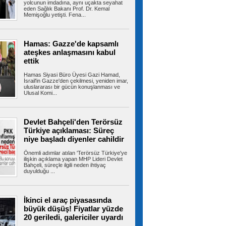
yolcunun imdadına, aynı uçakta seyahat
eden Sağlık Bakanı Prof. Dr. Kemal
Memişoğlu yetişti. Fena...
İran'dan Hürmüz açıklaması:
'Umman ile ulaşım güzergahına ilişkin
mutabakata varıldı'
İran Dışişleri Bakanlığı Sözcüsü İsmail Bekayi,
Hamas: Gazze'de kapsamlı
İran ile Umman'ın Hürmüz...
ateşkes anlaşmasını kabul
ettik
Hamas Siyasi Büro Üyesi Gazi Hamad,
İsrail'in Gazze'den çekilmesi, yeniden imar,
Terörsüz Türkiye için hazırlanan
uluslararası bir gücün konuşlanması ve
Çerçeve Yasa Teklifi'nin maddeleri belli oldu,
Ulusal Komi...
işte tam metni
12 maddeden oluşan tam metni ortaya çıktı.
Metnin detaylarına göre terör...
Devlet Bahçeli'den Terörsüz
Türkiye açıklaması: Süreç
niye başladı diyenler cahildir
Çerçeve yasa: Örgüt yöneticileri,
Önemli adımlar atılan 'Terörsüz Türkiye'ye
kasten öldürme suçu işleyenler, müebbet
ilişkin açıklama yapan MHP Lideri Devlet
Bahçeli, süreçle ilgili neden ihtiyaç
hapis cezası alanlar kapsam dışı
duyulduğu ...
Terörsüz Türkiye süreciyle ilgili çerçeve yasa,
TBMM Başkanlığına teslim...
İkinci el araç piyasasında
büyük düşüş! Fiyatlar yüzde
20 geriledi, galericiler uyardı
Beylikdüzü’nde otluk alanda
korkutan yangın: Alevler sitelere kadar