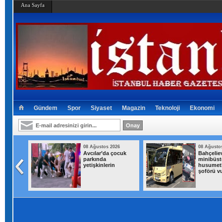
Ana Sayfa
Gündem
Spor
Siyaset
Magazin
Teknoloji
Ekonomi
026
08 Ağustos 2026
08 Ağusto
'Huzur
Avcılar’da çocuk
Bahçeliev
netimi
parkında
minibüst
yetişkinlerin
husumetl
şoförü v