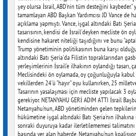
şey olursa İsrail, ABD'nin tüm desteğini kaybeder." ya
tamamlayan ABD Başkan Yardımcısı JD Vance de ha
açıklama yapmıştı. Vance, işgal altındaki Batı Şeria
tasarısının, kendisi de İsrail'deyken mecliste ön 
kendisine hakaret niteliği taşıdığını ve bunu "apta
Trump yönetiminin politikasının buna karşı olduğun
altındaki Batı Şeria'da Filistin topraklarından gas
yerleşimlerinin İsrail'e ilhakının oylandığı tasarı,
Meclisindeki ön oylamada, oy çoğunluğuyla kabul 
vekillerden 24'ü "hayır" oyu kullanırken, 25 milletve
Tasarının yasalaşması için mecliste yapılacak 3 o
gerekiyor. NETANYAHU GERİ ADIM ATTI İsrail Başb
Netanyahu'nun, ABD yönetiminden gelen tepkilerin
hükümetine işgal altındaki Batı Şeria'nın ilhakına i
sonraki duyuruya kadar ilerletilememesi talimatını v
basında yer alan haberde, Netanyahu'nun koalisyon 