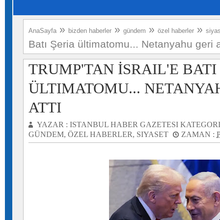
»
»
»
»
AnaSayfa
bizden haberler
gündem
özel haberler
siya
Batı Şeria ültimatomu... Netanyahu geri a
TRUMP'TAN İSRAIL'E BATI
ÜLTIMATOMU... NETANYA
ATTI
YAZAR :
ISTANBUL HABER GAZETESI
KATEGORI
GÜNDEM
,
ÖZEL HABERLER
,
SIYASET
ZAMAN :