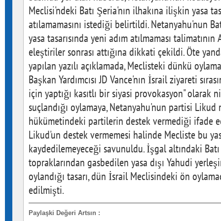
Meclisi'ndeki Batı Şeria'nın ilhakına ilişkin yasa ta
atılamamasını istediği belirtildi. Netanyahu'nun Bat
yasa tasarısında yeni adım atılmaması talimatını
eleştiriler sonrası attığına dikkati çekildi. Öte y
yapılan yazılı açıklamada, Meclisteki dünkü oylam
Başkan Yardımcısı JD Vance'nın İsrail ziyareti sıra
için yaptığı kasıtlı bir siyasi provokasyon" olarak n
suçlandığı oylamaya, Netanyahu'nun partisi Likud m
hükümetindeki partilerin destek vermediği ifade ed
Likud'un destek vermemesi halinde Mecliste bu yas
kaydedilemeyeceği savunuldu. İşgal altındaki Batı 
topraklarından gasbedilen yasa dışı Yahudi yerleşim
oylandığı tasarı, dün İsrail Meclisindeki ön oyla
edilmişti.
Paylaşki Değeri Artsın
: