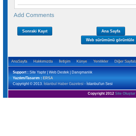
Add Comments
Sonraki Kayıt
Ana Sayfa
Web sürümünü görüntüle
AnaSayfa
Hakkımızda
İletişim
Künye
Yenilikler
Diğer Sayfal
Support :
Site Yaptır | Web Destek | Danışmanlık
Yazılım/Tasarım :
ERSA
Copyright © 2013.
İstanbul Haber Gazetesi
- İstanbul'un Sesi
Copyright 2012
Site Oluştur