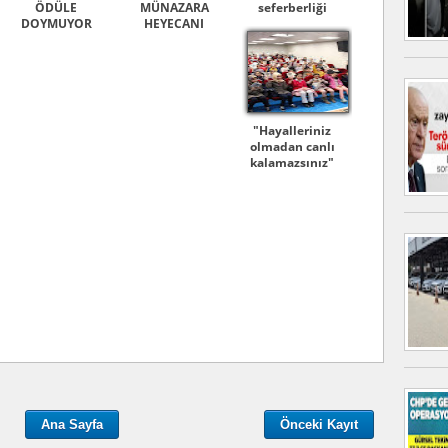
ÖDÜLE
MÜNAZARA
seferberliği
DOYMUYOR
HEYECANI
"Hayalleriniz
olmadan canlı
kalamazsınız"
Ana Sayfa
Önceki Kayıt