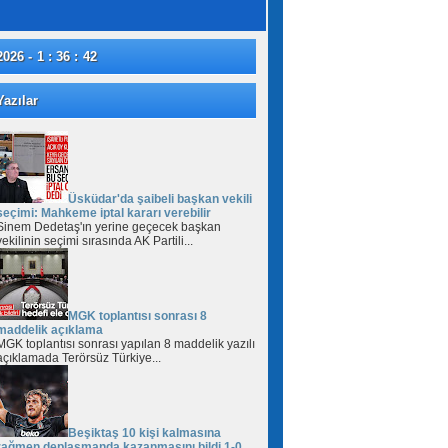
2026 - 1 : 36 : 43
azılar
Üsküdar'da şaibeli başkan vekili
seçimi: Mahkeme iptal kararı verebilir
Sinem Dedetaş'ın yerine geçecek başkan
vekilinin seçimi sırasında AK Partili...
MGK toplantısı sonrası 8
maddelik açıklama
MGK toplantısı sonrası yapılan 8 maddelik yazılı
açıklamada Terörsüz Türkiye...
Beşiktaş 10 kişi kalmasına
rağmen deplasmanda kazanmasını bildi 1-0