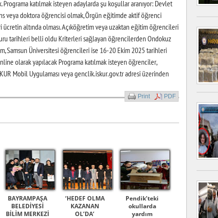
 Programa katılmak isteyen adaylarda şu koşullar aranıyor: Devlet
isans veya doktora öğrencisi olmak, Örgün eğitimde aktif öğrenci
i ücretin altında olması. Açıköğretim veya uzaktan eğitim öğrencileri
ru tarihleri belli oldu Kriterleri sağlayan öğrencilerden Ondokuz
m, Samsun Üniversitesi öğrencileri ise 16-20 Ekim 2025 tarihleri
nline olarak yapılacak Programa katılmak isteyen öğrenciler,
KUR Mobil Uygulaması veya genclik.iskur.gov.tr adresi üzerinden
Print
PDF
BAYRAMPAŞA
‘HEDEF OLMA
Pendik’teki
BELEDİYESİ
KAZANAN
okullarda
BİLİM MERKEZİ
OL’DA’
yardım