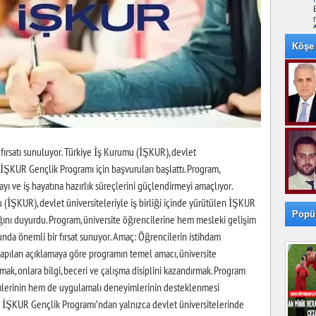
Köşe 
fırsatı sunuluyor. Türkiye İş Kurumu (İŞKUR), devlet
n İŞKUR Gençlik Programı için başvuruları başlattı. Program,
mayı ve iş hayatına hazırlık süreçlerini güçlendirmeyi amaçlıyor.
İŞKUR), devlet üniversiteleriyle iş birliği içinde yürütülen İŞKUR
Popü
ğını duyurdu. Program, üniversite öğrencilerine hem mesleki gelişim
a önemli bir fırsat sunuyor. Amaç: Öğrencilerin istihdam
 yapılan açıklamaya göre programın temel amacı, üniversite
ırmak, onlara bilgi, beceri ve çalışma disiplini kazandırmak. Program
mlerinin hem de uygulamalı deneyimlerinin desteklenmesi
 İŞKUR Gençlik Programı’ndan yalnızca devlet üniversitelerinde