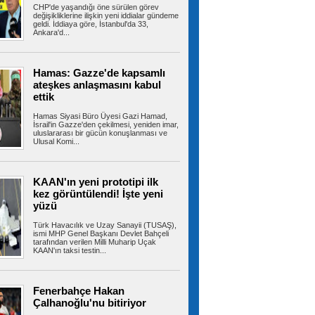
CHP'de yaşandığı öne sürülen görev
değişikliklerine ilişkin yeni iddialar gündeme
geldi. İddiaya göre, İstanbul'da 33,
Ankara'd...
Aziz Yıldırım'a bulaşmanın bedeli
ağır oldu
Fenerbahçe Başkanı Aziz Yıldırım'ın şikayeti
üzerine başlatılan soruşturmada...
Hamas: Gazze'de kapsamlı
ateşkes anlaşmasını kabul
ettik
Hamas Siyasi Büro Üyesi Gazi Hamad,
Cumhurbaşkanı Erdoğan,
İsrail'in Gazze'den çekilmesi, yeniden imar,
Bahçeli ile görüştü! Masada tek konu vardı
uluslararası bir gücün konuşlanması ve
Ulusal Komi...
Cumhurbaşkanlığı Külliyesi bugün kritik bir
zirveye ev sahipliği yapıyor....
KAAN'ın yeni prototipi ilk
kez görüntülendi! İşte yeni
yüzü
Türkiye dahil 8 ülkeden İsrail'e
karşı ortak bildiri: Açık ihlaldir, kabul edilemez
Türkiye'nin de aralarında yer aldığı 8 ülke,
Türk Havacılık ve Uzay Sanayii (TUSAŞ),
ismi MHP Genel Başkanı Devlet Bahçeli
İsrail'in Gazze'deki hastaneleri,...
tarafından verilen Milli Muharip Uçak
KAAN'ın taksi testin...
Kartal Belediyesi’nden can
Fenerbahçe Hakan
dostlar için dev yatırım
Çalhanoğlu'nu bitiriyor
Kartal Belediyesi, kent yaşamı ile can dostların