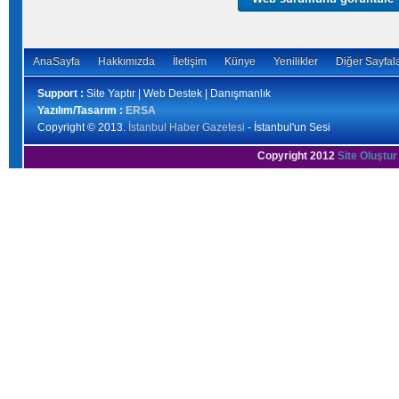
AnaSayfa
Hakkımızda
İletişim
Künye
Yenilikler
Diğer Sayfal
Support :
Site Yaptır | Web Destek | Danışmanlık
Yazılım/Tasarım :
ERSA
Copyright © 2013.
İstanbul Haber Gazetesi
- İstanbul'un Sesi
Copyright 2012
Site Oluştur