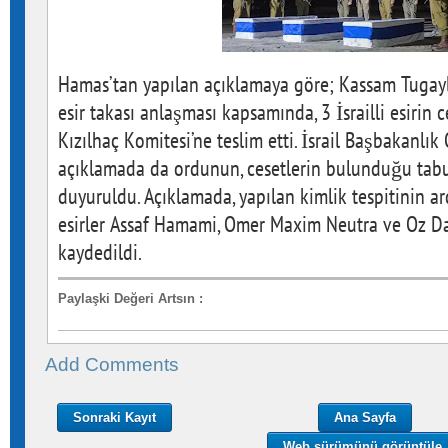
Hamas’tan yapılan açıklamaya göre; Kassam Tugayla
esir takası anlaşması kapsamında, 3 İsrailli esirin 
Kızılhaç Komitesi’ne teslim etti. İsrail Başbakanlık
açıklamada da ordunun, cesetlerin bulunduğu tabut
duyuruldu. Açıklamada, yapılan kimlik tespitinin ard
esirler Assaf Hamami, Omer Maxim Neutra ve Oz Da
kaydedildi.
Paylaşki Değeri Artsın
:
Add Comments
Sonraki Kayıt
Ana Sayfa
Web sürümünü görüntüle