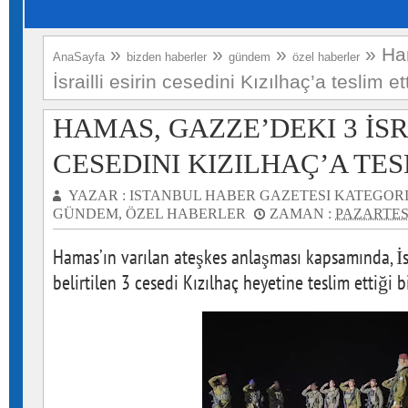
»
»
»
»
Ha
AnaSayfa
bizden haberler
gündem
özel haberler
İsrailli esirin cesedini Kızılhaç’a teslim ett
HAMAS, GAZZE’DEKI 3 İSR
CESEDINI KIZILHAÇ’A TES
YAZAR :
ISTANBUL HABER GAZETESI
KATEGORI
GÜNDEM
,
ÖZEL HABERLER
ZAMAN :
PAZARTESI
Hamas’ın varılan ateşkes anlaşması kapsamında, İsra
belirtilen 3 cesedi Kızılhaç heyetine teslim ettiği bi