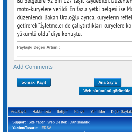
Bu belgelere 92 bin 127 taşıt kaydedildi. Düzenlen
moto-kuryelere verildi. En fazla yetki belgesi ise
düzenlendi. Bakan Uraloğlu ayrıca, kuryelerin reflek
getirerek “İşletmeler de çalıştırdıkları kuryelere
yükümlü oldu” diye konuştu.
Paylaşki Değeri Artsın
:
Add Comments
Sonraki Kayıt
Ana Sayfa
Web sürümünü görüntüle
AnaSayfa
Hakkımızda
İletişim
Künye
Yenilikler
Diğer Sayfal
Support :
Site Yaptır | Web Destek | Danışmanlık
Yazılım/Tasarım :
ERSA