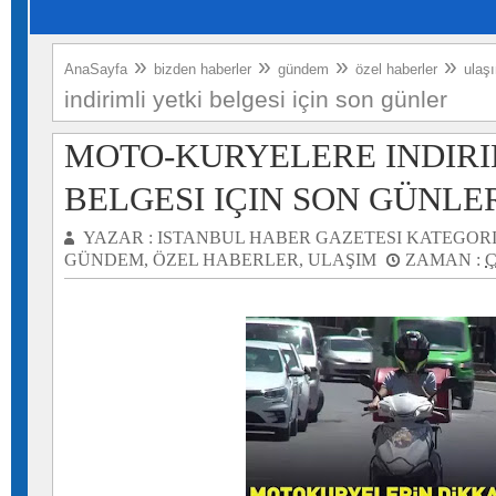
»
»
»
»
AnaSayfa
bizden haberler
gündem
özel haberler
ulaş
indirimli yetki belgesi için son günler
MOTO-KURYELERE INDIRI
BELGESI IÇIN SON GÜNLE
YAZAR :
ISTANBUL HABER GAZETESI
KATEGORI
GÜNDEM
,
ÖZEL HABERLER
,
ULAŞIM
ZAMAN :
Ç