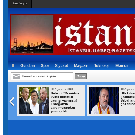
Ana Sayfa
Gündem
Spor
Siyaset
Magazin
Teknoloji
Ekonomi
026
09 Ağustos 2026
09 Ağusto
Bahçeli "Demirtaş
UltrAslan
na
evine dönmeli"
grubunun
hçesinde
çağrısı yapmıştı!
Sebahatti
 Baba ve
Erdoğan'ın
gözaltına
andı
yardımcısından
yanıt geldi