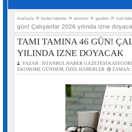
»
»
»
»
AnaSayfa
bizden haberler
ekonomi
gündem
özel habe
gün! Çalışanlar 2026 yılında izne doyac
TAMI TAMINA 46 GÜN! ÇA
YILINDA IZNE DOYACAK
YAZAR :
ISTANBUL HABER GAZETESI
KATEGORI
EKONOMI
,
GÜNDEM
,
ÖZEL HABERLER
ZAMAN 