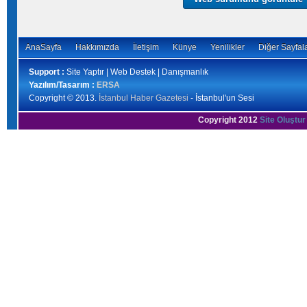
AnaSayfa
Hakkımızda
İletişim
Künye
Yenilikler
Diğer Sayfal
Support :
Site Yaptır | Web Destek | Danışmanlık
Yazılım/Tasarım :
ERSA
Copyright © 2013.
İstanbul Haber Gazetesi
- İstanbul'un Sesi
Copyright 2012
Site Oluştur