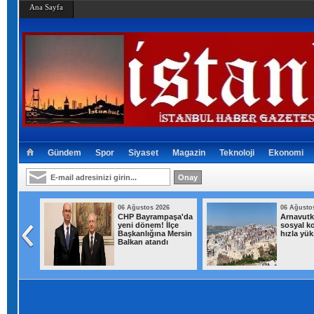
Ana Sayfa
Gündem
Spor
Siyaset
Magazin
Teknoloji
Ekonomi
026
06 Ağustos 2026
06 Ağusto
a
CHP Bayrampaşa'da
Arnavutk
sürpriz
yeni dönem! İlçe
sosyal k
at
Başkanlığına Mersin
hızla yük
Balkan atandı
ın geldi